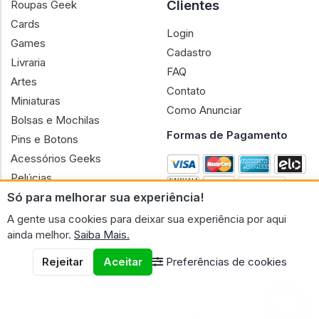
Clientes
Roupas Geek
Cards
Login
Games
Cadastro
Livraria
FAQ
Artes
Contato
Miniaturas
Como Anunciar
Bolsas e Mochilas
Formas de Pagamento
Pins e Botons
Acessórios Geeks
Pelúcias
Só para melhorar sua experiência!
Bonecas
A gente usa cookies para deixar sua experiência por aqui
ainda melhor.
Saiba Mais.
Rejeitar
Aceitar
Preferências de cookies
CNPJ n.º 30.220.458/0001-17 - GERAL GEEK PORTAL ELETRONICO
LTDA.
© 2026 Geral Geek
Termos de uso
Políticas