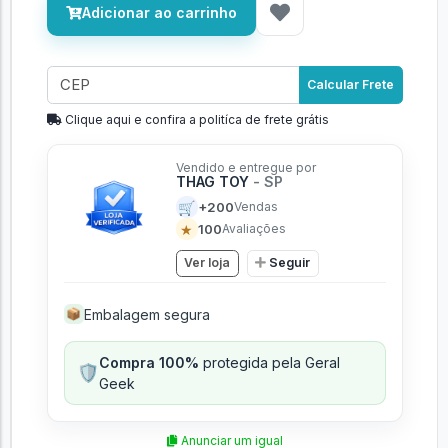
Adicionar ao carrinho
Calcular Frete
Clique aqui e confira a politíca de frete grátis
Vendido e entregue por
THAG TOY
- SP
🛒
+200
Vendas
★
100
Avaliações
Ver loja
Seguir
Embalagem segura
📦
Compra 100%
protegida pela Geral
🛡️
Geek
Anunciar um igual