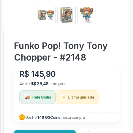
Funko Pop! Tony Tony
Chopper - #2148
R$ 145,90
4x de
R$ 36,48
sem juros
🚚
⚡
Frete Grátis
Última unidade
Ganhe
146 GGCoins
nesta compra