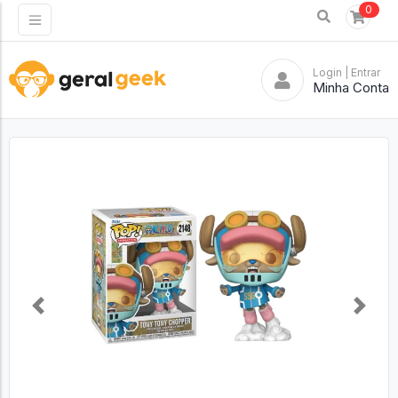
0
Login
| Entrar
Minha Conta
Previous
Next