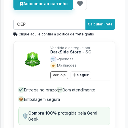
Adicionar ao carrinho
Calcular Frete
Clique aqui e confira a politíca de frete grátis
Vendido e entregue por
DarkSide Store
- SC
🛒
+1
Vendas
★
1
Avaliações
Ver loja
Seguir
Entrega no prazo
Bom atendimento
✔
💬
Embalagem segura
📦
Compra 100%
protegida pela Geral
🛡️
Geek