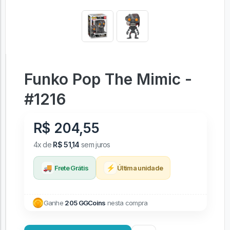
Funko Pop The Mimic -
#1216
R$ 204,55
4x de
R$ 51,14
sem juros
🚚
⚡
Frete Grátis
Última unidade
Ganhe
205 GGCoins
nesta compra