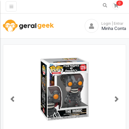
0
Login
| Entrar
Minha Conta
Previous
Next