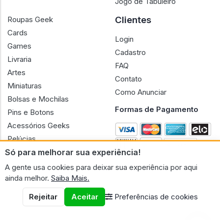
Jogo de Tabuleiro
Clientes
Roupas Geek
Cards
Login
Games
Cadastro
Livraria
FAQ
Artes
Contato
Miniaturas
Como Anunciar
Bolsas e Mochilas
Formas de Pagamento
Pins e Botons
Acessórios Geeks
Pelúcias
Só para melhorar sua experiência!
Bonecas
A gente usa cookies para deixar sua experiência por aqui
ainda melhor.
Saiba Mais.
Rejeitar
Aceitar
Preferências de cookies
CNPJ n.º 30.220.458/0001-17 - GERAL GEEK PORTAL ELETRONICO
LTDA.