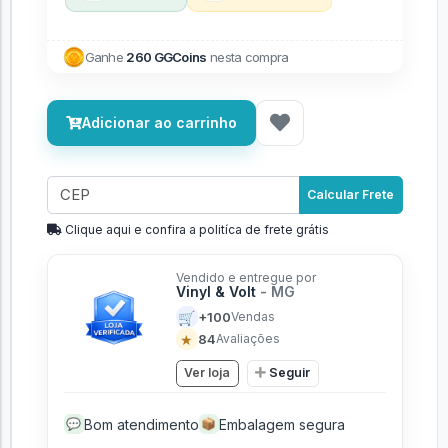
Ganhe
260 GGCoins
nesta compra
Adicionar ao carrinho
Calcular Frete
Clique aqui e confira a politíca de frete grátis
Vendido e entregue por
Vinyl & Volt
- MG
🛒
+100
Vendas
★
84
Avaliações
Ver loja
Seguir
Bom atendimento
Embalagem segura
💬
📦