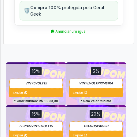
Compra 100%
protegida pela Geral
🛡️
Geek
Anunciar um igual
15%
5%
copiar
copiar
* Valor mínimo: R$ 1.000,00
* Sem valor mínimo
15%
20%
copiar
copiar