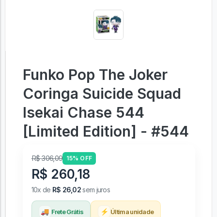
Funko Pop The Joker
Coringa Suicide Squad
Isekai Chase 544
[Limited Edition] - #544
R$ 306,09
15% OFF
R$ 260,18
10x de
R$ 26,02
sem juros
🚚
⚡
Frete Grátis
Última unidade