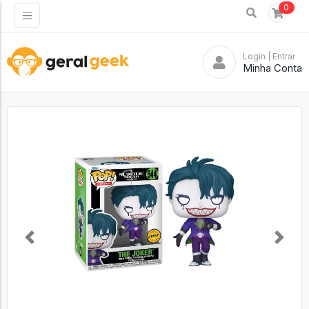
0
Login
| Entrar
Minha Conta
Previous
Next