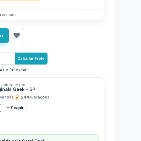
a compra
ho
Calcular Frete
a de frete grátis
 entregue por
ginals Geek
- SP
★
244
Vendas
Avaliações
Seguir