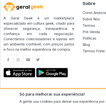
Sobre
Como Anuncia
A Geral Geek é um marketplace
Sobre Nós
especializado em cultura geek, criado para
Termos
oferecer segurança, transparência e
Pré-Venda
confiança em cada negociação.
Políticas
Conectamos colecionadores e lojistas em
um ambiente confiável, com preços justos
Blog
e foco na melhor experiência de compra.
Termos Frete 
Só para melhorar sua experiência!
CNPJ n.º 30.220.458/0001-17 - GERAL GEEK PORTAL ELETRONICO LTDA.
A gente usa cookies para deixar sua experiência por 
© 2026 Geral Geek