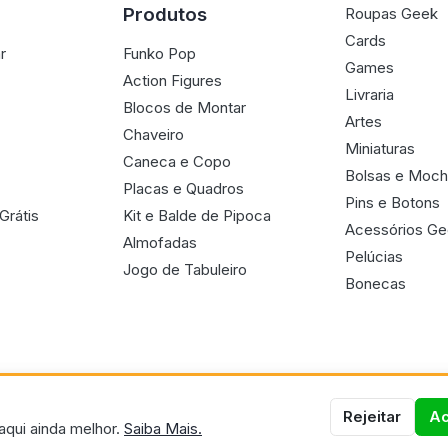
Produtos
Roupas Geek
Cards
r
Funko Pop
Games
Action Figures
Livraria
Blocos de Montar
Artes
Chaveiro
Miniaturas
Caneca e Copo
Bolsas e Moch
Placas e Quadros
Pins e Botons
Grátis
Kit e Balde de Pipoca
Acessórios G
Almofadas
Pelúcias
Jogo de Tabuleiro
Bonecas
Rejeitar
Ac
aqui ainda melhor.
Saiba Mais.