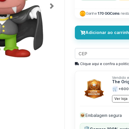
Next
Ganhe
170 GGCoins
nest
Adicionar ao carrin
Clique aqui e confira a politíc
Vendido e
The Ori
🛒
+600
Ver loja
Embalagem segura
📦
🛡️