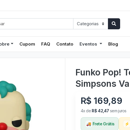
obre
Cupom
FAQ
Contato
Eventos
Blog
Funko Pop! T
Simpsons Va
R$ 169,89
4x de
R$ 42,47
sem juros
🚚
Frete Grátis
⚡