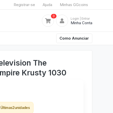
Registrar-se
Ajuda
Minhas GGcoins
0
Login
| Entrar
Minha Conta
Como Anunciar
elevision The
mpire Krusty 1030
Últimas
2
unidades