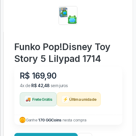
Funko Pop!Disney Toy
Story 5 Lilypad 1714
R$ 169,90
4x de
R$ 42,48
sem juros
🚚
⚡
Frete Grátis
Última unidade
Ganhe
170 GGCoins
nesta compra