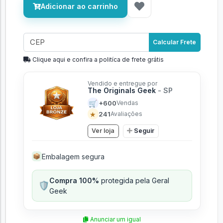
Adicionar ao carrinho
Calcular Frete
Clique aqui e confira a politíca de frete grátis
Vendido e entregue por
The Originals Geek
- SP
🛒
+600
Vendas
★
241
Avaliações
Ver loja
Seguir
Embalagem segura
📦
Compra 100%
protegida pela Geral
🛡️
Geek
Anunciar um igual