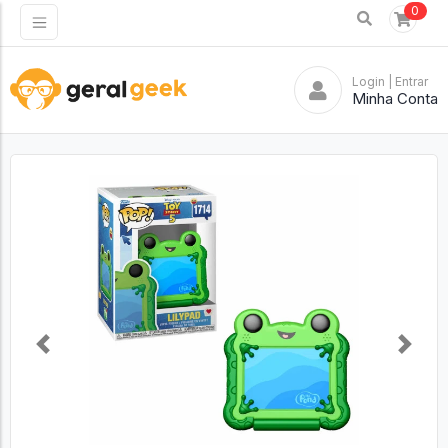
0
Login
| Entrar
Minha Conta
Previous
Next