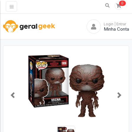
0
Login
| Entrar
Minha Conta
Previous
Next