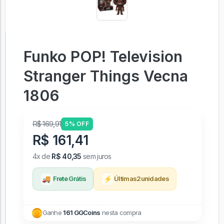
Funko POP! Television
Stranger Things Vecna
1806
R$ 169,91
5% OFF
R$ 161,41
4x de
R$ 40,35
sem juros
🚚
⚡
Frete Grátis
Últimas
2
unidades
Ganhe
161 GGCoins
nesta compra