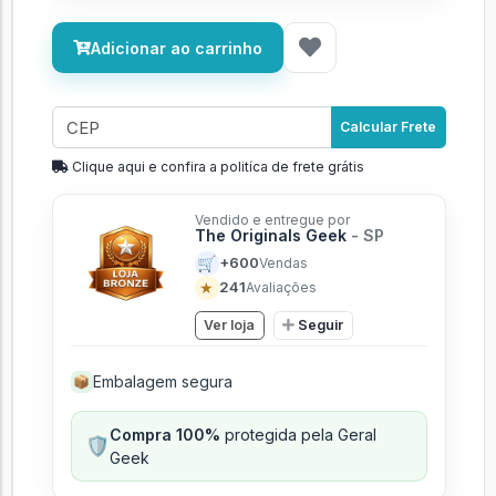
Adicionar ao carrinho
Calcular Frete
Clique aqui e confira a politíca de frete grátis
Vendido e entregue por
The Originals Geek
- SP
🛒
+600
Vendas
★
241
Avaliações
Ver loja
Seguir
Embalagem segura
📦
Compra 100%
protegida pela Geral
🛡️
Geek