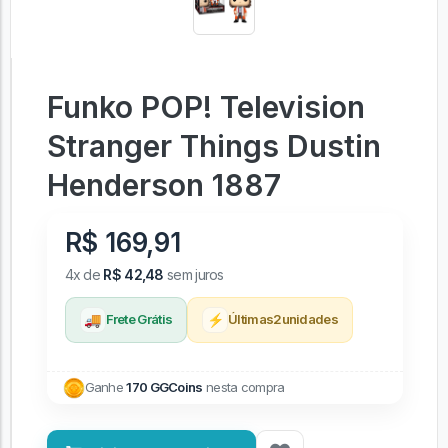
Funko POP! Television
Stranger Things Dustin
Henderson 1887
R$ 169,91
4x de
R$ 42,48
sem juros
🚚
⚡
Frete Grátis
Últimas
2
unidades
Ganhe
170 GGCoins
nesta compra