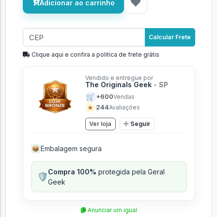
Adicionar ao carrinho
Calcular Frete
Clique aqui e confira a politíca de frete grátis
Vendido e entregue por
The Originals Geek
- SP
🛒
+600
Vendas
★
244
Avaliações
Ver loja
Seguir
Embalagem segura
📦
Compra 100%
protegida pela Geral
🛡️
Geek
Anunciar um igual