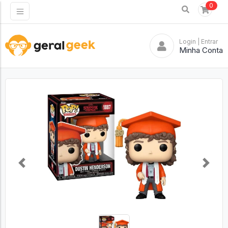
0
Login
| Entrar
Minha Conta
Previous
Next