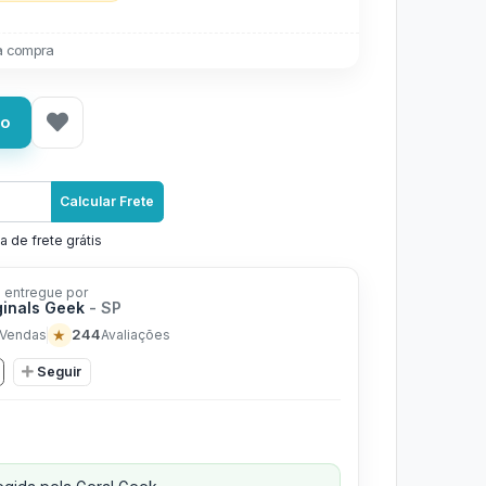
a compra
ho
Calcular Frete
a de frete grátis
 entregue por
ginals Geek
- SP
★
244
Vendas
Avaliações
Seguir