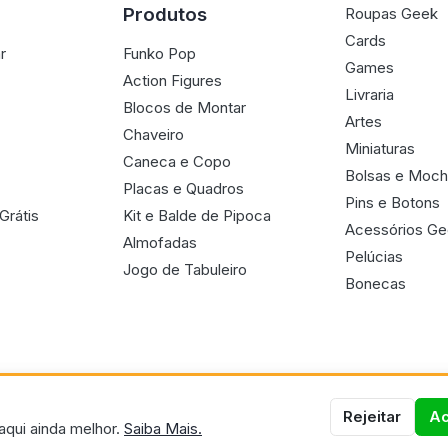
Produtos
Roupas Geek
Cards
r
Funko Pop
Games
Action Figures
Livraria
Blocos de Montar
Artes
Chaveiro
Miniaturas
Caneca e Copo
Bolsas e Moch
Placas e Quadros
Pins e Botons
Grátis
Kit e Balde de Pipoca
Acessórios G
Almofadas
Pelúcias
Jogo de Tabuleiro
Bonecas
Rejeitar
Ac
aqui ainda melhor.
Saiba Mais.