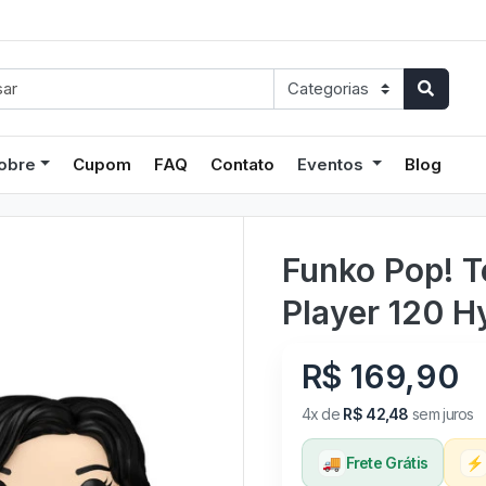
obre
Cupom
FAQ
Contato
Eventos
Blog
Funko Pop! T
Player 120 H
R$ 169,90
4x de
R$ 42,48
sem juros
🚚
Frete Grátis
⚡