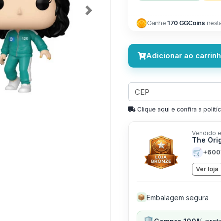
Next
Ganhe
170 GGCoins
nest
Adicionar ao carrin
Clique aqui e confira a politíc
Vendido e
The Ori
🛒
+600
Ver loja
Embalagem segura
📦
🛡️