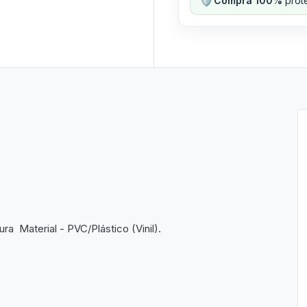
Compra 100%
prote
 Material - PVC/Plástico (Vinil).