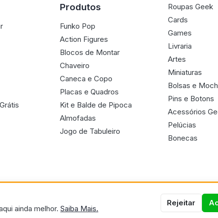
Produtos
Roupas Geek
Cards
r
Funko Pop
Games
Action Figures
Livraria
Blocos de Montar
Artes
Chaveiro
Miniaturas
Caneca e Copo
Bolsas e Moch
Placas e Quadros
Pins e Botons
Grátis
Kit e Balde de Pipoca
Acessórios G
Almofadas
Pelúcias
Jogo de Tabuleiro
Bonecas
Rejeitar
Ac
aqui ainda melhor.
Saiba Mais.