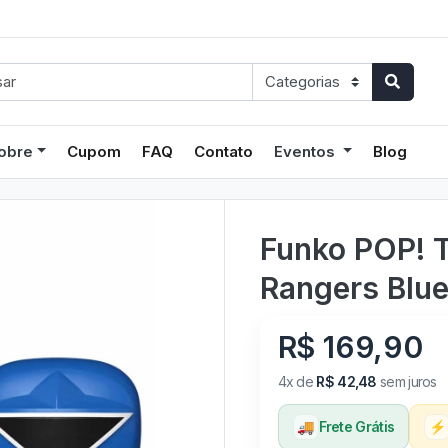
obre
Cupom
FAQ
Contato
Eventos
Blog
Funko POP! T
Rangers Blue
R$ 169,90
4x de
R$ 42,48
sem juros
🚚
Frete Grátis
⚡