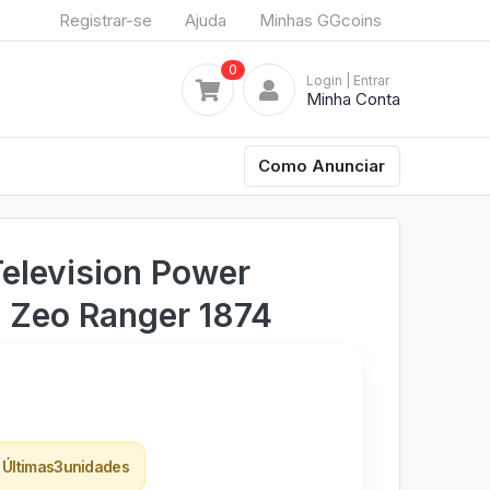
Registrar-se
Ajuda
Minhas GGcoins
0
Login
| Entrar
Minha Conta
Como Anunciar
elevision Power
 Zeo Ranger 1874
Últimas
3
unidades