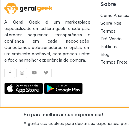
Sobre
Como Anuncia
A Geral Geek é um marketplace
Sobre Nós
especializado em cultura geek, criado para
Termos
oferecer segurança, transparência e
Pré-Venda
confiança em cada negociação.
Políticas
Conectamos colecionadores e lojistas em
um ambiente confiável, com preços justos
Blog
e foco na melhor experiência de compra.
Termos Frete 
Só para melhorar sua experiência!
CNPJ n.º 30.220.458/0001-17 - GERAL GEEK PORTAL ELETRONICO LTDA.
A gente usa cookies para deixar sua experiência por 
© 2026 Geral Geek