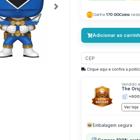
Next
Ganhe
170 GGCoins
nest
Adicionar ao carrin
Clique aqui e confira a politíc
Vendido e
The Ori
🛒
+600
Ver loja
Embalagem segura
📦
🛡️