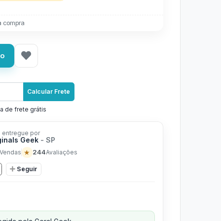
a compra
ho
Calcular Frete
a de frete grátis
 entregue por
ginals Geek
- SP
★
244
Vendas
Avaliações
Seguir