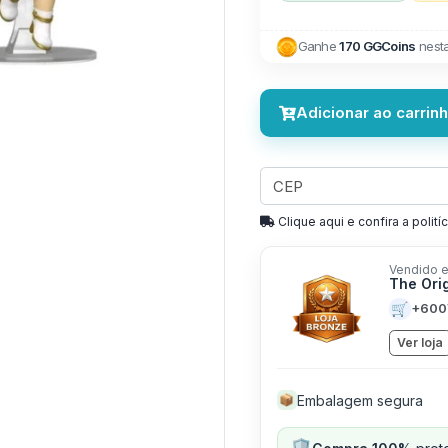
Ganhe
170 GGCoins
nest
Adicionar ao carrin
Clique aqui e confira a politíc
Vendido e
The Ori
🛒
+600
Ver loja
Embalagem segura
📦
🛡️