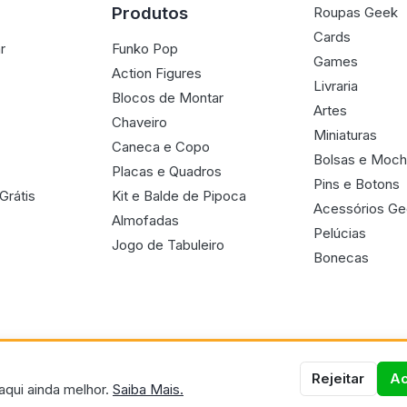
Produtos
Roupas Geek
Cards
r
Funko Pop
Games
Action Figures
Livraria
Blocos de Montar
Artes
Chaveiro
Miniaturas
Caneca e Copo
Bolsas e Moch
Placas e Quadros
Pins e Botons
Grátis
Kit e Balde de Pipoca
Acessórios G
Almofadas
Pelúcias
Jogo de Tabuleiro
Bonecas
Rejeitar
Ac
aqui ainda melhor.
Saiba Mais.