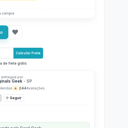
a compra
ho
Calcular Frete
a de frete grátis
 entregue por
ginals Geek
- SP
★
244
Vendas
Avaliações
Seguir