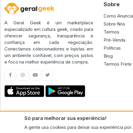
Sobre
Como Anuncia
A Geral Geek é um marketplace
Sobre Nós
especializado em cultura geek, criado para
Termos
oferecer segurança, transparência e
Pré-Venda
confiança em cada negociação.
Políticas
Conectamos colecionadores e lojistas em
um ambiente confiável, com preços justos
Blog
e foco na melhor experiência de compra.
Termos Frete 
Só para melhorar sua experiência!
CNPJ n.º 30.220.458/0001-17 - GERAL GEEK PORTAL ELETRONICO LTDA.
A gente usa cookies para deixar sua experiência por 
© 2026 Geral Geek