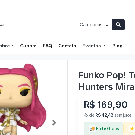
obre
Cupom
FAQ
Contato
Eventos
Blog
Funko Pop! T
Hunters Mira
R$ 169,90
4x de
R$ 42,48
sem juros
Next
🚚
Frete Grátis
⚡