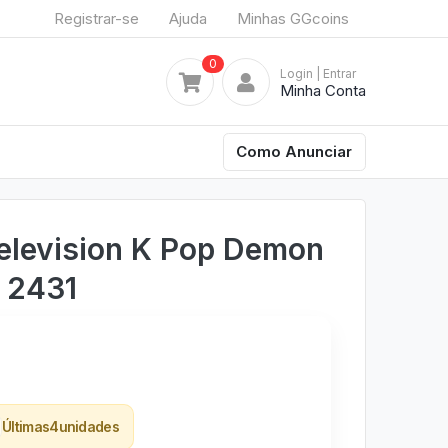
Registrar-se
Ajuda
Minhas GGcoins
0
Login
| Entrar
Minha Conta
Como Anunciar
elevision K Pop Demon
 2431
Últimas
4
unidades