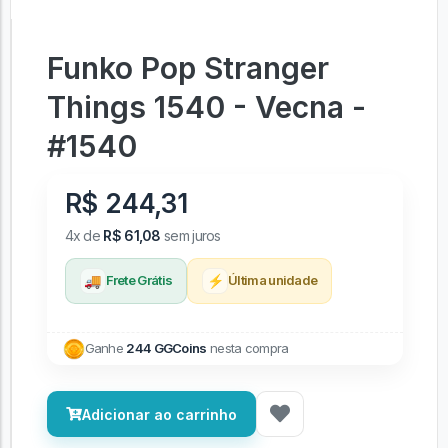
Funko Pop Stranger
Things 1540 - Vecna -
#1540
R$ 244,31
4x de
R$ 61,08
sem juros
🚚
⚡
Frete Grátis
Última unidade
Ganhe
244 GGCoins
nesta compra
Adicionar ao carrinho