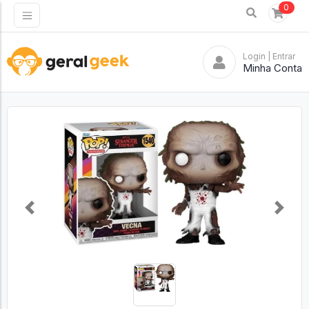
0
Login
| Entrar
Minha Conta
Previous
Next