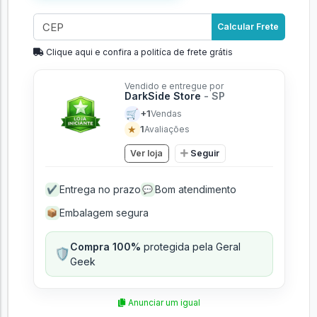
Calcular Frete
Clique aqui e confira a politíca de frete grátis
Vendido e entregue por
DarkSide Store
- SP
🛒
+1
Vendas
★
1
Avaliações
Ver loja
Seguir
Entrega no prazo
Bom atendimento
✔
💬
Embalagem segura
📦
Compra 100%
protegida pela Geral
🛡️
Geek
Anunciar um igual