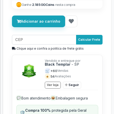
Ganhe
2.185 GGCoins
nesta compra
Adicionar ao carrinho
Calcular Frete
Clique aqui e confira a politíca de frete grátis
Vendido e entregue por
Black Templar
- SP
🛒
+60
Vendas
★
54
Avaliações
Ver loja
Seguir
Bom atendimento
Embalagem segura
💬
📦
Compra 100%
protegida pela Geral
🛡️