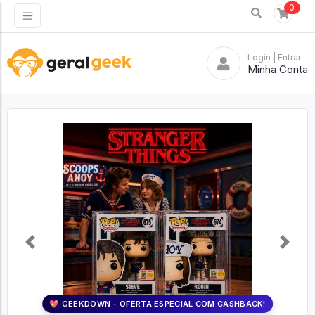
0
Login
| Entrar
Minha Conta
Previous
Next
💖 GEEKDOWN - OFERTA ESPECIAL COM CASHBACK!