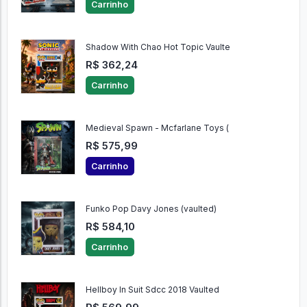
Carrinho
Shadow With Chao Hot Topic Vaulte
R$ 362,24
Carrinho
Medieval Spawn - Mcfarlane Toys (
R$ 575,99
Carrinho
Funko Pop Davy Jones (vaulted)
R$ 584,10
Carrinho
Hellboy In Suit Sdcc 2018 Vaulted