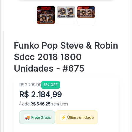
Funko Pop Steve & Robin
Sdcc 2018 1800
Unidades - #675
R$ 2.299,99
5% OFF
R$ 2.184,99
4x de
R$ 546,25
sem juros
🚚
⚡
Frete Grátis
Última unidade