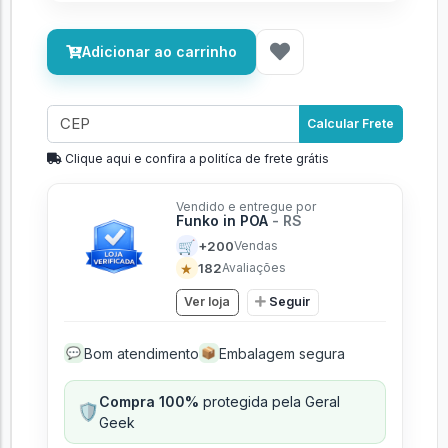
Adicionar ao carrinho
Calcular Frete
Clique aqui e confira a politíca de frete grátis
Vendido e entregue por
Funko in POA
- RS
🛒
+200
Vendas
★
182
Avaliações
Ver loja
Seguir
Bom atendimento
Embalagem segura
💬
📦
Compra 100%
protegida pela Geral
🛡️
Geek