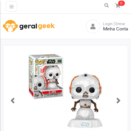
0
Login
| Entrar
Minha Conta
Previous
Next