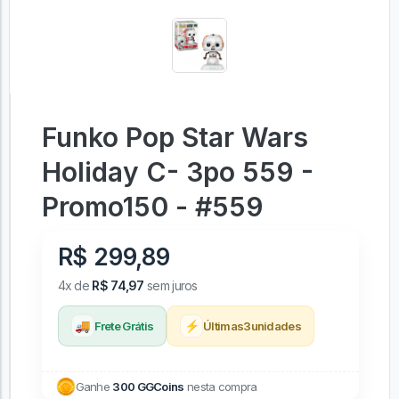
Funko Pop Star Wars
Holiday C- 3po 559 -
Promo150 - #559
R$ 299,89
4x de
R$ 74,97
sem juros
🚚
⚡
Frete Grátis
Últimas
3
unidades
Ganhe
300 GGCoins
nesta compra