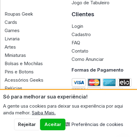
Jogo de Tabuleiro
Clientes
Roupas Geek
Cards
Login
Games
Cadastro
Livraria
FAQ
Artes
Contato
Miniaturas
Como Anunciar
Bolsas e Mochilas
Formas de Pagamento
Pins e Botons
Acessórios Geeks
Pelúcias
Só para melhorar sua experiência!
Bonecas
A gente usa cookies para deixar sua experiência por aqui
ainda melhor.
Saiba Mais.
Rejeitar
Aceitar
Preferências de cookies
CNPJ n.º 30.220.458/0001-17 - GERAL GEEK PORTAL ELETRONICO