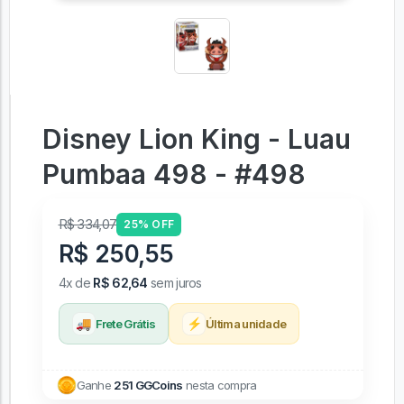
Disney Lion King - Luau
Pumbaa 498 - #498
R$ 334,07
25% OFF
R$ 250,55
4x de
R$ 62,64
sem juros
🚚
⚡
Frete Grátis
Última unidade
Ganhe
251 GGCoins
nesta compra