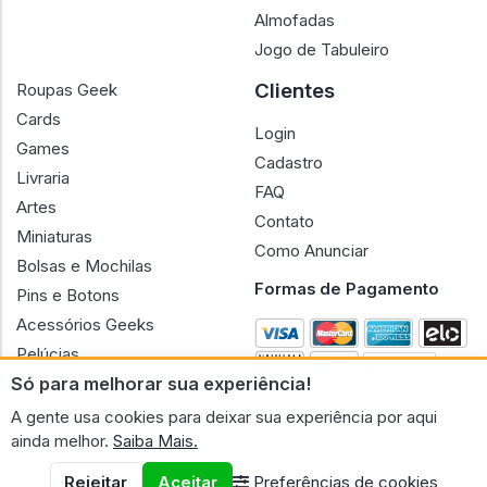
Almofadas
Jogo de Tabuleiro
Clientes
Roupas Geek
Cards
Login
Games
Cadastro
Livraria
FAQ
Artes
Contato
Miniaturas
Como Anunciar
Bolsas e Mochilas
Formas de Pagamento
Pins e Botons
Acessórios Geeks
Pelúcias
Só para melhorar sua experiência!
Bonecas
A gente usa cookies para deixar sua experiência por aqui
ainda melhor.
Saiba Mais.
Rejeitar
Aceitar
Preferências de cookies