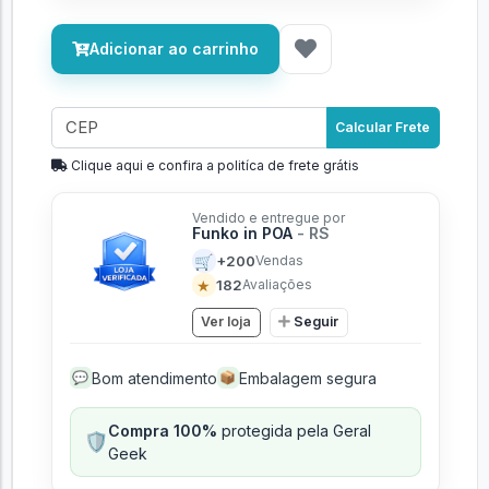
Adicionar ao carrinho
Calcular Frete
Clique aqui e confira a politíca de frete grátis
Vendido e entregue por
Funko in POA
- RS
🛒
+200
Vendas
★
182
Avaliações
Ver loja
Seguir
Bom atendimento
Embalagem segura
💬
📦
Compra 100%
protegida pela Geral
🛡️
Geek