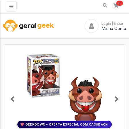
0
Login
| Entrar
Minha Conta
Previous
Next
💖 GEEKDOWN - OFERTA ESPECIAL COM CASHBACK!