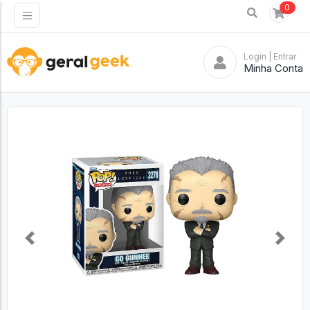
0
Login
| Entrar
Minha Conta
Previous
Next