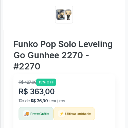
Funko Pop Solo Leveling
Go Gunhee 2270 -
#2270
R$ 427,06
15% OFF
R$ 363,00
10x de
R$ 36,30
sem juros
🚚
⚡
Frete Grátis
Última unidade