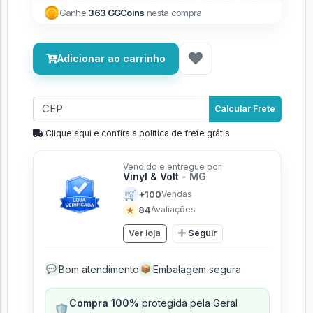
Ganhe
363 GGCoins
nesta compra
Adicionar ao carrinho
Calcular Frete
Clique aqui e confira a politíca de frete grátis
Vendido e entregue por
Vinyl & Volt
- MG
🛒
+100
Vendas
★
84
Avaliações
Ver loja
Seguir
Bom atendimento
Embalagem segura
💬
📦
Compra 100%
protegida pela Geral
🛡️