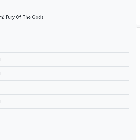
m! Fury Of The Gods
M
M
M