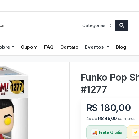
obre
Cupom
FAQ
Contato
Eventos
Blog
Funko Pop S
#1277
R$ 180,00
4x de
R$ 45,00
sem juros
🚚
Frete Grátis
⚡