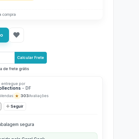
a compra
ho
Calcular Frete
a de frete grátis
 entregue por
ollections
- DF
★
303
Vendas
Avaliações
Seguir
balagem segura