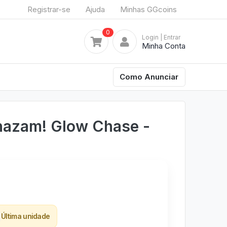
Registrar-se
Ajuda
Minhas GGcoins
0
Login
| Entrar
Minha Conta
Como Anunciar
hazam! Glow Chase -
Última unidade