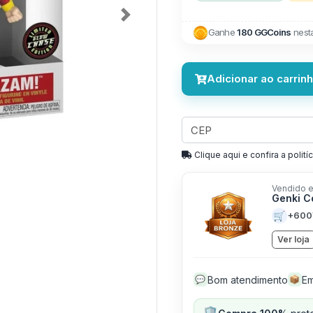
Next
Ganhe
180 GGCoins
nest
Adicionar ao carrin
Clique aqui e confira a politíc
Vendido e
Genki C
🛒
+600
Ver loja
Bom atendimento
Em
💬
📦
🛡️