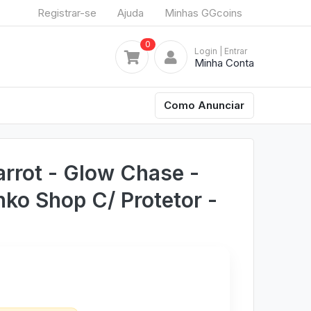
Registrar-se
Ajuda
Minhas GGcoins
0
Login
| Entrar
Minha Conta
Como Anunciar
rrot - Glow Chase -
nko Shop C/ Protetor -