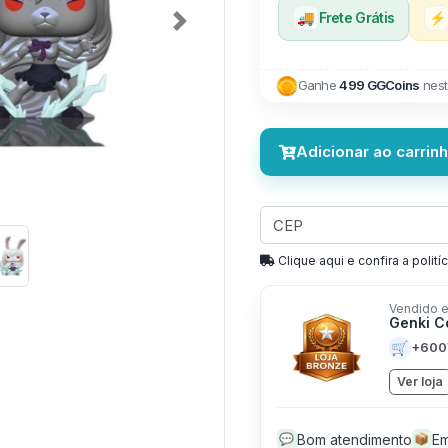
🚚
Frete Grátis
⚡
Next
Ganhe
499 GGCoins
nest
Adicionar ao carrin
Clique aqui e confira a politíc
Vendido e
Genki C
🛒
+600
Ver loja
Bom atendimento
Em
💬
📦