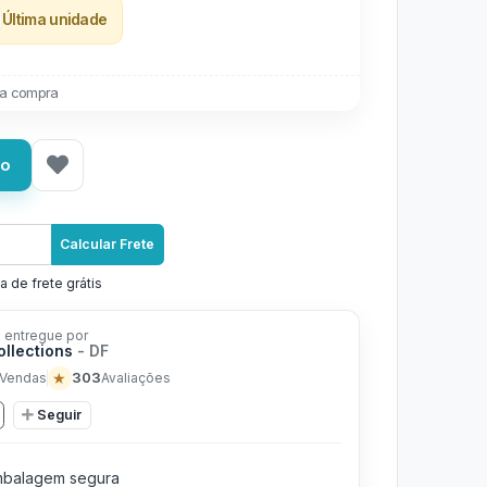
Última unidade
a compra
ho
Calcular Frete
a de frete grátis
 entregue por
ollections
- DF
★
303
Vendas
Avaliações
Seguir
balagem segura