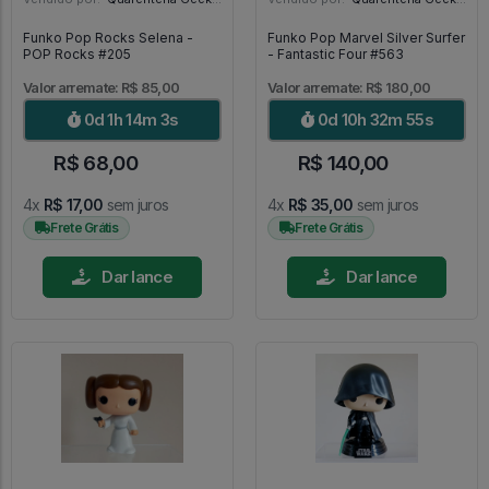
Funko Pop Rocks Selena -
Funko Pop Marvel Silver Surfer
POP Rocks #205
- Fantastic Four #563
Valor arremate: R$ 85,00
Valor arremate: R$ 180,00
0d 1h 14m 1s
0d 10h 32m 53s
R$ 68,00
R$ 140,00
4x
R$ 17,00
sem juros
4x
R$ 35,00
sem juros
Frete Grátis
Frete Grátis
Dar lance
Dar lance