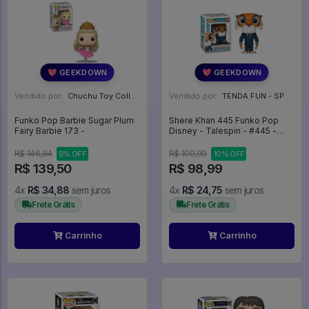
💖 GEEKDOWN
💖 GEEKDOWN
Vendido por:
Chuchu Toy Collection - SP
Vendido por:
TENDA FUN - SP
Funko Pop Barbie Sugar Plum
Shere Khan 445 Funko Pop
Fairy Barbie 173 -
Disney - Talespin - #445 -
Funko Pop - #445 - FUNKO
POP #445
R$ 146,84
R$ 109,99
5% OFF
10% OFF
R$ 139,50
R$ 98,99
4x
R$ 34,88
sem juros
4x
R$ 24,75
sem juros
Frete Grátis
Frete Grátis
Carrinho
Carrinho