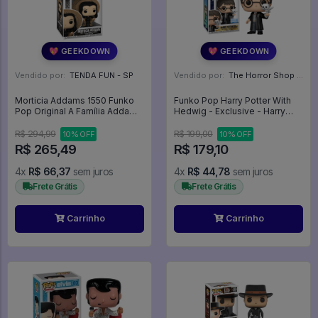
💖 GEEKDOWN
💖 GEEKDOWN
Vendido por:
TENDA FUN - SP
Vendido por:
The Horror Shop - Colecionáveis - MG
Morticia Addams 1550 Funko
Funko Pop Harry Potter With
Pop Original A Família Addams
Hedwig - Exclusive - Harry
Deluxe - The Addams Family -
Potter #197
#1550 - Funko Pop - #1550 -
R$ 294,99
R$ 199,00
10% OFF
10% OFF
FUNKO POP #1550
R$ 265,49
R$ 179,10
4x
R$ 66,37
sem juros
4x
R$ 44,78
sem juros
Frete Grátis
Frete Grátis
Carrinho
Carrinho