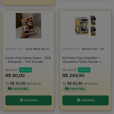
Vendido por:
José Maria da Silva Junior - AL
Vendido por:
Mestra Veri - SP
Funko Pop Harley Quinn - 1108
Kit Funko Pop Chandler +
- Arlequina - The Suicide
Chaveiros Funko Rachel +
Squad #1108
Mônica - Friends #1276
R$ 90,91
R$ 301,08
12% OFF
17% OFF
R$ 80,00
R$ 249,90
4x
R$ 20,00
sem juros
4x
R$ 62,48
sem juros
Frete Grátis
Frete Grátis
Carrinho
Carrinho