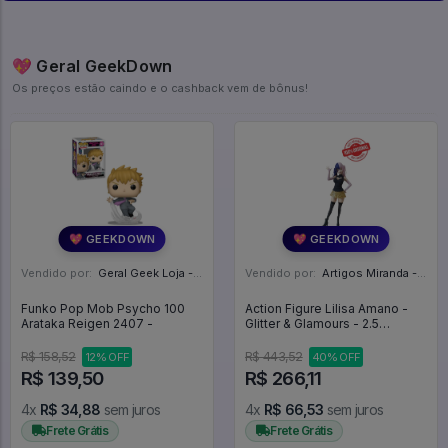
💖 Geral GeekDown
Os preços estão caindo e o cashback vem de bônus!
💖 GEEKDOWN
💖 GEEKDOWN
Vendido por:
Geral Geek Loja - SP
Vendido por:
Artigos Miranda - RJ
Funko Pop Mob Psycho 100
Action Figure Lilisa Amano -
Arataka Reigen 2407 -
Glitter & Glamours - 2.5
Dimensional Seduction
R$ 158,52
R$ 443,52
12% OFF
40% OFF
R$ 139,50
R$ 266,11
4x
R$ 34,88
sem juros
4x
R$ 66,53
sem juros
Frete Grátis
Frete Grátis