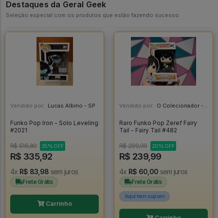
Destaques da Geral Geek
Seleção especial com os produtos que estão fazendo sucesso
Vendido por:
Lucas Albino - SP
Vendido por:
O Colecionador - SP
Funko Pop Iron - Solo Leveling
Raro Funko Pop Zeref Fairy
#2021
Tail - Fairy Tail #482
R$ 516,80
R$ 299,99
35% OFF
20% OFF
R$ 335,92
R$ 239,99
4x
R$ 83,98
sem juros
4x
R$ 60,00
sem juros
Frete Grátis
Frete Grátis
Aqui tem cupom
Carrinho
Carrinho