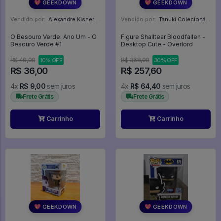
💖 GEEKDOWN
💖 GEEKDOWN
Vendido por:
Alexandre Kisner - PR
Vendido por:
Tanuki Colecionáveis - SP
O Besouro Verde: Ano Um - O
Figure Shalltear Bloodfallen -
Besouro Verde #1
Desktop Cute - Overlord
R$ 40,00
R$ 368,00
10% OFF
30% OFF
R$ 36,00
R$ 257,60
4x
R$ 9,00
sem juros
4x
R$ 64,40
sem juros
Frete Grátis
Frete Grátis
Carrinho
Carrinho
💖 GEEKDOWN
💖 GEEKDOWN