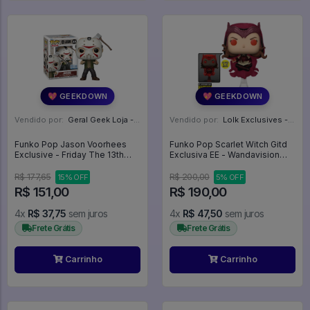
💖 GEEKDOWN
💖 GEEKDOWN
Vendido por:
Geral Geek Loja - SP
Vendido por:
Lolk Exclusives - SP
Funko Pop Jason Voorhees
Funko Pop Scarlet Witch Gitd
Exclusive - Friday The 13th
Exclusiva EE - Wandavision
#2034
#823
R$ 177,65
R$ 200,00
15% OFF
5% OFF
R$ 151,00
R$ 190,00
4x
R$ 37,75
sem juros
4x
R$ 47,50
sem juros
Frete Grátis
Frete Grátis
Carrinho
Carrinho