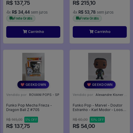
R$ 137,75
R$ 215,10
4x
R$ 34,44
sem juros
4x
R$ 53,78
sem juros
Frete Grátis
Frete Grátis
Carrinho
Carrinho
💖 GEEKDOWN
💖 GEEKDOWN
Vendido por:
ROVANI POPS - SP
Vendido por:
Alexandre Kisner - PR
Funko Pop Mecha Frieza -
Funko Pop - Marvel - Doutor
Dragon Ball Z #705
Estranho - Karl Modor - Loose
(sem Caixa) - Doctor Strange
#170
R$ 145,00
R$ 60,00
5% OFF
10% OFF
R$ 137,75
R$ 54,00