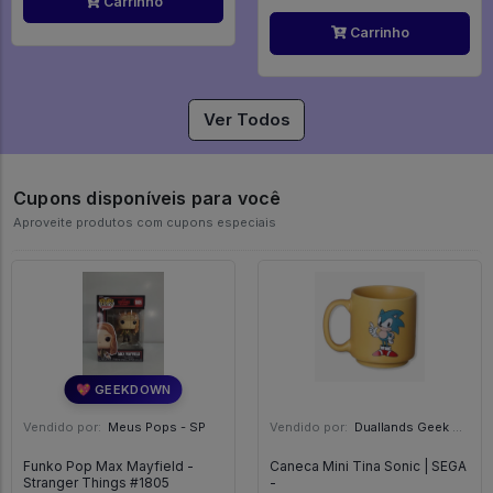
Carrinho
Carrinho
Ver Todos
Cupons disponíveis para você
Aproveite produtos com cupons especiais
💖 GEEKDOWN
Vendido por:
Meus Pops - SP
Vendido por:
Duallands Geek Store - RS
Funko Pop Max Mayfield -
Caneca Mini Tina Sonic | SEGA
Stranger Things #1805
-