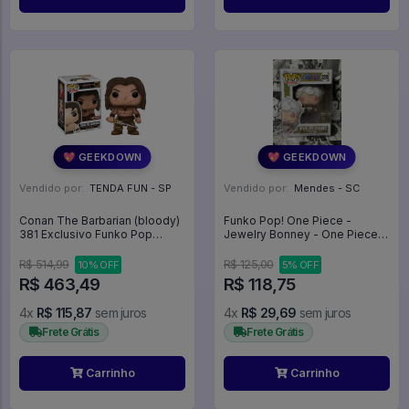
💖 GEEKDOWN
💖 GEEKDOWN
Vendido por:
TENDA FUN - SP
Vendido por:
Mendes - SC
Conan The Barbarian (bloody)
Funko Pop! One Piece -
381 Exclusivo Funko Pop
Jewelry Bonney - One Piece
Previews - Conan O Bárbaro -
#2255
#381 - Funko Pop - #381 -
R$ 514,99
R$ 125,00
10% OFF
5% OFF
FUNKO POP #381
R$ 463,49
R$ 118,75
4x
R$ 115,87
sem juros
4x
R$ 29,69
sem juros
Frete Grátis
Frete Grátis
Carrinho
Carrinho