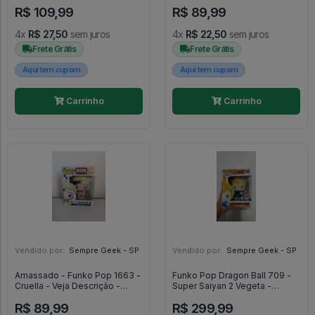
As Meninas Superpoderosas
Marvel #3
R$ 109,99
R$ 89,99
#1080
4x
R$ 27,50
sem juros
4x
R$ 22,50
sem juros
Frete Grátis
Frete Grátis
Aqui tem cupom
Aqui tem cupom
Carrinho
Carrinho
Vendido por:
Sempre Geek - SP
Vendido por:
Sempre Geek - SP
Amassado - Funko Pop 1663 -
Funko Pop Dragon Ball 709 -
Cruella - Veja Descrição -
Super Saiyan 2 Vegeta -
Disney #1663
Dragon Ball #709
R$ 89,99
R$ 299,99