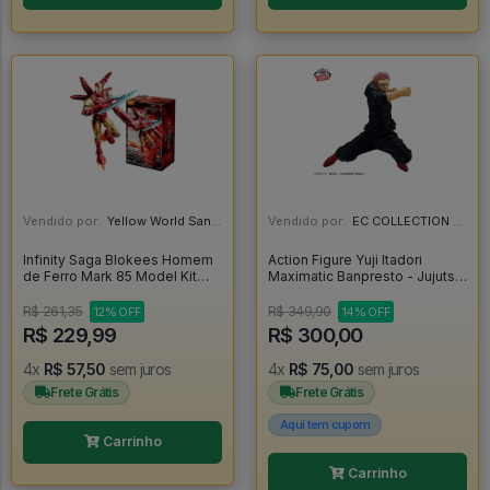
Vendido por:
Yellow World Santos - SP
Vendido por:
EC COLLECTION - SP
Infinity Saga Blokees Homem
Action Figure Yuji Itadori
de Ferro Mark 85 Model Kit
Maximatic Banpresto - Jujutsu
Articulado Iron Man -
Kaisen - Jujutsu Kaisen
R$ 261,35
R$ 349,90
12% OFF
14% OFF
R$ 229,99
R$ 300,00
4x
R$ 57,50
sem juros
4x
R$ 75,00
sem juros
Frete Grátis
Frete Grátis
Aqui tem cupom
Carrinho
Carrinho