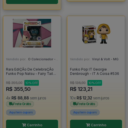
Vendido por:
O Colecionador - SP
Vendido por:
Vinyl & Volt - MG
Rara EdiÇÃo De CelebraÇÃo
Funko Pop IT Georgie
Funko Pop Natsu - Fairy Tail
Denbrough - IT A Coisa #536
#67
R$ 395,00
R$ 136,90
10% OFF
10% OFF
R$ 355,50
R$ 123,21
4x
R$ 88,88
sem juros
10x
R$ 12,32
sem juros
Frete Grátis
Frete Grátis
Aqui tem cupom
Aqui tem cupom
Carrinho
Carrinho