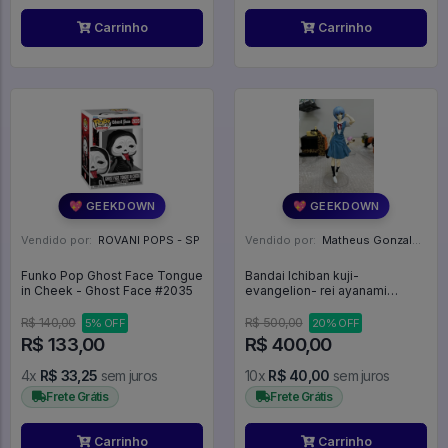
Carrinho
Carrinho
💖 GEEKDOWN
💖 GEEKDOWN
Vendido por:
ROVANI POPS - SP
Vendido por:
Matheus Gonzalez Tendulini - SP
Funko Pop Ghost Face Tongue
Bandai Ichiban kuji-
in Cheek - Ghost Face #2035
evangelion- rei ayanami
colegial Prize C(sem caixa) -
Neon Genesis Evangelion
R$ 140,00
R$ 500,00
5% OFF
20% OFF
R$ 133,00
R$ 400,00
4x
R$ 33,25
sem juros
10x
R$ 40,00
sem juros
Frete Grátis
Frete Grátis
Carrinho
Carrinho