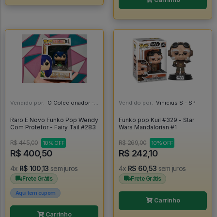
Vendido por:
O Colecionador - SP
Vendido por:
Vinicius S - SP
Raro E Novo Funko Pop Wendy
Funko pop Kuil #329 - Star
Com Protetor - Fairy Tail #283
Wars Mandalorian #1
R$ 445,00
R$ 269,00
10% OFF
10% OFF
R$ 400,50
R$ 242,10
4x
R$ 100,13
sem juros
4x
R$ 60,53
sem juros
Frete Grátis
Frete Grátis
Aqui tem cupom
Carrinho
Carrinho