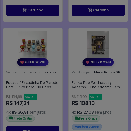
Carrinho
Carrinho
💖 GEEKDOWN
💖 GEEKDOWN
Vendido por:
Bazar do Bru - SP
Vendido por:
Meus Pops - SP
Escada / Escadinha De Parede
Funko Pop Wednesday
Para Funko Pop! - 10 Pops -
Addams - The Addams Family
Expositor
#1549
R$ 154,99
R$ 115,00
5% OFF
6% OFF
R$ 147,24
R$ 108,10
4x
R$ 36,81
sem juros
4x
R$ 27,03
sem juros
Frete Grátis
Frete Grátis
Aqui tem cupom