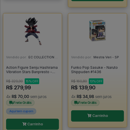
Vendido por:
EC COLLECTION - SP
Vendido por:
Mestra Veri - SP
Action Figure Senju Hashirama
Funko Pop Sasuke - Naruto
Vibration Stars Banpresto -
Shippuden #1436
Naruto - Naruto Shippuden
R$ 329,90
R$ 160,80
15% OFF
13% OFF
R$ 279,99
R$ 139,90
4x
R$ 70,00
sem juros
4x
R$ 34,98
sem juros
Frete Grátis
Frete Grátis
Aqui tem cupom
Carrinho
Carrinho