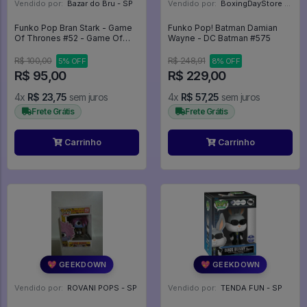
Vendido por:
Bazar do Bru - SP
Vendido por:
BoxingDayStore - GO
Funko Pop Bran Stark - Game
Funko Pop! Batman Damian
Of Thrones #52 - Game Of
Wayne - DC Batman #575
Thrones #52
R$ 100,00
R$ 248,91
5% OFF
8% OFF
R$ 95,00
R$ 229,00
4x
R$ 23,75
sem juros
4x
R$ 57,25
sem juros
Frete Grátis
Frete Grátis
Carrinho
Carrinho
💖 GEEKDOWN
💖 GEEKDOWN
Vendido por:
ROVANI POPS - SP
Vendido por:
TENDA FUN - SP