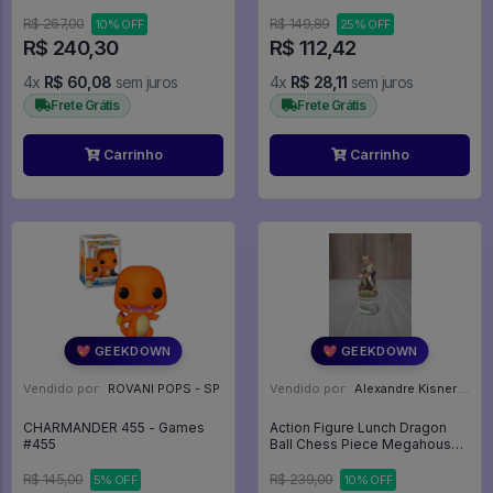
Figure SEGA - Super Black
Jack
R$ 267,00
R$ 149,89
10% OFF
25% OFF
R$ 240,30
R$ 112,42
4x
R$ 60,08
sem juros
4x
R$ 28,11
sem juros
Frete Grátis
Frete Grátis
Carrinho
Carrinho
💖 GEEKDOWN
💖 GEEKDOWN
Vendido por:
ROVANI POPS - SP
Vendido por:
Alexandre Kisner - PR
CHARMANDER 455 - Games
Action Figure Lunch Dragon
#455
Ball Chess Piece Megahouse
Original - Dragon Ball Z
R$ 145,00
R$ 239,00
5% OFF
10% OFF