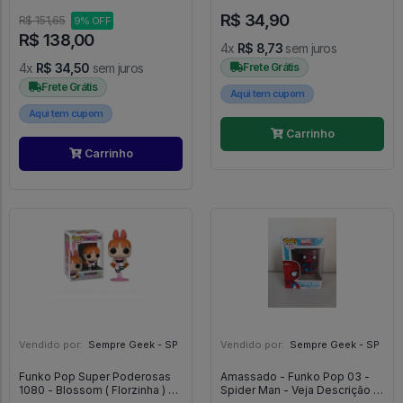
R$ 34,90
R$ 151,65
9% OFF
R$ 138,00
4x
R$ 8,73
sem juros
4x
R$ 34,50
sem juros
Frete Grátis
Frete Grátis
Aqui tem cupom
Aqui tem cupom
Carrinho
Carrinho
Vendido por:
Sempre Geek - SP
Vendido por:
Sempre Geek - SP
Funko Pop Super Poderosas
Amassado - Funko Pop 03 -
1080 - Blossom ( Florzinha ) -
Spider Man - Veja Descrição -