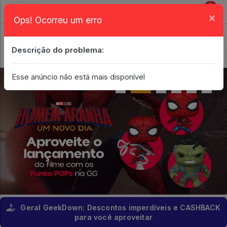
0
×
Ops! Ocorreu um erro
Login
| Entrar
Descrição do problema:
Minha Conta
Esse anúncio não está mais disponível
Geral GeekDown: Descontos imperdíveis e CASHBACK
para você aproveitar