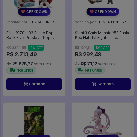
💖 GEEKDOWN
💖 GEEKDOWN
Vendido por:
TENDA FUN - SP
Vendido por:
TENDA FUN - SP
Elvis 1970's 03 Funko Pop
Sheriff Chris Mannix 258 Funko
Rock Elvis Presley - Pop
Pop Hateful Eight - The
Rocks Elvis Presley - #3 -
Hateful Eight - #258 - Funko
Funko Pop - #3 - FUNKO POP
Pop - #258 - FUNKO POP
R$ 3.014,99
R$ 324,99
10% OFF
10% OFF
#3
#258
R$ 2.713,49
R$ 292,49
4x
R$ 678,37
sem juros
4x
R$ 73,12
sem juros
Frete Grátis
Frete Grátis
Carrinho
Carrinho