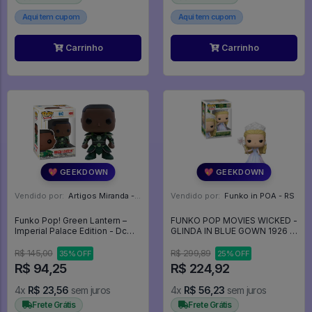
Aqui tem cupom
Aqui tem cupom
Carrinho
Carrinho
💖 GEEKDOWN
💖 GEEKDOWN
Vendido por:
Artigos Miranda - RJ
Vendido por:
Funko in POA - RS
Funko Pop! Green Lantern –
FUNKO POP MOVIES WICKED -
Imperial Palace Edition - Dc
GLINDA IN BLUE GOWN 1926 -
Comics #400
Movies #1926
R$ 145,00
R$ 299,89
35% OFF
25% OFF
R$ 94,25
R$ 224,92
4x
R$ 23,56
sem juros
4x
R$ 56,23
sem juros
Frete Grátis
Frete Grátis