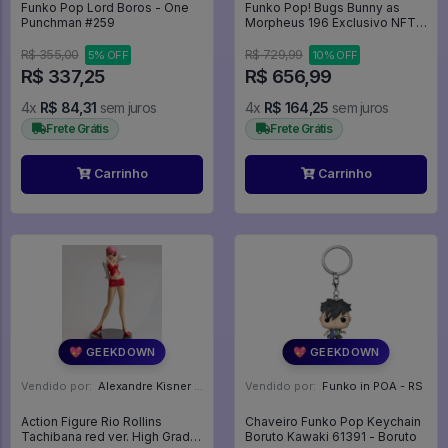
Funko Pop Lord Boros - One
Funko Pop! Bugs Bunny as
Punchman #259
Morpheus 196 Exclusivo NFT
Legendary 1300 Peças Matrix
Looney Tunes -
R$ 355,00
R$ 729,99
5% OFF
10% OFF
R$ 337,25
R$ 656,99
4x
R$ 84,31
sem juros
4x
R$ 164,25
sem juros
Frete Grátis
Frete Grátis
Carrinho
Carrinho
💖 GEEKDOWN
💖 GEEKDOWN
Vendido por:
Alexandre Kisner - PR
Vendido por:
Funko in POA - RS
Action Figure Rio Rollins
Chaveiro Funko Pop Keychain
Tachibana red ver. High Grade
Boruto Kawaki 61391 - Boruto