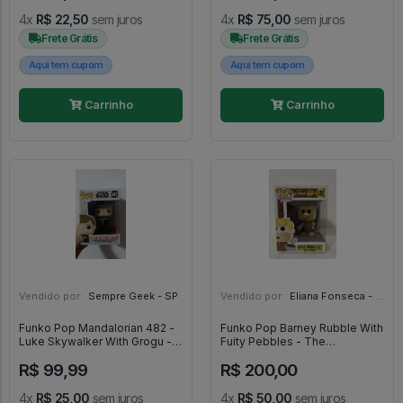
4x
R$ 22,50
sem juros
4x
R$ 75,00
sem juros
Frete Grátis
Frete Grátis
Aqui tem cupom
Aqui tem cupom
Carrinho
Carrinho
Vendido por:
Sempre Geek - SP
Vendido por:
Eliana Fonseca - SP
Funko Pop Mandalorian 482 -
Funko Pop Barney Rubble With
Luke Skywalker With Grogu -
Fuity Pebbles - The
Mandalorian #482
Flintstones - #120 - FUNKO
R$ 99,99
R$ 200,00
POP #120
4x
R$ 25,00
sem juros
4x
R$ 50,00
sem juros