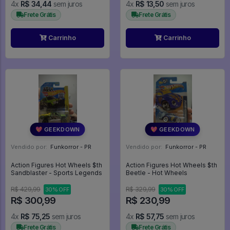
4x
R$ 34,44
sem juros
4x
R$ 13,50
sem juros
Frete Grátis
Frete Grátis
Carrinho
Carrinho
💖 GEEKDOWN
💖 GEEKDOWN
Vendido por:
Funkorror - PR
Vendido por:
Funkorror - PR
Action Figures Hot Wheels $th
Action Figures Hot Wheels $th
Sandblaster - Sports Legends
Beetle - Hot Wheels
R$ 429,99
R$ 329,99
30% OFF
30% OFF
R$ 300,99
R$ 230,99
4x
R$ 75,25
sem juros
4x
R$ 57,75
sem juros
Frete Grátis
Frete Grátis