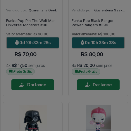
Vendido por:
Quarentena Geek Store - SP
Vendido por:
Quarentena Geek Store - SP
Funko Pop Pin The Wolf Man -
Funko Pop Black Ranger -
Universal Monsters #08
Power Rangers #396
Valor arremate: R$ 90,00
Valor arremate: R$ 100,00
0d 10h 33m 24s
0d 10h 33m 36s
R$ 70,00
R$ 80,00
4x
R$ 17,50
sem juros
4x
R$ 20,00
sem juros
Frete Grátis
Frete Grátis
Dar lance
Dar lance