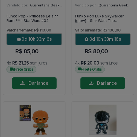
Vendido por:
Quarentena Geek Store - SP
Vendido por:
Quarentena Geek Store - SP
Funko Pop - Princess Leia **
Funko Pop Luke Skywalker
Raro ** - Star Wars #04
(glow) - Star Wars The
Mandalorian #501
Valor arremate: R$ 110,00
Valor arremate: R$ 100,00
0d 10h 33m 4s
0d 10h 33m 14s
R$ 85,00
R$ 80,00
4x
R$ 21,25
sem juros
4x
R$ 20,00
sem juros
Frete Grátis
Frete Grátis
Dar lance
Dar lance