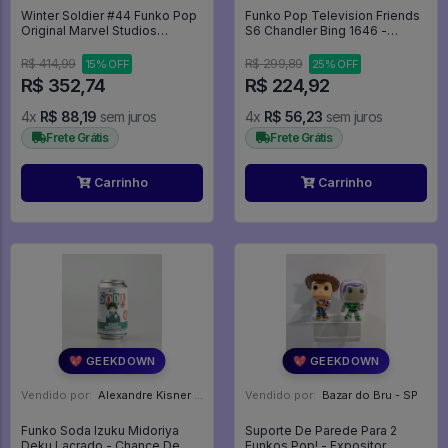
Winter Soldier #44 Funko Pop
Funko Pop Television Friends
Original Marvel Studios
S6 Chandler Bing 1646 -
Soldado Invernal (loose) -
Television #1646
Captain America: The Winter
R$ 414,99
R$ 299,89
15% OFF
25% OFF
Soldier - #44 - Funko Pop -
R$ 352,74
R$ 224,92
#44 - FUNKO POP #44
4x
R$ 88,19
sem juros
4x
R$ 56,23
sem juros
Frete Grátis
Frete Grátis
Carrinho
Carrinho
💖 GEEKDOWN
💖 GEEKDOWN
Vendido por:
Alexandre Kisner - PR
Vendido por:
Bazar do Bru - SP
Funko Soda Izuku Midoriya
Suporte De Parede Para 2
Deku Lacrado - Chance De
Funkos Pop! - Expositor