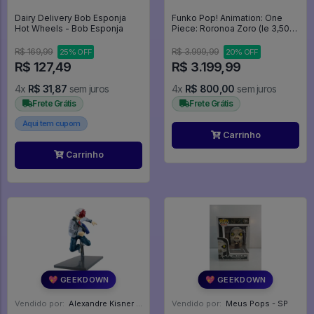
Dairy Delivery Bob Esponja
Funko Pop! Animation: One
Hot Wheels - Bob Esponja
Piece: Roronoa Zoro (le 3,500)
(funko Royalty Edition) - One
Piece #2178
R$ 169,99
R$ 3.999,99
25% OFF
20% OFF
R$ 127,49
R$ 3.199,99
4x
R$ 31,87
sem juros
4x
R$ 800,00
sem juros
Frete Grátis
Frete Grátis
Aqui tem cupom
Carrinho
Carrinho
💖 GEEKDOWN
💖 GEEKDOWN
Vendido por:
Alexandre Kisner - PR
Vendido por:
Meus Pops - SP