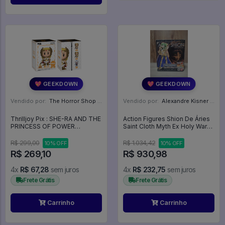
💖 GEEKDOWN
💖 GEEKDOWN
Vendido por:
The Horror Shop - Colecionáveis - MG
Vendido por:
Alexandre Kisner - PR
Thrilljoy Pix : SHE-RA AND THE
Action Figures Shion De Áries
PRINCESS OF POWER
Saint Cloth Myth Ex Holy War
(Regular) 6000 unidades -
Bandai Saint Seiya 18cm -
Masters Of The Universe
Saint Seiya
R$ 299,00
R$ 1.034,42
10% OFF
10% OFF
R$ 269,10
R$ 930,98
4x
R$ 67,28
sem juros
4x
R$ 232,75
sem juros
Frete Grátis
Frete Grátis
Carrinho
Carrinho