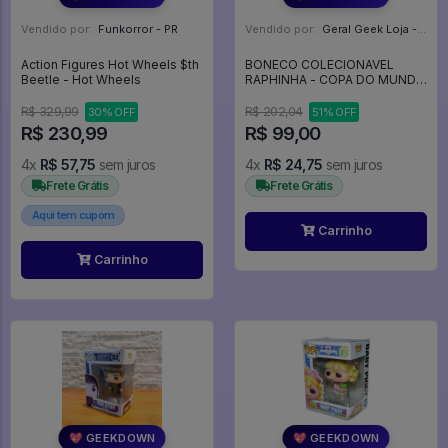
Vendido por:
Funkorror - PR
Vendido por:
Geral Geek Loja - SP
Action Figures Hot Wheels $th
BONECO COLECIONAVEL
Beetle - Hot Wheels
RAPHINHA - COPA DO MUNDO
2026 - MINIX - BARCELONA -
R$ 329,99
R$ 202,04
30% OFF
51% OFF
R$ 230,99
R$ 99,00
4x
R$ 57,75
sem juros
4x
R$ 24,75
sem juros
Frete Grátis
Frete Grátis
Aqui tem cupom
Carrinho
Carrinho
💖 GEEKDOWN
💖 GEEKDOWN