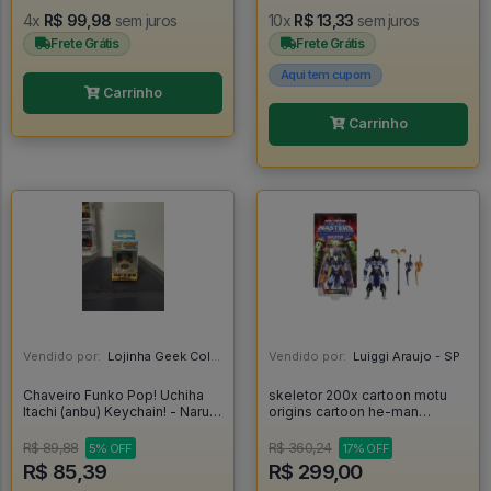
4x
R$ 99,98
sem juros
10x
R$ 13,33
sem juros
Frete Grátis
Frete Grátis
Aqui tem cupom
Carrinho
Carrinho
Vendido por:
Lojinha Geek Colecionáveis - DF
Vendido por:
Luiggi Araujo - SP
Chaveiro Funko Pop! Uchiha
skeletor 200x cartoon motu
Itachi (anbu) Keychain! - Naruto
origins cartoon he-man
Shippuden
masters of the universe
cartoon esqueleto keldor
R$ 89,88
R$ 360,24
5% OFF
17% OFF
heman - Masters Of The
R$ 85,39
R$ 299,00
Universe