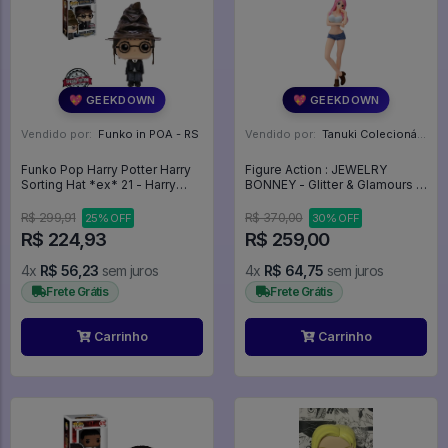
💖 GEEKDOWN
💖 GEEKDOWN
Vendido por:
Funko in POA - RS
Vendido por:
Tanuki Colecionáveis - SP
Funko Pop Harry Potter Harry
Figure Action : JEWELRY
Sorting Hat *ex* 21 - Harry
BONNEY - Glitter & Glamours -
Potter #21
LanÇamento - One Piece
R$ 299,91
R$ 370,00
25% OFF
30% OFF
R$ 224,93
R$ 259,00
4x
R$ 56,23
sem juros
4x
R$ 64,75
sem juros
Frete Grátis
Frete Grátis
Carrinho
Carrinho