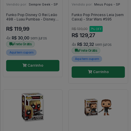
Vendido por:
Sempre Geek - SP
Vendido por:
Meus Pops - SP
Funko Pop Disney O Rei Leão
Funko Pop Princess Leia (sem
498 - Luau Pumbaa - Disney
Caixa) - Star Wars #595
#498
R$ 119,99
R$ 139,00
7% OFF
R$ 129,27
4x
R$ 30,00
sem juros
Frete Grátis
4x
R$ 32,32
sem juros
Frete Grátis
Aqui tem cupom
Aqui tem cupom
Carrinho
Carrinho