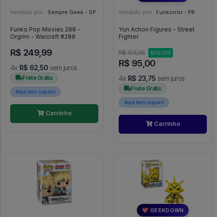
Vendido por:
Sempre Geek - SP
Vendido por:
Funkorror - PR
Funko Pop Movies 288 -
Yun Action Figures - Street
Orgrim - Warcraft #288
Fighter
R$ 249,99
R$ 105,56
10% OFF
R$ 95,00
4x
R$ 62,50
sem juros
Frete Grátis
4x
R$ 23,75
sem juros
Frete Grátis
Aqui tem cupom
Aqui tem cupom
Carrinho
Carrinho
💖 GEEKDOWN