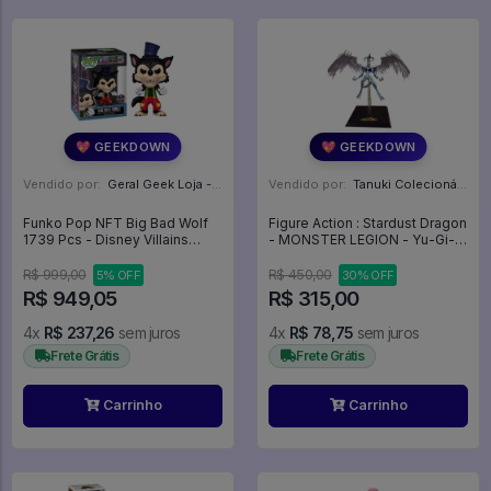
💖 GEEKDOWN
💖 GEEKDOWN
Vendido por:
Geral Geek Loja - SP
Vendido por:
Tanuki Colecionáveis - SP
Funko Pop NFT Big Bad Wolf
Figure Action : Stardust Dragon
1739 Pcs - Disney Villains
- MONSTER LEGION - Yu-Gi-
#447
Oh!
R$ 999,00
R$ 450,00
5% OFF
30% OFF
R$ 949,05
R$ 315,00
4x
R$ 237,26
sem juros
4x
R$ 78,75
sem juros
Frete Grátis
Frete Grátis
Carrinho
Carrinho