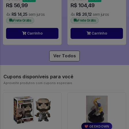
R$ 56,99
R$ 104,49
4x
R$ 14,25
sem juros
4x
R$ 26,12
sem juros
Frete Grátis
Frete Grátis
Carrinho
Carrinho
Ver Todos
Cupons disponíveis para você
Aproveite produtos com cupons especiais
💖 GEEKDOWN