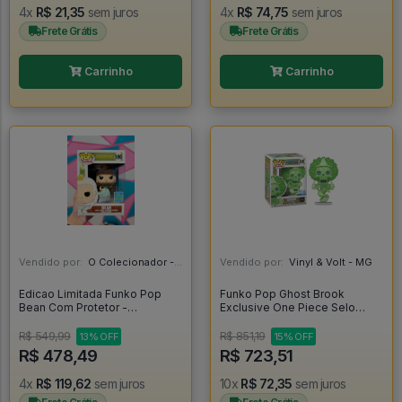
4x
R$ 21,35
sem juros
4x
R$ 74,75
sem juros
Frete Grátis
Frete Grátis
Carrinho
Carrinho
Vendido por:
O Colecionador - SP
Vendido por:
Vinyl & Volt - MG
Edicao Limitada Funko Pop
Funko Pop Ghost Brook
Bean Com Protetor -
Exclusive One Piece Selo
Disenchantment #590
Chalice Collectibles Exclusive
Glow Chase - One Piece
R$ 549,99
R$ 851,19
13% OFF
15% OFF
#2325
R$ 478,49
R$ 723,51
4x
R$ 119,62
sem juros
10x
R$ 72,35
sem juros