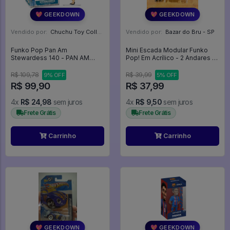
💖 GEEKDOWN
💖 GEEKDOWN
Vendido por:
Chuchu Toy Collection - SP
Vendido por:
Bazar do Bru - SP
Funko Pop Pan Am
Mini Escada Modular Funko
Stewardess 140 - PAN AM
Pop! Em Acrílico - 2 Andares -
STEWARDESS #140
Expositor
R$ 109,78
R$ 39,99
9% OFF
5% OFF
R$ 99,90
R$ 37,99
4x
R$ 24,98
sem juros
4x
R$ 9,50
sem juros
Frete Grátis
Frete Grátis
Carrinho
Carrinho
💖 GEEKDOWN
💖 GEEKDOWN