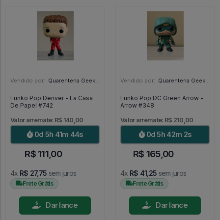
Vendido por:
Quarentena Geek Store - SP
Vendido por:
Quarentena Geek Store - SP
Funko Pop Denver - La Casa
Funko Pop DC Green Arrow -
De Papel #742
Arrow #348
Valor arremate: R$ 140,00
Valor arremate: R$ 210,00
0d 5h 41m 42s
0d 5h 42m 0s
R$ 111,00
R$ 165,00
4x
R$ 27,75
sem juros
4x
R$ 41,25
sem juros
Frete Grátis
Frete Grátis
Dar lance
Dar lance