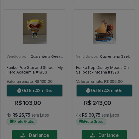
Vendido por:
Quarentena Geek Store - SP
Vendido por:
Quarentena Geek Store - SP
Funko Pop Star and Stripe - My
Funko Pop Disney Moana On
Hero Academia #1833
Sailboat - Moana #1323
Valor arremate: R$ 130,00
Valor arremate: R$ 305,00
0d 5h 42m 13s
0d 5h 42m 48s
R$ 103,00
R$ 243,00
4x
R$ 25,75
sem juros
4x
R$ 60,75
sem juros
Frete Grátis
Frete Grátis
Dar lance
Dar lance