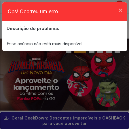
0
×
Ops! Ocorreu um erro
Login
| Entrar
Descrição do problema:
Minha Conta
Esse anúncio não está mais disponível
Geral GeekDown: Descontos imperdíveis e CASHBACK
para você aproveitar