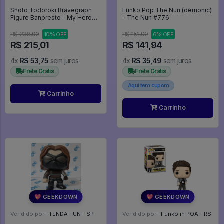
Shoto Todoroki Bravegraph
Funko Pop The Nun (demonic)
Figure Banpresto - My Hero
- The Nun #776
Academia
R$ 238,90
R$ 151,00
10% OFF
6% OFF
R$ 215,01
R$ 141,94
4x
R$ 53,75
sem juros
4x
R$ 35,49
sem juros
Frete Grátis
Frete Grátis
Aqui tem cupom
Carrinho
Carrinho
💖 GEEKDOWN
💖 GEEKDOWN
Vendido por:
TENDA FUN - SP
Vendido por:
Funko in POA - RS