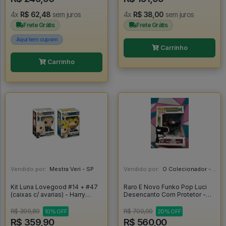
4x
R$ 62,48
sem juros
4x
R$ 38,00
sem juros
Frete Grátis
Frete Grátis
Aqui tem cupom
Carrinho
Carrinho
Vendido por:
Mestra Veri - SP
Vendido por:
O Colecionador - SP
Kit Luna Lovegood #14 + #47
Raro E Novo Funko Pop Luci
(caixas c/ avarias) - Harry
Desencanto Com Protetor -
Potter #14
Disenchantment #592
R$ 399,89
R$ 700,00
10% OFF
20% OFF
R$ 359,90
R$ 560,00