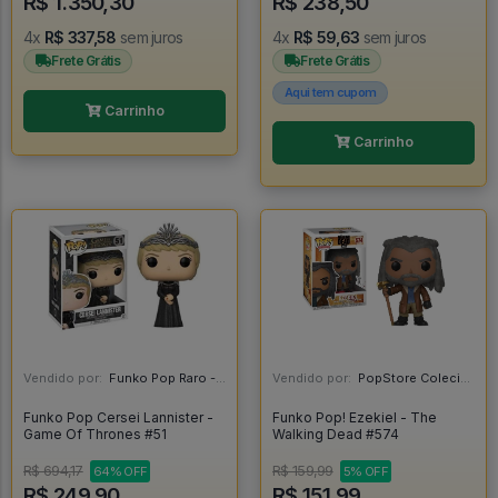
R$ 1.350,30
R$ 238,50
4x
R$ 337,58
sem juros
4x
R$ 59,63
sem juros
Frete Grátis
Frete Grátis
Aqui tem cupom
Carrinho
Carrinho
Vendido por:
Funko Pop Raro - SP
Vendido por:
PopStore Colecionáveis - MG
Funko Pop Cersei Lannister -
Funko Pop! Ezekiel - The
Game Of Thrones #51
Walking Dead #574
R$ 694,17
R$ 159,99
64% OFF
5% OFF
R$ 249,90
R$ 151,99