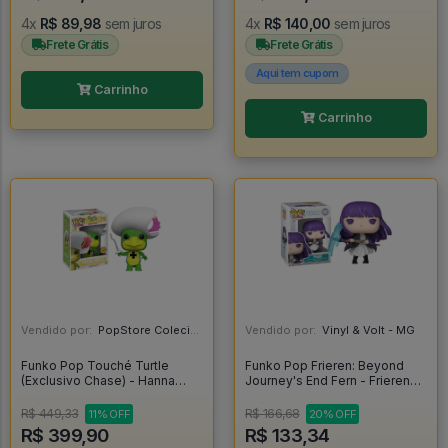
4x
R$ 89,98
sem juros
4x
R$ 140,00
sem juros
Frete Grátis
Frete Grátis
Aqui tem cupom
Carrinho
Carrinho
Vendido por:
PopStore Colecionáveis - MG
Vendido por:
Vinyl & Volt - MG
Funko Pop Touché Turtle
Funko Pop Frieren: Beyond
(Exclusivo Chase) - Hanna
Journey's End Fern - Frieren
Barbera #170
Beyond Journey's End #1987
R$ 449,33
R$ 166,68
11% OFF
20% OFF
R$ 399,90
R$ 133,34