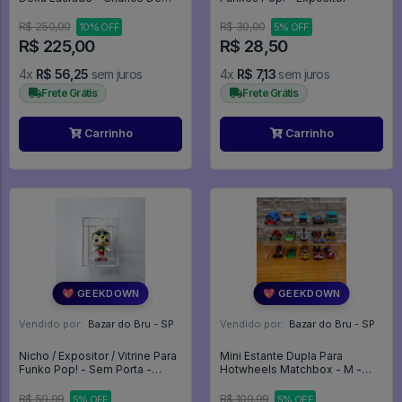
Chase Original - My Hero
Academia
R$ 250,00
R$ 30,00
10% OFF
5% OFF
R$ 225,00
R$ 28,50
4x
R$ 56,25
sem juros
4x
R$ 7,13
sem juros
Frete Grátis
Frete Grátis
Carrinho
Carrinho
💖 GEEKDOWN
💖 GEEKDOWN
Vendido por:
Bazar do Bru - SP
Vendido por:
Bazar do Bru - SP
Nicho / Expositor / Vitrine Para
Mini Estante Dupla Para
Funko Pop! - Sem Porta -
Hotwheels Matchbox - M -
Expositor
Expositor
R$ 59,99
R$ 109,99
5% OFF
5% OFF