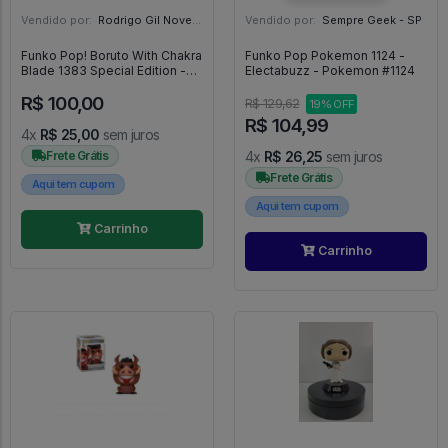
Vendido por:
Rodrigo Gil Novello - SP
Vendido por:
Sempre Geek - SP
Funko Pop! Boruto With Chakra
Funko Pop Pokemon 1124 -
Blade 1383 Special Edition -
Electabuzz - Pokemon #1124
Boruto Naruto Next
R$ 100,00
Generations #1383
R$ 129,62
19% OFF
R$ 104,99
4x
R$ 25,00
sem juros
Frete Grátis
4x
R$ 26,25
sem juros
Frete Grátis
Aqui tem cupom
Aqui tem cupom
Carrinho
Carrinho