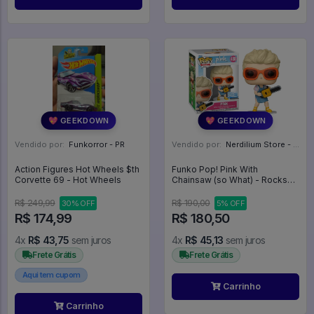
💖 GEEKDOWN
💖 GEEKDOWN
Vendido por:
Funkorror - PR
Vendido por:
Nerdilium Store - SP
Action Figures Hot Wheels $th
Funko Pop! Pink With
Corvette 69 - Hot Wheels
Chainsaw (so What) - Rocks
#488
R$ 249,99
R$ 190,00
30% OFF
5% OFF
R$ 174,99
R$ 180,50
4x
R$ 43,75
sem juros
4x
R$ 45,13
sem juros
Frete Grátis
Frete Grátis
Aqui tem cupom
Carrinho
Carrinho