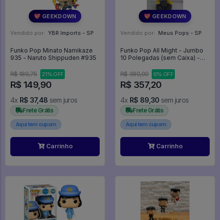
💖 GEEKDOWN
💖 GEEKDOWN
Vendido por:
YBR Imports - SP
Vendido por:
Meus Pops - SP
Funko Pop Minato Namikaze
Funko Pop All Might - Jumbo
935 - Naruto Shippuden #935
10 Polegadas (sem Caixa) -
My Hero Academia #821
R$ 189,75
R$ 380,00
21% OFF
6% OFF
R$ 149,90
R$ 357,20
4x
R$ 37,48
sem juros
4x
R$ 89,30
sem juros
Frete Grátis
Frete Grátis
Aqui tem cupom
Aqui tem cupom
Carrinho
Carrinho