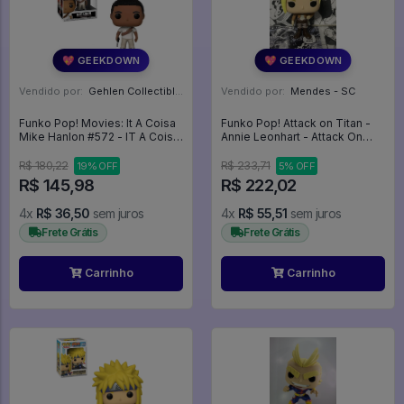
💖 GEEKDOWN
💖 GEEKDOWN
Vendido por:
Gehlen Collectibles - RS
Vendido por:
Mendes - SC
Funko Pop! Movies: It A Coisa
Funko Pop! Attack on Titan -
Mike Hanlon #572 - IT A Coisa
Annie Leonhart - Attack On
#572
Titan #236
R$ 180,22
R$ 233,71
19% OFF
5% OFF
R$ 145,98
R$ 222,02
4x
R$ 36,50
sem juros
4x
R$ 55,51
sem juros
Frete Grátis
Frete Grátis
Carrinho
Carrinho