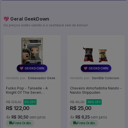
💖 Geral GeekDown
Os preços estão caindo e o cashback vem de bônus!
💖 GEEKDOWN
💖 GEEKDOWN
Vendido por:
Embaixador Geek - SP
Vendido por:
DaniBlá Colecionáveis - SP
Funko Pop - Tanselle - A
Chaveiro Almofadinha Naruto -
Knight Of The Seven
Naruto Shippuden
Kingdoms #1900
R$ 128,42
R$ 46,30
5% OFF
46% OFF
R$ 122,00
R$ 25,00
4x
R$ 30,50
sem juros
4x
R$ 6,25
sem juros
Frete Grátis
Frete Grátis