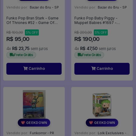
Vendido por:
Bazar do Bru - SP
Vendido por:
Bazar do Bru - SP
Funko Pop Bran Stark - Game
Funko Pop Baby Piggy -
Of Thrones #52 - Game Of
Muppet Babies #1697 -
Thrones #52
Muppet Babies #1697
R$ 100,00
R$ 200,00
5% OFF
5% OFF
R$ 95,00
R$ 190,00
4x
R$ 23,75
sem juros
4x
R$ 47,50
sem juros
Frete Grátis
Frete Grátis
Carrinho
Carrinho
💖 GEEKDOWN
💖 GEEKDOWN
Vendido por:
Funkorror - PR
Vendido por:
Lolk Exclusives - SP