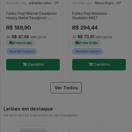
Vendido por:
edivaldo silva - SP
Vendido por:
Meus Pops - SP
Funko Pop! Marvel Deadpool
Funko Pop Maximus -
Heavy Metal Deadpool -
Gladiator #857
Deadpool #1343
R$ 189,90
R$ 294,44
4x
R$ 47,48
sem juros
4x
R$ 73,61
sem juros
Frete Grátis
Frete Grátis
Aqui tem cupom
Aqui tem cupom
Carrinho
Carrinho
Ver Todos
Leilões em destaque
Dê seus lances e aproveite as oportunidades