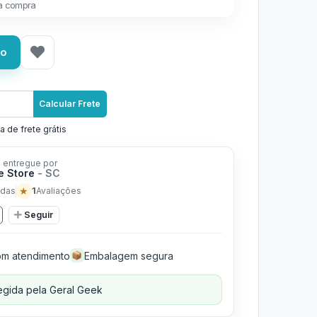
a compra
ho
Calcular Frete
a de frete grátis
 entregue por
e Store
- SC
★
1
das
Avaliações
Seguir
m atendimento
Embalagem segura
📦
gida pela Geral Geek