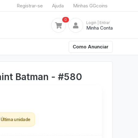
Registrar-se
Ajuda
Minhas GGcoins
0
Login
| Entrar
Minha Conta
Como Anunciar
int Batman - #580
Última unidade