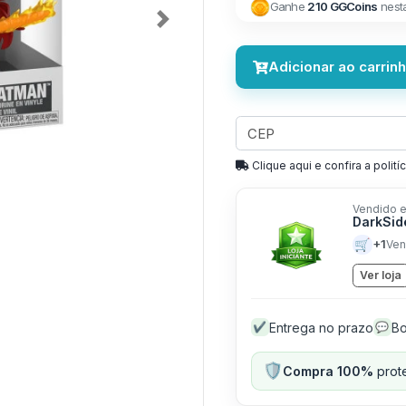
Ganhe
210 GGCoins
nest
Next
Adicionar ao carrin
Clique aqui e confira a politíc
Vendido e
DarkSid
🛒
+1
Ven
Ver loja
Entrega no prazo
Bo
✔
💬
🛡️
Compra 100%
prote