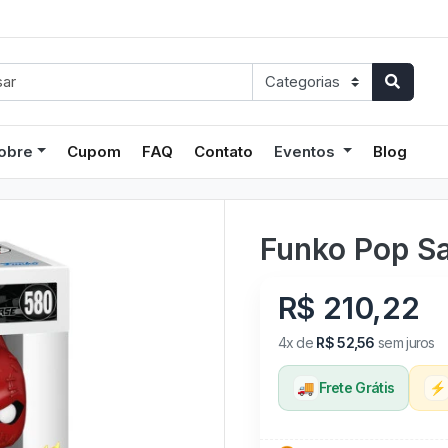
obre
Cupom
FAQ
Contato
Eventos
Blog
Funko Pop Sa
R$ 210,22
4x de
R$ 52,56
sem juros
🚚
Frete Grátis
⚡