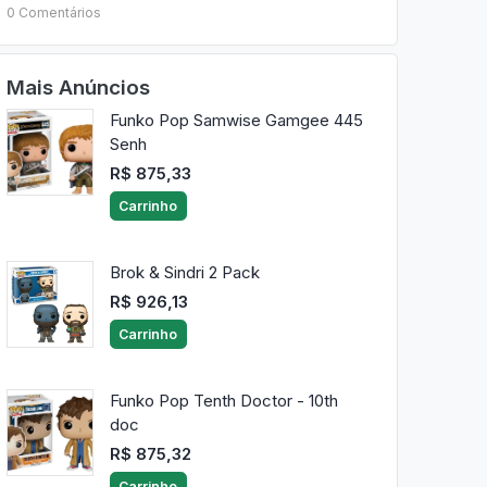
0 Comentários
Mais Anúncios
Funko Pop Samwise Gamgee 445
Senh
R$ 875,33
Carrinho
Brok & Sindri 2 Pack
R$ 926,13
Carrinho
Funko Pop Tenth Doctor - 10th
doc
R$ 875,32
Carrinho