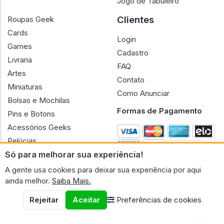
Jogo de Tabuleiro
Clientes
Roupas Geek
Cards
Login
Games
Cadastro
Livraria
FAQ
Artes
Contato
Miniaturas
Como Anunciar
Bolsas e Mochilas
Formas de Pagamento
Pins e Botons
Acessórios Geeks
Pelúcias
Só para melhorar sua experiência!
Bonecas
A gente usa cookies para deixar sua experiência por aqui
ainda melhor.
Saiba Mais.
Rejeitar
Aceitar
Preferências de cookies
CNPJ n.º 30.220.458/0001-17 - GERAL GEEK PORTAL ELETRONICO
LTDA.