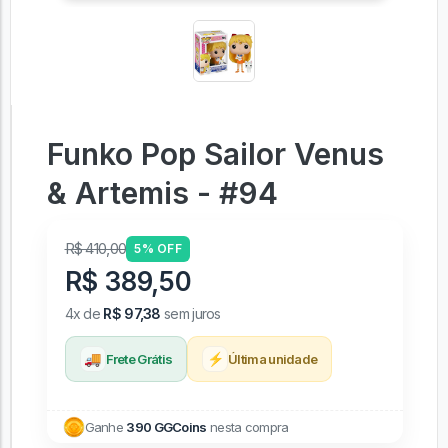
Funko Pop Sailor Venus
& Artemis - #94
R$ 410,00
5% OFF
R$ 389,50
4x de
R$ 97,38
sem juros
🚚
⚡
Frete Grátis
Última unidade
Ganhe
390 GGCoins
nesta compra