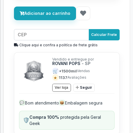
Adicionar ao carrinho
Calcular Frete
Clique aqui e confira a politíca de frete grátis
Vendido e entregue por
ROVANI POPS
- SP
🛒
+1500mil
Vendas
★
1137
Avaliações
Ver loja
Seguir
Bom atendimento
Embalagem segura
💬
📦
Compra 100%
protegida pela Geral
🛡️
Geek