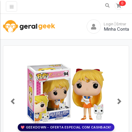
0
Login
| Entrar
Minha Conta
Previous
Next
💖 GEEKDOWN - OFERTA ESPECIAL COM CASHBACK!