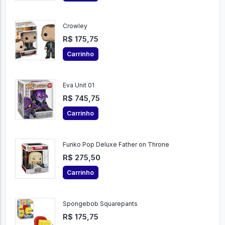
Crowley
R$ 175,75
Carrinho
Eva Unit 01
R$ 745,75
Carrinho
Funko Pop Deluxe Father on Throne
R$ 275,50
Carrinho
Spongebob Squarepants
R$ 175,75