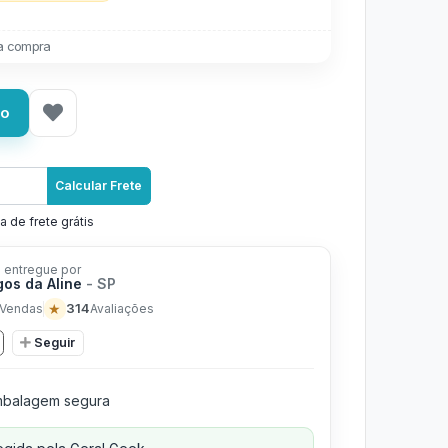
a compra
ho
Calcular Frete
a de frete grátis
 entregue por
os da Aline
- SP
★
314
Vendas
Avaliações
Seguir
balagem segura