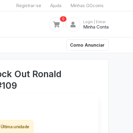
Registrar-se
Ajuda
Minhas GGcoins
0
Login
| Entrar
Minha Conta
Como Anunciar
ock Out Ronald
#109
Última unidade