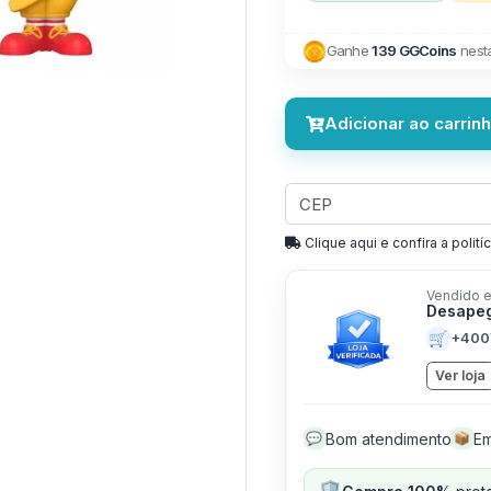
Ganhe
139 GGCoins
nest
Adicionar ao carrin
Clique aqui e confira a politíc
Vendido e
Desapeg
🛒
+400
Ver loja
Bom atendimento
Em
💬
📦
🛡️