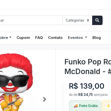
obre
Cupom
FAQ
Contato
Eventos
Blog
Funko Pop R
McDonald - 
R$ 139,00
4x de
R$ 34,75
sem juros
Next
🚚
Frete Grátis
⚡