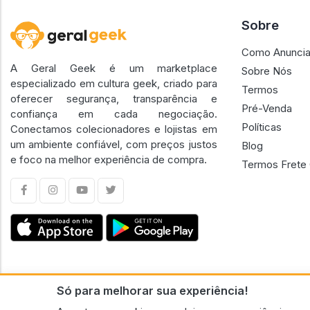
Sobre
Como Anuncia
A Geral Geek é um marketplace
Sobre Nós
especializado em cultura geek, criado para
Termos
oferecer segurança, transparência e
Pré-Venda
confiança em cada negociação.
Políticas
Conectamos colecionadores e lojistas em
um ambiente confiável, com preços justos
Blog
e foco na melhor experiência de compra.
Termos Frete 
Só para melhorar sua experiência!
CNPJ n.º 30.220.458/0001-17 - GERAL GEEK PORTAL ELETRONICO LTDA.