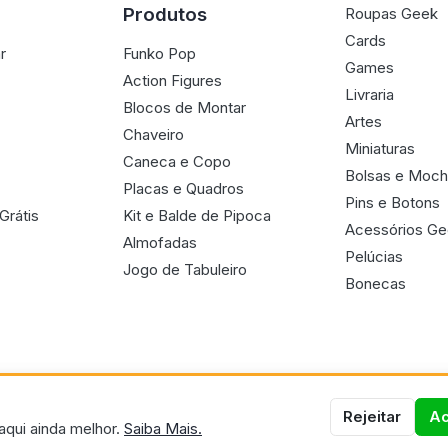
Produtos
Roupas Geek
Cards
r
Funko Pop
Games
Action Figures
Livraria
Blocos de Montar
Artes
Chaveiro
Miniaturas
Caneca e Copo
Bolsas e Moch
Placas e Quadros
Pins e Botons
Grátis
Kit e Balde de Pipoca
Acessórios G
Almofadas
Pelúcias
Jogo de Tabuleiro
Bonecas
Rejeitar
Ac
aqui ainda melhor.
Saiba Mais.