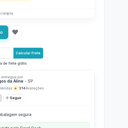
 compra
ho
Calcular Frete
a de frete grátis
 entregue por
os da Aline
- SP
★
314
Vendas
Avaliações
Seguir
balagem segura