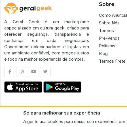
Sobre
Como Anuncia
A Geral Geek é um marketplace
Sobre Nós
especializado em cultura geek, criado para
Termos
oferecer segurança, transparência e
Pré-Venda
confiança em cada negociação.
Políticas
Conectamos colecionadores e lojistas em
um ambiente confiável, com preços justos
Blog
e foco na melhor experiência de compra.
Termos Frete 
Só para melhorar sua experiência!
CNPJ n.º 30.220.458/0001-17 - GERAL GEEK PORTAL ELETRONICO LTDA.
A gente usa cookies para deixar sua experiência por 
© 2026 Geral Geek