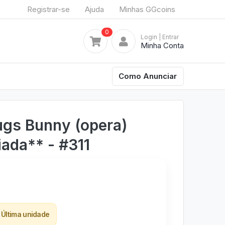
Registrar-se
Ajuda
Minhas GGcoins
0
Login
| Entrar
Minha Conta
Como Anunciar
ugs Bunny (opera)
iada** - #311
Última unidade