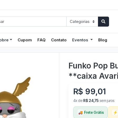
obre
Cupom
FAQ
Contato
Eventos
Blog
Funko Pop B
**caixa Avar
R$ 99,01
4x de
R$ 24,75
sem juros
🚚
Frete Grátis
⚡