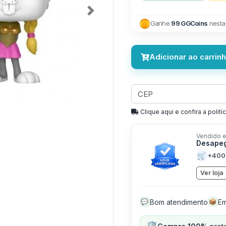
Next
Ganhe
99 GGCoins
nesta
Adicionar ao carrin
Clique aqui e confira a politíc
Vendido e
Desapeg
🛒
+400
Ver loja
Bom atendimento
Em
💬
📦
🛡️