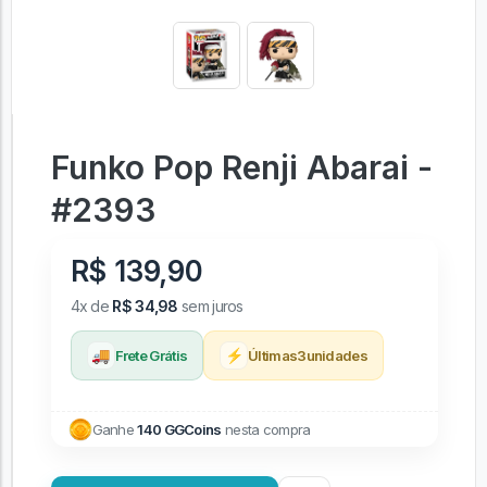
Funko Pop Renji Abarai -
#2393
R$ 139,90
4x de
R$ 34,98
sem juros
🚚
⚡
Frete Grátis
Últimas
3
unidades
Ganhe
140 GGCoins
nesta compra