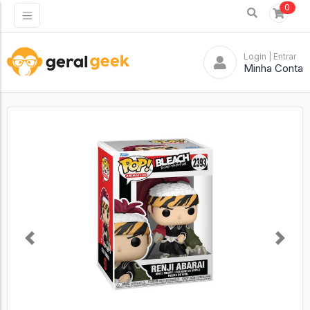
0
Login
| Entrar
Minha Conta
Previous
Next