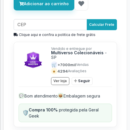
Adicionar ao carrinho
Calcular Frete
Clique aqui e confira a politíca de frete grátis
Vendido e entregue por
Multiverso Colecionáveis
-
SP
🛒
+7000mil
Vendas
★
4294
Avaliações
Ver loja
Seguir
Bom atendimento
Embalagem segura
💬
📦
Compra 100%
protegida pela Geral
🛡️
Geek