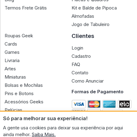
Termos Frete Grátis
Kit e Balde de Pipoca
Almofadas
Jogo de Tabuleiro
Clientes
Roupas Geek
Cards
Login
Games
Cadastro
Livraria
FAQ
Artes
Contato
Miniaturas
Como Anunciar
Bolsas e Mochilas
Formas de Pagamento
Pins e Botons
Acessórios Geeks
Pelúcias
Só para melhorar sua experiência!
Bonecas
A gente usa cookies para deixar sua experiência por aqui
ainda melhor.
Saiba Mais.