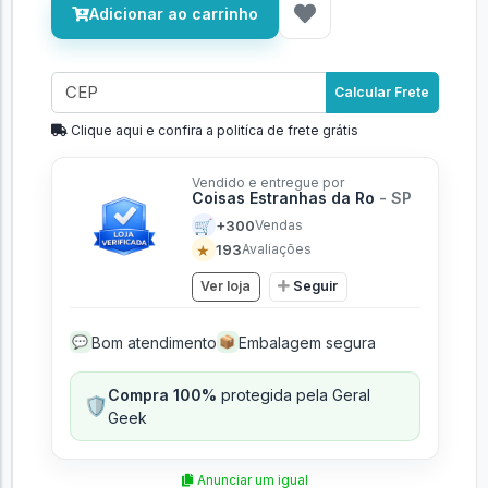
Adicionar ao carrinho
Calcular Frete
Clique aqui e confira a politíca de frete grátis
Vendido e entregue por
Coisas Estranhas da Ro
- SP
🛒
+300
Vendas
★
193
Avaliações
Ver loja
Seguir
Bom atendimento
Embalagem segura
💬
📦
Compra 100%
protegida pela Geral
🛡️
Geek
Anunciar um igual