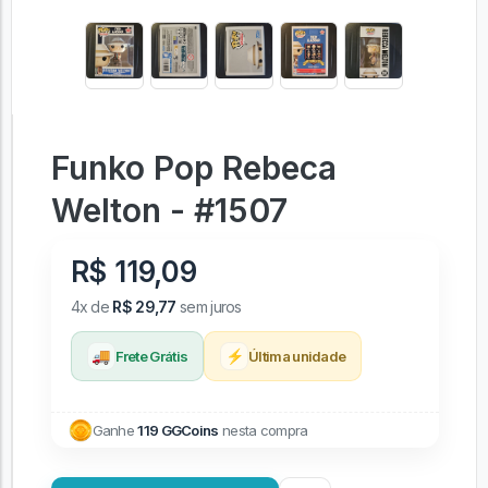
Funko Pop Rebeca
Welton - #1507
R$ 119,09
4x de
R$ 29,77
sem juros
🚚
⚡
Frete Grátis
Última unidade
Ganhe
119 GGCoins
nesta compra