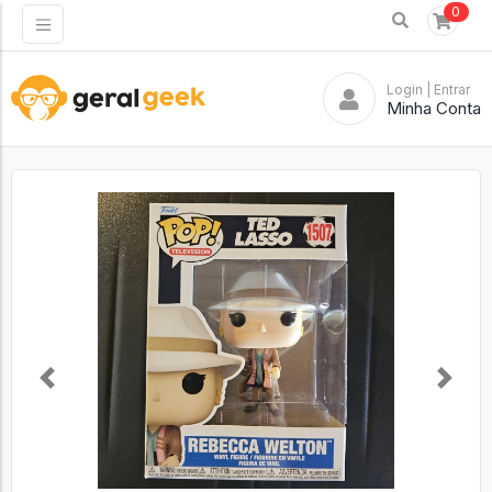
0
Login
| Entrar
Minha Conta
Previous
Next