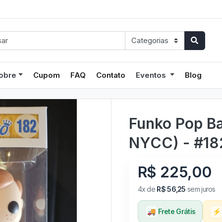
obre
Cupom
FAQ
Contato
Eventos
Blog
Funko Pop Ba
NYCC) - #18
R$ 225,00
4x de
R$ 56,25
sem juros
🚚
Frete Grátis
⚡