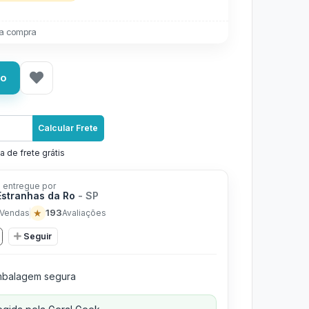
a compra
ho
Calcular Frete
a de frete grátis
 entregue por
Estranhas da Ro
- SP
★
193
Vendas
Avaliações
Seguir
balagem segura