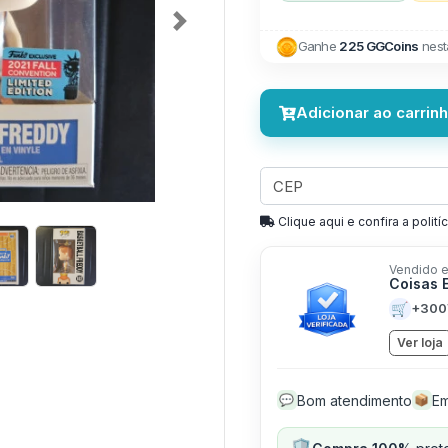
Next
Ganhe
225 GGCoins
nest
Adicionar ao carrin
Clique aqui e confira a politíc
Vendido e
Coisas 
🛒
+300
Ver loja
Bom atendimento
Em
💬
📦
🛡️