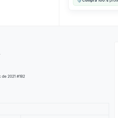
Compra 100%
prote
.
 de 2021 #182