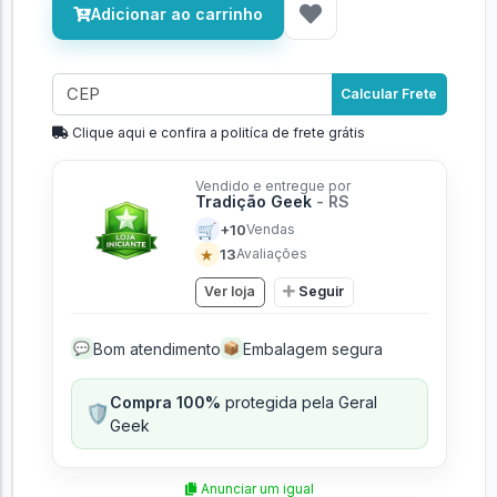
Adicionar ao carrinho
Calcular Frete
Clique aqui e confira a politíca de frete grátis
Vendido e entregue por
Tradição Geek
- RS
🛒
+10
Vendas
★
13
Avaliações
Ver loja
Seguir
Bom atendimento
Embalagem segura
💬
📦
Compra 100%
protegida pela Geral
🛡️
Geek
Anunciar um igual