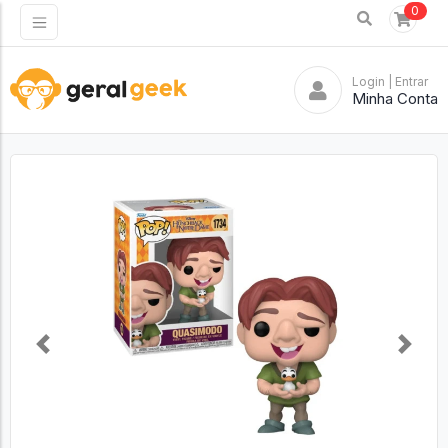
0
Login
| Entrar
Minha Conta
Previous
Next