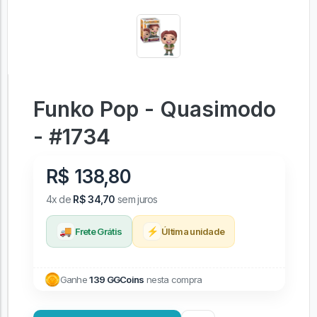
Funko Pop - Quasimodo
- #1734
R$ 138,80
4x de
R$ 34,70
sem juros
🚚
⚡
Frete Grátis
Última unidade
Ganhe
139 GGCoins
nesta compra