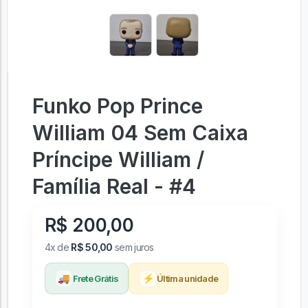
Funko Pop Prince
William 04 Sem Caixa
Príncipe William /
Família Real - #4
R$ 200,00
4x de
R$ 50,00
sem juros
🚚
⚡
Frete Grátis
Última unidade