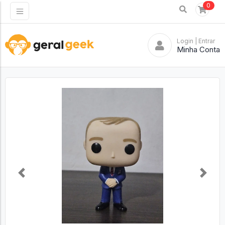
0
Login
| Entrar
Minha Conta
Previous
Next