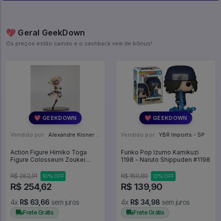
💖 Geral GeekDown
Os preços estão caindo e o cashback vem de bônus!
💖 GEEKDOWN
💖 GEEKDOWN
Vendido por:
Alexandre Kisner - PR
Vendido por:
YBR Imports - SP
Action Figure Himiko Toga
Funko Pop Izumo Kamikuzi
Figure Colosseum Zoukei
1198 - Naruto Shippuden #1198
Academy Banpresto - My Hero
Academia
R$ 282,91
R$ 160,80
10% OFF
13% OFF
R$ 254,62
R$ 139,90
4x
R$ 63,66
sem juros
4x
R$ 34,98
sem juros
Frete Grátis
Frete Grátis