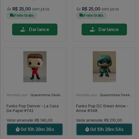
4x
R$ 25,00
sem juros
4x
R$ 25,00
sem juros
Frete Grátis
Frete Grátis
Dar lance
Dar lance
Vendido por:
Quarentena Geek Store - SP
Vendido por:
Quarentena Geek Store - SP
Funko Pop Denver - La Casa
Funko Pop DC Green Arrow -
De Papel #742
Arrow #348
Valor arremate: R$ 140,00
Valor arremate: R$ 210,00
0d 10h 28m 35s
0d 10h 28m 53s