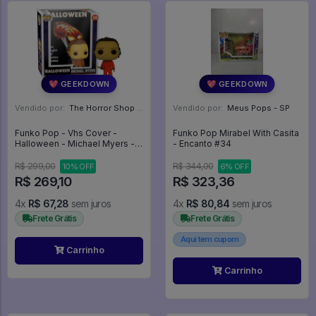
💖 GEEKDOWN
💖 GEEKDOWN
Vendido por:
The Horror Shop - Colecionáveis - MG
Vendido por:
Meus Pops - SP
Funko Pop - Vhs Cover -
Funko Pop Mirabel With Casita
Halloween - Michael Myers -
- Encanto #34
Halloween #14
R$ 299,00
R$ 344,00
10% OFF
6% OFF
R$ 269,10
R$ 323,36
4x
R$ 67,28
sem juros
4x
R$ 80,84
sem juros
Frete Grátis
Frete Grátis
Aqui tem cupom
Carrinho
Carrinho