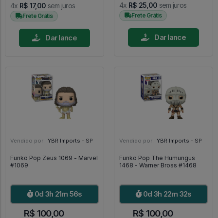
4x
R$ 25,00
sem juros
4x
R$ 17,00
sem juros
Frete Grátis
Frete Grátis
Dar lance
Dar lance
Vendido por:
YBR Imports - SP
Vendido por:
YBR Imports - SP
Funko Pop Zeus 1069 - Marvel
Funko Pop The Humungus
#1069
1468 - Warner Bross #1468
0d 3h 21m 55s
0d 3h 22m 31s
R$ 100,00
R$ 100,00