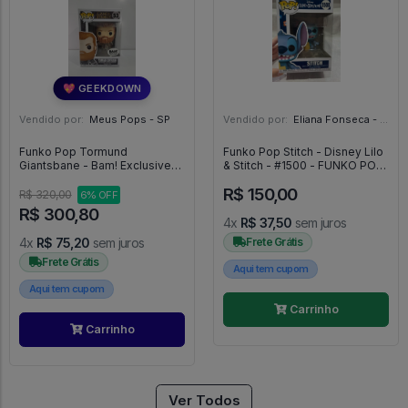
💖 GEEKDOWN
Vendido por:
Meus Pops - SP
Vendido por:
Eliana Fonseca - SP
Funko Pop Tormund
Funko Pop Stitch - Disney Lilo
Giantsbane - Bam! Exclusive
& Stitch - #1500 - FUNKO POP
(com Neve Na Cabeça) -
#1500
R$ 150,00
Game Of Thrones #53
R$ 320,00
6% OFF
R$ 300,80
4x
R$ 37,50
sem juros
4x
R$ 75,20
sem juros
Frete Grátis
Frete Grátis
Aqui tem cupom
Aqui tem cupom
Carrinho
Carrinho
Ver Todos