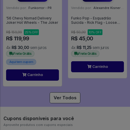
Vendido por:
Funkorror - PR
Vendido por:
Alexandre Kisner - PR
'56 Chevy Nomad Delivery
Funko Pop - Esquadrão
Joker Hot Wheels - The Joker
Suicida - Rick Flag - Loose
Sem Caixa - Suicide Squad
#99
R$ 159,99
R$ 50,00
25% OFF
10% OFF
R$ 119,99
R$ 45,00
4x
R$ 30,00
sem juros
4x
R$ 11,25
sem juros
Frete Grátis
Frete Grátis
Aqui tem cupom
Carrinho
Carrinho
Ver Todos
Cupons disponíveis para você
Aproveite produtos com cupons especiais