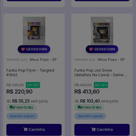
💖 GEEKDOWN
💖 GEEKDOWN
Vendido por:
Meus Pops - SP
Vendido por:
Meus Pops - SP
Funko Pop Flynn - Tangled
Funko Pop Jon Snow
#1642
(detalhes Na Caixa) - Game Of
Thrones #72
R$ 235,00
R$ 440,00
6% OFF
6% OFF
R$ 220,90
R$ 413,60
4x
R$ 55,23
sem juros
4x
R$ 103,40
sem juros
Frete Grátis
Frete Grátis
Aqui tem cupom
Aqui tem cupom
Carrinho
Carrinho