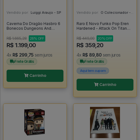
Vendido por:
Luiggi Araujo - SP
Vendido por:
O Colecionador - SP
Caverna Do Dragão Hasbro 6
Raro E Novo Funko Pop Eren
Bonecos Dungeons And
Hardened - Attack On Titan
Dragons Cartoon - Caverna Do
#1174
Dragão
R$ 1.665,28
R$ 449,00
28% OFF
20% OFF
R$ 1.199,00
R$ 359,20
4x
R$ 299,75
sem juros
4x
R$ 89,80
sem juros
Frete Grátis
Frete Grátis
Aqui tem cupom
Carrinho
Carrinho