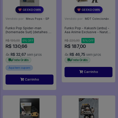
💖 GEEKDOWN
💖 GEEKDOWN
Vendido por:
Meus Pops - SP
Vendido por:
MDT Colecionáveis - DF
Funko Pop Spider-man
Funko Pop - Kakashi (anbu) -
(homemade Suit) (detalhes Na
Aaa Anime Exclusive - Naruto
Caixa) - SPIDER MAN #1527
Shippuden #994
R$ 139,00
R$ 220,00
6% OFF
15% OFF
R$ 130,66
R$ 187,00
4x
R$ 32,67
sem juros
4x
R$ 46,75
sem juros
Frete Grátis
Frete Grátis
Aqui tem cupom
Carrinho
Carrinho