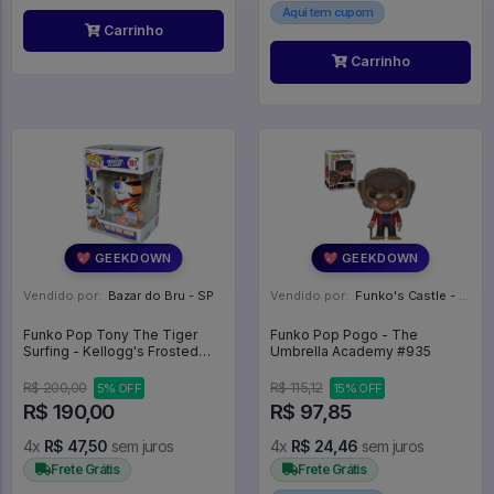
Aqui tem cupom
Carrinho
Carrinho
💖 GEEKDOWN
💖 GEEKDOWN
Vendido por:
Bazar do Bru - SP
Vendido por:
Funko's Castle - SP
Funko Pop Tony The Tiger
Funko Pop Pogo - The
Surfing - Kellogg's Frosted
Umbrella Academy #935
Flakes #191 - Kellogg's
Frosted Flakes #191
R$ 200,00
R$ 115,12
5% OFF
15% OFF
R$ 190,00
R$ 97,85
4x
R$ 47,50
sem juros
4x
R$ 24,46
sem juros
Frete Grátis
Frete Grátis