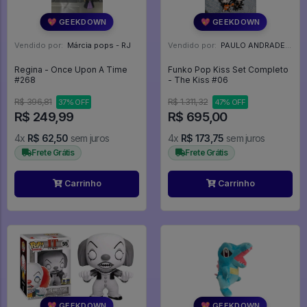
💖 GEEKDOWN
💖 GEEKDOWN
Vendido por:
Márcia pops - RJ
Vendido por:
PAULO ANDRADE - RJ
Regina - Once Upon A Time
Funko Pop Kiss Set Completo
#268
- The Kiss #06
R$ 396,81
R$ 1.311,32
37% OFF
47% OFF
R$ 249,99
R$ 695,00
4x
R$ 62,50
sem juros
4x
R$ 173,75
sem juros
Frete Grátis
Frete Grátis
Carrinho
Carrinho
💖 GEEKDOWN
💖 GEEKDOWN