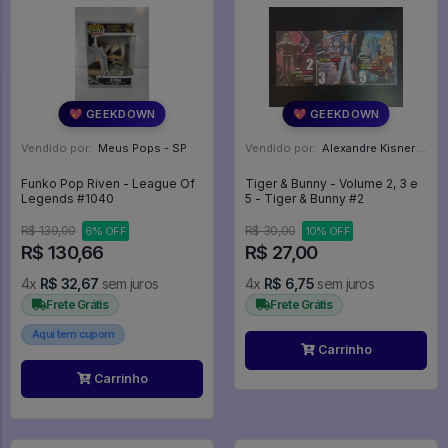
💖 GEEKDOWN
💖 GEEKDOWN
Vendido por:
Meus Pops - SP
Vendido por:
Alexandre Kisner - PR
Funko Pop Riven - League Of
Tiger & Bunny - Volume 2, 3 e
Legends #1040
5 - Tiger & Bunny #2
R$ 139,00
R$ 30,00
6% OFF
10% OFF
R$ 130,66
R$ 27,00
4x
R$ 32,67
sem juros
4x
R$ 6,75
sem juros
Frete Grátis
Frete Grátis
Aqui tem cupom
Carrinho
Carrinho