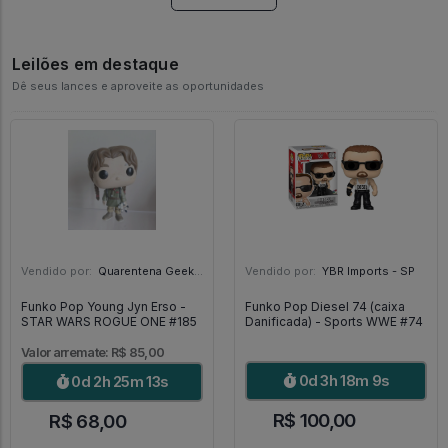
Leilões em destaque
Dê seus lances e aproveite as oportunidades
Vendido por:
Quarentena Geek Store - SP
Vendido por:
YBR Imports - SP
Funko Pop Young Jyn Erso -
Funko Pop Diesel 74 (caixa
STAR WARS ROGUE ONE #185
Danificada) - Sports WWE #74
Valor arremate: R$ 85,00
0d 3h 18m 8s
0d 2h 25m 12s
R$ 100,00
R$ 68,00