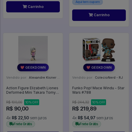
Aqui tem cupom
Carrinho
Carrinho
💖 GEEKDOWN
💖 GEEKDOWN
Vendido por:
Alexandre Kisner - PR
Vendido por:
ColecioNerd - RJ
Action Figure Elizabeth Liones
Funko Pop! Mace Windu - Star
Deformed Mini Takara Tomy
Wars #788
A.R.T.S - Nanatsu No Taizai
R$ 100,00
R$ 244,32
10% OFF
10% OFF
R$ 90,00
R$ 219,89
4x
R$ 22,50
sem juros
4x
R$ 54,97
sem juros
Frete Grátis
Frete Grátis