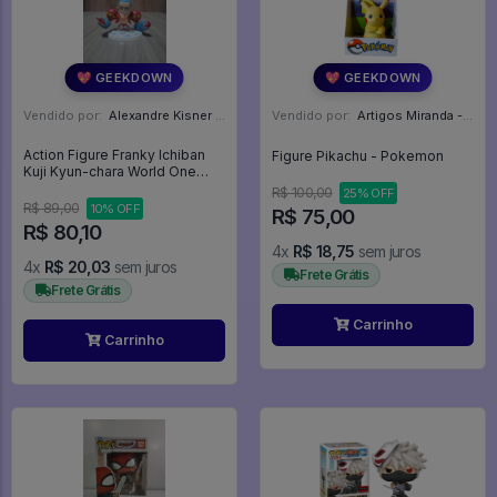
💖 GEEKDOWN
💖 GEEKDOWN
Vendido por:
Alexandre Kisner - PR
Vendido por:
Artigos Miranda - RJ
Action Figure Franky Ichiban
Figure Pikachu - Pokemon
Kuji Kyun-chara World One
Piece Kaizokuki No Shita Ni
R$ 100,00
25% OFF
Banpresto 7cm Pvc - One
R$ 89,00
10% OFF
R$ 75,00
Piece
R$ 80,10
4x
R$ 18,75
sem juros
4x
R$ 20,03
sem juros
Frete Grátis
Frete Grátis
Carrinho
Carrinho