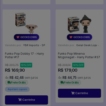
💖 GEEKDOWN
💖 GEEKDOWN
Vendido por:
YBR Imports - SP
Vendido por:
Geral Geek Loja - SP
Funko Pop Dobby 17 - Harry
Funko Pop Minerva
Potter #17
Mcgonagall - Harry Potter #37
R$ 209,75
R$ 208,14
19% OFF
14% OFF
R$ 169,90
R$ 179,00
4x
R$ 42,48
sem juros
4x
R$ 44,75
sem juros
Frete Grátis
Frete Grátis
Aqui tem cupom
Carrinho
Carrinho