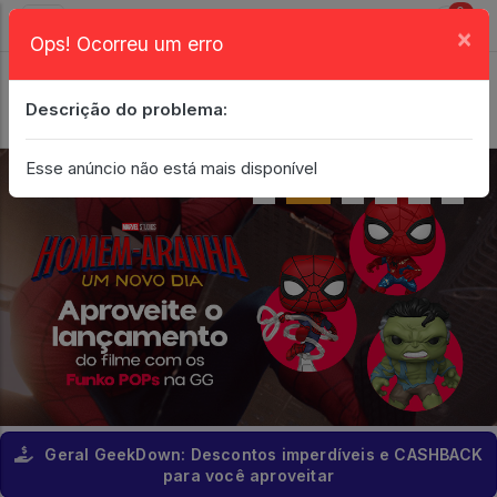
0
×
Ops! Ocorreu um erro
Login
| Entrar
Descrição do problema:
Minha Conta
Esse anúncio não está mais disponível
Geral GeekDown: Descontos imperdíveis e CASHBACK
para você aproveitar