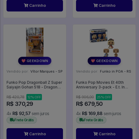
Carrinho
Carrinho
💖 GEEKDOWN
💖 GEEKDOWN
Vendido por:
Vítor Marques - SP
Vendido por:
Funko in POA - RS
Funko Pop Dragonball Z Super
Funko Pop Movies Et 40th
Saiyajin Gohan 518 - Dragon
Anniversary 3-pack - E.t. In
Ball #518
Disguise / E.t. In Robe / E.t.
With Flowers (65051)
R$ 420,78
R$ 906,00
12% OFF
25% OFF
Extraterrestre - Movies #65051
R$ 370,29
R$ 679,50
4x
R$ 92,57
sem juros
4x
R$ 169,88
sem juros
Frete Grátis
Frete Grátis
Carrinho
Carrinho