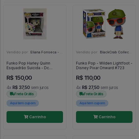
Vendido por:
Eliana Fonseca - SP
Vendido por:
BlackCrab Collection - DF
Funko Pop Harley Quinn
Funko Pop - Wilden Lightfoot -
Esquadrão Suicida - Dc
Disney Pixar Onward #723
Suicide Squad - #536 -
R$ 150,00
R$ 110,00
FUNKO POP #536
4x
R$ 37,50
sem juros
4x
R$ 27,50
sem juros
Frete Grátis
Frete Grátis
Aqui tem cupom
Aqui tem cupom
Carrinho
Carrinho