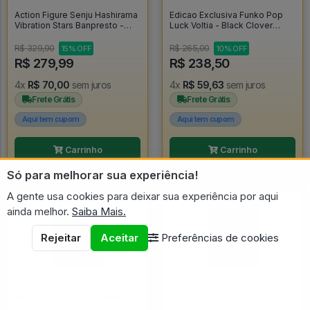
Action Figure Senju Hashirama
Edicao Exclusiva Funko Pop
Vibration Stars Banpresto -
Luck Voltia - Black Clover
Naruto - Naruto Shippuden
#1102
R$ 329,90
R$ 265,00
15% OFF
10% OFF
R$ 279,99
R$ 238,50
4x
R$ 70,00
sem juros
4x
R$ 59,63
sem juros
Frete Grátis
Frete Grátis
Aqui tem cupom
Aqui tem cupom
Carrinho
Carrinho
Só para melhorar sua experiência!
A gente usa cookies para deixar sua experiência por aqui
ainda melhor.
Saiba Mais.
Rejeitar
Aceitar
Preferências de cookies
Vendido por:
O Colecionador - SP
Vendido por:
PopStore Colecionáveis - MG