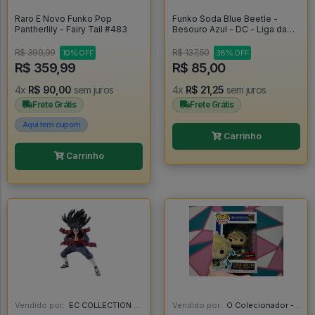
Raro E Novo Funko Pop
Funko Soda Blue Beetle -
Pantherlily - Fairy Tail #483
Besouro Azul - DC - Liga da
Justiça - Blue Beetle
R$ 399,99
R$ 137,50
10% OFF
38% OFF
R$ 359,99
R$ 85,00
4x
R$ 90,00
sem juros
4x
R$ 21,25
sem juros
Frete Grátis
Frete Grátis
Aqui tem cupom
Carrinho
Carrinho
Vendido por:
EC COLLECTION - SP
Vendido por:
O Colecionador - SP