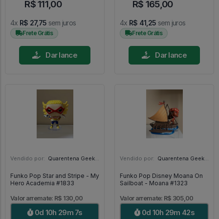
R$ 111,00
R$ 165,00
4x
R$ 27,75
sem juros
4x
R$ 41,25
sem juros
Frete Grátis
Frete Grátis
Dar lance
Dar lance
Vendido por:
Quarentena Geek Store - SP
Vendido por:
Quarentena Geek Store - SP
Funko Pop Star and Stripe - My
Funko Pop Disney Moana On
Hero Academia #1833
Sailboat - Moana #1323
Valor arremate: R$ 130,00
Valor arremate: R$ 305,00
0d 10h 29m 6s
0d 10h 29m 41s