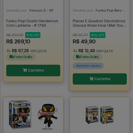
Vendido por:
Vinicius S - SP
Vendido por:
Funko Pop Raro - SP
Funko Pop! Dustin Henderson
Placas E Quadros Decorativos
Com Lanterna - # 1796
Gravura Xmen How I Met Your
Stranger Things T5 - Stranger
Mother - Xmen
Things #1
R$ 299,00
R$ 90,73
10% OFF
45% OFF
R$ 269,10
R$ 49,90
4x
R$ 67,28
sem juros
4x
R$ 12,48
sem juros
Frete Grátis
Frete Grátis
Aqui tem cupom
Carrinho
Carrinho