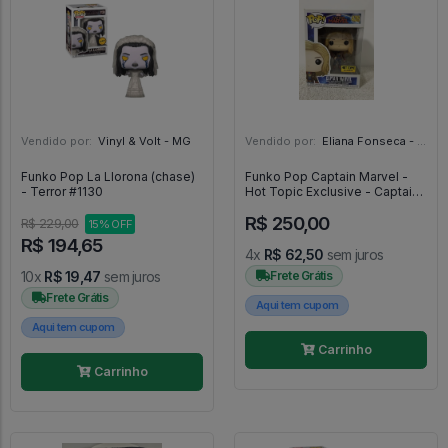
Vendido por:
Vinyl & Volt - MG
Vendido por:
Eliana Fonseca - SP
Funko Pop La Llorona (chase)
Funko Pop Captain Marvel -
- Terror #1130
Hot Topic Exclusive - Captain
Marvel - #435 - FUNKO POP
R$ 250,00
#435
R$ 229,00
15% OFF
R$ 194,65
4x
R$ 62,50
sem juros
10x
R$ 19,47
sem juros
Frete Grátis
Frete Grátis
Aqui tem cupom
Aqui tem cupom
Carrinho
Carrinho