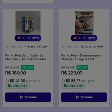
💖 GEEKDOWN
💖 GEEKDOWN
Vendido por:
Alexandre Kisner - PR
Vendido por:
Embaixador Geek - SP
Funko Pop Darth Vader Sem
Funko Pop - Demogorgon -
Máscara - Unmasked Vader -
Stranger Things #1831
Star Wars #43
R$ 200,00
R$ 234,81
10% OFF
5% OFF
R$ 180,00
R$ 223,07
4x
R$ 45,00
sem juros
4x
R$ 55,77
sem juros
Frete Grátis
Frete Grátis
Carrinho
Carrinho