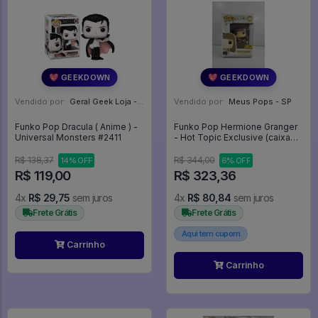
💖 GEEKDOWN
💖 GEEKDOWN
Vendido por:
Geral Geek Loja - SP
Vendido por:
Meus Pops - SP
Funko Pop Dracula ( Anime ) -
Funko Pop Hermione Granger
Universal Monsters #2411
- Hot Topic Exclusive (caixa
Danificada) - Harry Potter #80
R$ 138,37
R$ 344,00
14% OFF
6% OFF
R$ 119,00
R$ 323,36
4x
R$ 29,75
sem juros
4x
R$ 80,84
sem juros
Frete Grátis
Frete Grátis
Aqui tem cupom
Carrinho
Carrinho