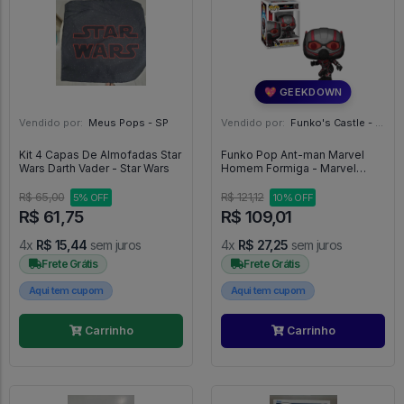
💖 GEEKDOWN
Vendido por:
Meus Pops - SP
Vendido por:
Funko's Castle - SP
Kit 4 Capas De Almofadas Star
Funko Pop Ant-man Marvel
Wars Darth Vader - Star Wars
Homem Formiga - Marvel
#1137
R$ 65,00
R$ 121,12
5% OFF
10% OFF
R$ 61,75
R$ 109,01
4x
R$ 15,44
sem juros
4x
R$ 27,25
sem juros
Frete Grátis
Frete Grátis
Aqui tem cupom
Aqui tem cupom
Carrinho
Carrinho