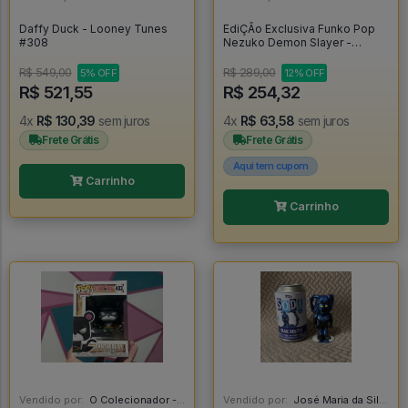
Daffy Duck - Looney Tunes
EdiÇÃo Exclusiva Funko Pop
#308
Nezuko Demon Slayer -
Demon Slayer #1264
R$ 549,00
R$ 289,00
5% OFF
12% OFF
R$ 521,55
R$ 254,32
4x
R$ 130,39
sem juros
4x
R$ 63,58
sem juros
Frete Grátis
Frete Grátis
Aqui tem cupom
Carrinho
Carrinho
Vendido por:
O Colecionador - SP
Vendido por:
José Maria da Silva Junior - AL