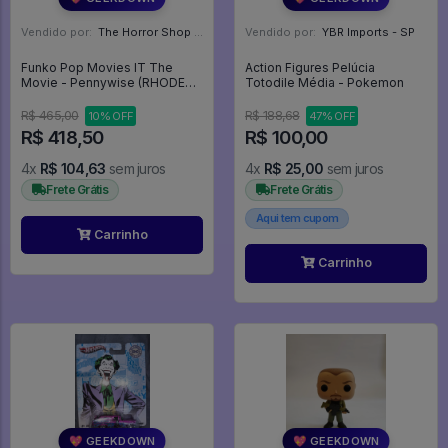
Vendido por:
The Horror Shop - Colecionáveis - MG
Vendido por:
YBR Imports - SP
Funko Pop Movies IT The
Action Figures Pelúcia
Movie - Pennywise (RHODE
Totodile Média - Pokemon
ISLAND COMIC CON 2O18) - It
The Movie #55
R$ 465,00
R$ 188,68
10% OFF
47% OFF
R$ 418,50
R$ 100,00
4x
R$ 104,63
sem juros
4x
R$ 25,00
sem juros
Frete Grátis
Frete Grátis
Aqui tem cupom
Carrinho
Carrinho
💖 GEEKDOWN
💖 GEEKDOWN