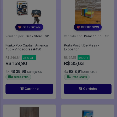
💖 GEEKDOWN
💖 GEEKDOWN
Vendido por:
Geek Store - SP
Vendido por:
Bazar do Bru - SP
Funko Pop Captain America
Porta Post It De Mesa -
450 - Vingadores #450
Expositor
R$ 249,84
R$ 37,51
36% OFF
5% OFF
R$ 159,90
R$ 35,63
4x
R$ 39,98
sem juros
4x
R$ 8,91
sem juros
Frete Grátis
Frete Grátis
Carrinho
Carrinho