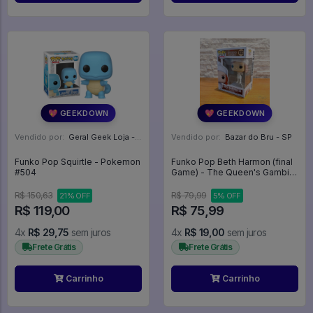
💖 GEEKDOWN
💖 GEEKDOWN
Vendido por:
Geral Geek Loja - SP
Vendido por:
Bazar do Bru - SP
Funko Pop Squirtle - Pokemon
Funko Pop Beth Harmon (final
#504
Game) - The Queen's Gambit
#1123 - The Queen's Gambit
#1123
R$ 150,63
R$ 79,99
21% OFF
5% OFF
R$ 119,00
R$ 75,99
4x
R$ 29,75
sem juros
4x
R$ 19,00
sem juros
Frete Grátis
Frete Grátis
Carrinho
Carrinho