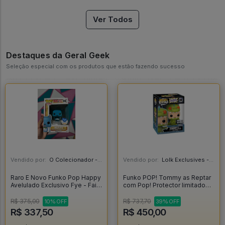
Ver Todos
Destaques da Geral Geek
Seleção especial com os produtos que estão fazendo sucesso
Vendido por:
O Colecionador - SP
Vendido por:
Lolk Exclusives - SP
Raro E Novo Funko Pop Happy
Funko POP! Tommy as Reptar
Avelulado Exclusivo Fye - Fairy
com Pop! Protector limitado
Tail #69
3500 peças - Rugrats #1886
R$ 375,00
R$ 737,70
10% OFF
39% OFF
R$ 337,50
R$ 450,00