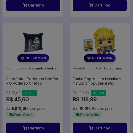
Carrinho
Carrinho
💖 GEEKDOWN
💖 GEEKDOWN
Vendido por:
Caramelo Geek - DF
Vendido por:
MDT Colecionáveis - DF
Almofada - Poderoso Chefão
Funko Pop Minato Namikaze -
- O Poderso Chefão
Naruto Shippuden #935
R$ 51,82
R$ 139,99
12% OFF
15% OFF
R$ 45,60
R$ 118,99
4x
R$ 11,40
sem juros
4x
R$ 29,75
sem juros
Frete Grátis
Frete Grátis
Carrinho
Carrinho