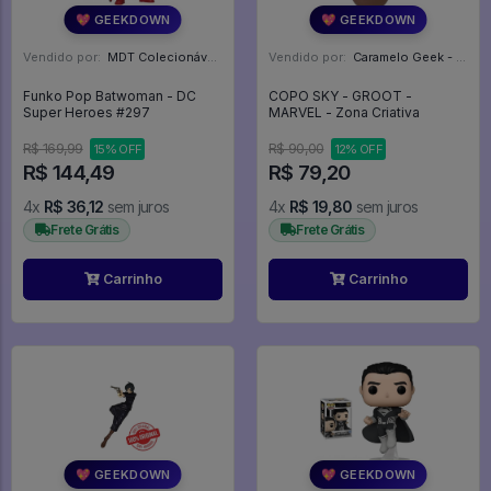
💖 GEEKDOWN
💖 GEEKDOWN
Vendido por:
MDT Colecionáveis - DF
Vendido por:
Caramelo Geek - DF
Funko Pop Batwoman - DC
COPO SKY - GROOT -
Super Heroes #297
MARVEL - Zona Criativa
R$ 169,99
R$ 90,00
15% OFF
12% OFF
R$ 144,49
R$ 79,20
4x
R$ 36,12
sem juros
4x
R$ 19,80
sem juros
Frete Grátis
Frete Grátis
Carrinho
Carrinho
💖 GEEKDOWN
💖 GEEKDOWN