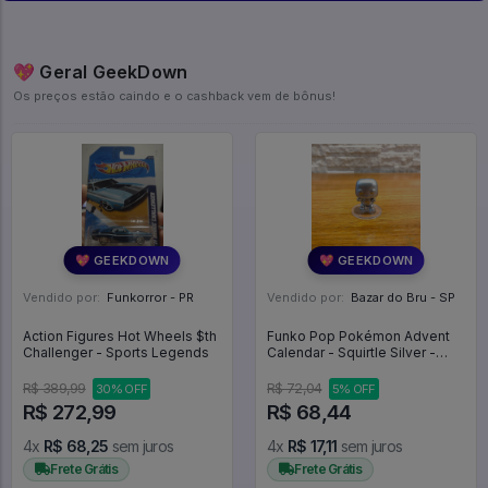
💖 Geral GeekDown
Os preços estão caindo e o cashback vem de bônus!
💖 GEEKDOWN
💖 GEEKDOWN
Vendido por:
Funkorror - PR
Vendido por:
Bazar do Bru - SP
Action Figures Hot Wheels $th
Funko Pop Pokémon Advent
Challenger - Sports Legends
Calendar - Squirtle Silver -
Pokemon #01
R$ 389,99
R$ 72,04
30% OFF
5% OFF
R$ 272,99
R$ 68,44
4x
R$ 68,25
sem juros
4x
R$ 17,11
sem juros
Frete Grátis
Frete Grátis