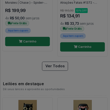
Morales ( Chase ) - Spider-
Atrações Fatais #1372 -
Man Miles Morales #765
Exclusivo Marvel Collector
R$ 199,99
Corps - Marvel Collector
R$ 149,90
10% OFF
Corps #1372
R$ 134,91
4x
R$ 50,00
sem juros
Frete Grátis
4x
R$ 33,73
sem juros
Frete Grátis
Aqui tem cupom
Aqui tem cupom
Carrinho
Carrinho
Ver Todos
Leilões em destaque
Dê seus lances e aproveite as oportunidades