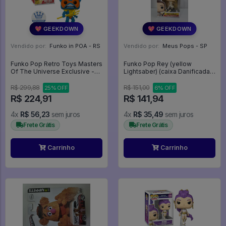
💖 GEEKDOWN
💖 GEEKDOWN
Vendido por:
Funko in POA - RS
Vendido por:
Meus Pops - SP
Funko Pop Retro Toys Masters
Funko Pop Rey (yellow
Of The Universe Exclusive -
Lightsaber) (caixa Danificada)
Mer-man 91 - Retro Toys #91
- Star Wars #432
R$ 299,88
R$ 151,00
25% OFF
6% OFF
R$ 224,91
R$ 141,94
4x
R$ 56,23
sem juros
4x
R$ 35,49
sem juros
Frete Grátis
Frete Grátis
Carrinho
Carrinho