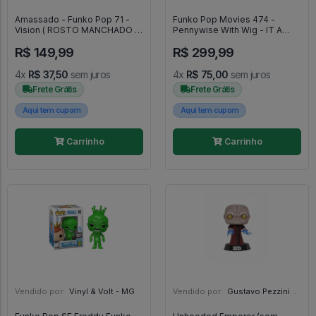
Amassado - Funko Pop 71 -
Funko Pop Movies 474 -
Vision ( ROSTO MANCHADO )
Pennywise With Wig - IT A
- Veja Descrição - Marvel #71
Coisa #474
R$ 149,99
R$ 299,99
4x
R$ 37,50
sem juros
4x
R$ 75,00
sem juros
Frete Grátis
Frete Grátis
Aqui tem cupom
Aqui tem cupom
Carrinho
Carrinho
Vendido por:
Vinyl & Volt - MG
Vendido por:
Gustavo Pezzini - MG