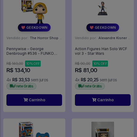
💖 GEEKDOWN
💖 GEEKDOWN
Vendido por:
The Horror Shop - Colecionáveis - MG
Vendido por:
Alexandre Kisner - PR
Pennywise - George
Action Figures Han Solo WCF
Denbrough #536 - FUNKO
vol 3 - Star Wars
POP #536
R$ 149,00
R$ 90,00
10% OFF
10% OFF
R$ 134,10
R$ 81,00
4x
R$ 33,53
sem juros
4x
R$ 20,25
sem juros
Frete Grátis
Frete Grátis
Carrinho
Carrinho