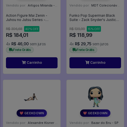
Vendido por:
Artigos Miranda - RJ
Vendido por:
MDT Colecionáveis - DF
Action Figure Mai Zenin -
Funko Pop Superman Black
Juhou no Jutsu Series -
Suite - Zack Snyder's Justice
Jujutsu Kaisen
League #1123
R$ 306,68
R$ 139,99
40% OFF
15% OFF
R$ 184,01
R$ 118,99
4x
R$ 46,00
sem juros
4x
R$ 29,75
sem juros
Frete Grátis
Frete Grátis
Carrinho
Carrinho
💖 GEEKDOWN
💖 GEEKDOWN
Vendido por:
Alexandre Kisner - PR
Vendido por:
Bazar do Bru - SP