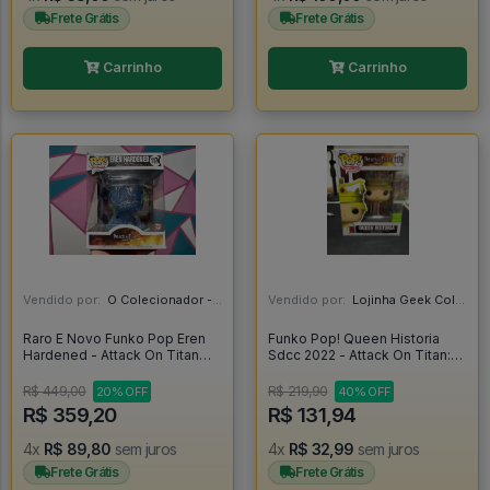
Frete Grátis
Frete Grátis
Carrinho
Carrinho
Vendido por:
O Colecionador - SP
Vendido por:
Lojinha Geek Colecionáveis - DF
Raro E Novo Funko Pop Eren
Funko Pop! Queen Historia
Hardened - Attack On Titan
Sdcc 2022 - Attack On Titan:
#1174
Shigeki No Kyojin #1170
R$ 449,00
R$ 219,90
20% OFF
40% OFF
R$ 359,20
R$ 131,94
4x
R$ 89,80
sem juros
4x
R$ 32,99
sem juros
Frete Grátis
Frete Grátis