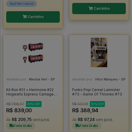
Aqui tem cupom
Carrinho
Carrinho
Vendido por:
Mestra Veri - SP
Vendido por:
Vítor Marques - SP
Kit Ron #21 + Hermione #22
Funko Pop Cersei Lannister
Hogwarts Express Carriage
#73 - Game Of Thrones #73
(loose - Sem Caixa) - Harry
Potter #21
R$ 1.198,57
R$ 432,16
30% OFF
10% OFF
R$ 839,00
R$ 388,94
4x
R$ 209,75
sem juros
4x
R$ 97,24
sem juros
Frete Grátis
Frete Grátis