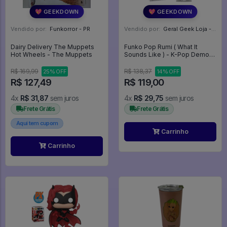
💖 GEEKDOWN
💖 GEEKDOWN
Vendido por:
Funkorror - PR
Vendido por:
Geral Geek Loja - SP
Dairy Delivery The Muppets
Funko Pop Rumi ( What It
Hot Wheels - The Muppets
Sounds Like ) - K-Pop Demon
Hunters #2430
R$ 169,99
R$ 138,37
25% OFF
14% OFF
R$ 127,49
R$ 119,00
4x
R$ 31,87
sem juros
4x
R$ 29,75
sem juros
Frete Grátis
Frete Grátis
Aqui tem cupom
Carrinho
Carrinho