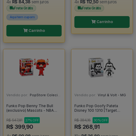
4x
R$ 84,38
sem juros
4x
R$ 112,50
sem juros
Frete Grátis
Frete Grátis
Aqui tem cupom
Carrinho
Carrinho
Vendido por:
PopStore Colecionáveis - MG
Vendido por:
Vinyl & Volt - MG
Funko Pop Benny The Bull
Funko Pop Goofy Pateta
(exclusivo) Mascots - NBA
Disney 100 1310 [Target
Chicago Bulls #03
Exclusive] - Disney #1310
R$ 547,81
R$ 384,16
27% OFF
30% OFF
R$ 399,90
R$ 268,91