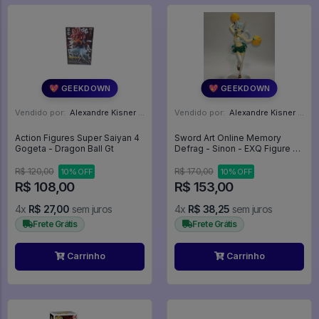
💖 GEEKDOWN
💖 GEEKDOWN
Vendido por:
Alexandre Kisner - PR
Vendido por:
Alexandre Kisner - PR
Action Figures Super Saiyan 4
Sword Art Online Memory
Gogeta - Dragon Ball Gt
Defrag - Sinon - EXQ Figure -
Hooray Love Cheers
(Banpresto) - Sword Art Online
R$ 120,00
R$ 170,00
10% OFF
10% OFF
R$ 108,00
R$ 153,00
4x
R$ 27,00
sem juros
4x
R$ 38,25
sem juros
Frete Grátis
Frete Grátis
Carrinho
Carrinho