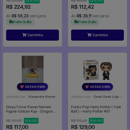
R$ 299,89
R$ 149,89
25% OFF
25% OFF
R$ 224,92
R$ 112,42
4x
R$ 56,23
sem juros
4x
R$ 28,11
sem juros
Frete Grátis
Frete Grátis
Carrinho
Carrinho
💖 GEEKDOWN
💖 GEEKDOWN
Vendido por:
Alexandre Kisner - PR
Vendido por:
Geral Geek Loja - SP
Ginyu Force Planet Namek
Funko Pop Harry Potter ( Yule
Figure Ichiban Kuji - Dragon
Ball ) - Harry Potter #91
Ball Z
R$ 130,00
R$ 159,26
10% OFF
19% OFF
R$ 117,00
R$ 129,00