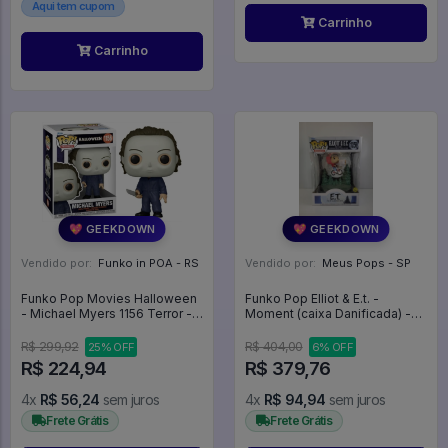
Aqui tem cupom
Carrinho
Carrinho
💖 GEEKDOWN
💖 GEEKDOWN
Vendido por:
Funko in POA - RS
Vendido por:
Meus Pops - SP
Funko Pop Movies Halloween
Funko Pop Elliot & E.t. -
- Michael Myers 1156 Terror -
Moment (caixa Danificada) -
Movies #1156
E.T. The Extra-Terrestrial
#1259
R$ 299,92
R$ 404,00
25% OFF
6% OFF
R$ 224,94
R$ 379,76
4x
R$ 56,24
sem juros
4x
R$ 94,94
sem juros
Frete Grátis
Frete Grátis