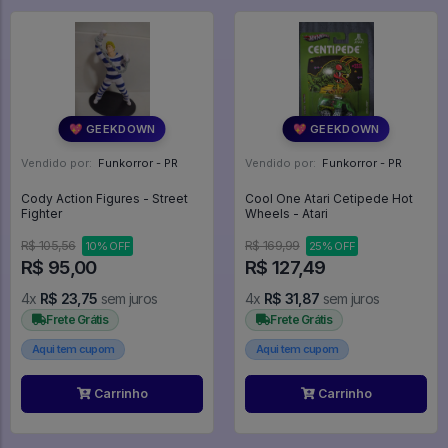
💖 GEEKDOWN
💖 GEEKDOWN
Vendido por:
Funkorror - PR
Vendido por:
Funkorror - PR
Cody Action Figures - Street
Cool One Atari Cetipede Hot
Fighter
Wheels - Atari
R$ 105,56
R$ 169,99
10% OFF
25% OFF
R$ 95,00
R$ 127,49
4x
R$ 23,75
sem juros
4x
R$ 31,87
sem juros
Frete Grátis
Frete Grátis
Aqui tem cupom
Aqui tem cupom
Carrinho
Carrinho