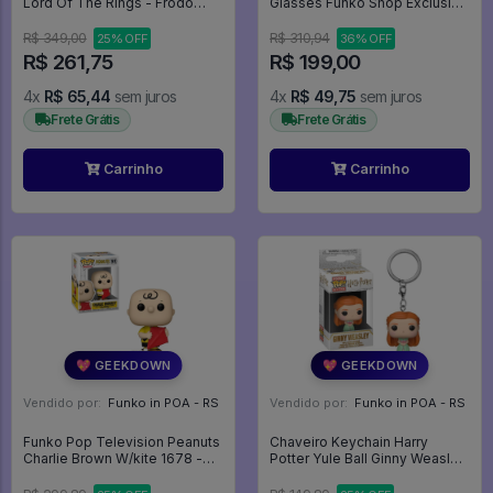
Lord Of The Rings - Frodo
Glasses Funko Shop Exclusive
Baggins (glows In The Dark)
- Terrifier #1593
1832 - Movies #1832
R$ 349,00
R$ 310,94
25% OFF
36% OFF
R$ 261,75
R$ 199,00
4x
R$ 65,44
sem juros
4x
R$ 49,75
sem juros
Frete Grátis
Frete Grátis
Carrinho
Carrinho
💖 GEEKDOWN
💖 GEEKDOWN
Vendido por:
Funko in POA - RS
Vendido por:
Funko in POA - RS
Funko Pop Television Peanuts
Chaveiro Keychain Harry
Charlie Brown W/kite 1678 -
Potter Yule Ball Ginny Weasley
Television #1678
42258 Gina - Harry Potter