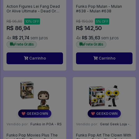
Action Figures Lei Fang Dead
Funko Pop Mulan - Mulan
Or Alive Ultimate - Dead Or
#638 - Mulan #638
Alive
R$ 96,60
R$ 150,00
10% OFF
5% OFF
R$ 86,94
R$ 142,50
4x
R$ 21,74
sem juros
4x
R$ 35,63
sem juros
Frete Grátis
Frete Grátis
Carrinho
Carrinho
💖 GEEKDOWN
💖 GEEKDOWN
Vendido por:
Funko in POA - RS
Vendido por:
Geral Geek Loja - SP
Funko Pop Movies Plus The
Funko Pop Art The Clown With