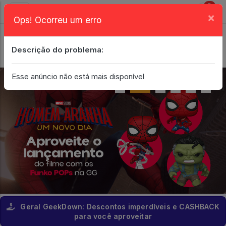
0
×
Ops! Ocorreu um erro
Login
| Entrar
Descrição do problema:
Minha Conta
Esse anúncio não está mais disponível
Geral GeekDown: Descontos imperdíveis e CASHBACK
para você aproveitar