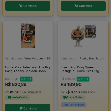
Carrinho
Carrinho
Vendido por:
Vítor Marques - SP
Vendido por:
Funko Pop Raro - SP
Funko Pop! Television The Big
Funko Pop Drag Queen
Bang Theory Sheldon Cooper
Shangela - RuPauls's Drag
As The Flash 833 Exclusivo -
Race #7
The Big Bang Theory #833
R$ 932,15
R$ 395,63
12% OFF
52% OFF
R$ 820,29
R$ 189,90
4x
R$ 205,07
sem juros
4x
R$ 47,48
sem juros
Frete Grátis
Frete Grátis
Aqui tem cupom
Carrinho