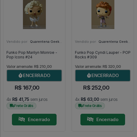
Vendido por:
Quarentena Geek Store - SP
Vendido por:
Quarentena Geek Store - SP
Funko Pop Marilyn Monroe -
Funko Pop Cyndi Lauper - POP
Pop Icons #24
Rocks #309
Valor arremate: R$ 210,00
Valor arremate: R$ 320,00
ENCERRADO
ENCERRADO
R$ 167,00
R$ 252,00
4x
R$ 41,75
sem juros
4x
R$ 63,00
sem juros
Frete Grátis
Frete Grátis
Encerrado
Encerrado