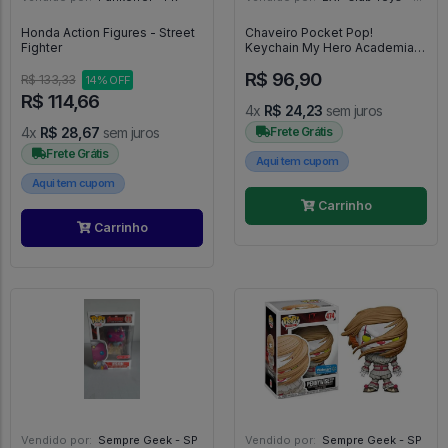
Honda Action Figures - Street
Chaveiro Pocket Pop!
Fighter
Keychain My Hero Academia
Shoto Todoroki Gitd - Pop
R$ 96,90
Pocket
R$ 133,33
14% OFF
R$ 114,66
4x
R$ 24,23
sem juros
4x
R$ 28,67
sem juros
Frete Grátis
Frete Grátis
Aqui tem cupom
Aqui tem cupom
Carrinho
Carrinho
Vendido por:
Sempre Geek - SP
Vendido por:
Sempre Geek - SP