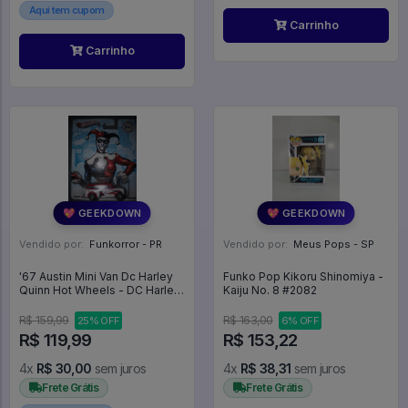
Aqui tem cupom
Carrinho
Carrinho
💖 GEEKDOWN
💖 GEEKDOWN
Vendido por:
Funkorror - PR
Vendido por:
Meus Pops - SP
'67 Austin Mini Van Dc Harley
Funko Pop Kikoru Shinomiya -
Quinn Hot Wheels - DC Harley
Kaiju No. 8 #2082
Quinn
R$ 159,99
R$ 163,00
25% OFF
6% OFF
R$ 119,99
R$ 153,22
4x
R$ 30,00
sem juros
4x
R$ 38,31
sem juros
Frete Grátis
Frete Grátis