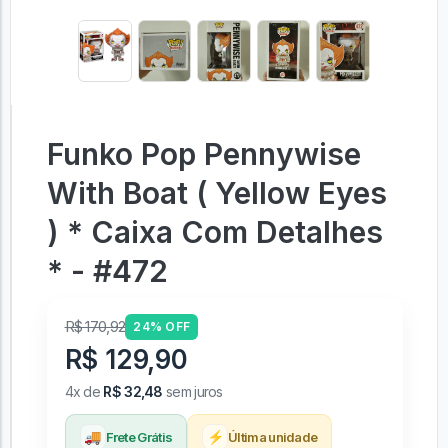
Funko Pop Pennywise
With Boat ( Yellow Eyes
) * Caixa Com Detalhes
* - #472
R$ 170,92
24% OFF
R$ 129,90
4x de
R$ 32,48
sem juros
🚚
⚡
Frete Grátis
Última unidade