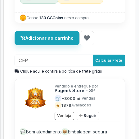
Ganhe
130 GGCoins
nesta compra
Adicionar ao carrinho
Calcular Frete
Clique aqui e confira a politíca de frete grátis
Vendido e entregue por
Pugeek Store
- SP
🛒
+3000mil
Vendas
★
1878
Avaliações
Ver loja
Seguir
Bom atendimento
Embalagem segura
💬
📦