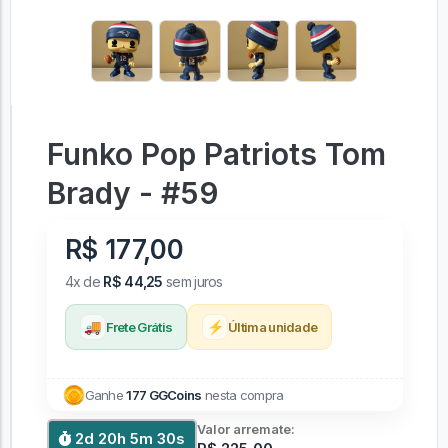
Funko Pop Patriots Tom
Brady - #59
R$ 177,00
4x de
R$ 44,25
sem juros
🚚
⚡
Frete Grátis
Última unidade
Ganhe
177 GGCoins
nesta compra
Valor arremate:
2d 20h 5m 30s