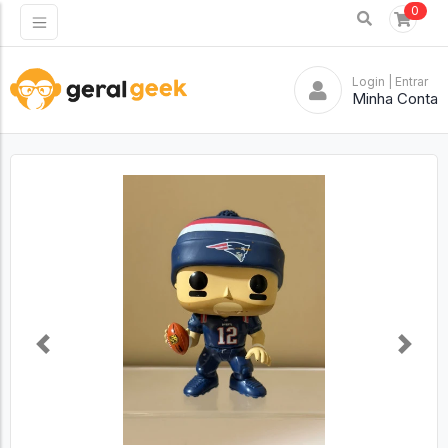
0
Login
| Entrar
Minha Conta
Previous
Next