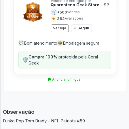
Vendido e entregue por
Quarentena Geek Store
- SP
🛒
+500
Vendas
★
282
Avaliações
Ver loja
Seguir
Bom atendimento
Embalagem segura
💬
📦
Compra 100%
protegida pela Geral
🛡️
Geek
Anunciar um igual
Observação
Funko Pop Tom Brady - NFL Patriots #59