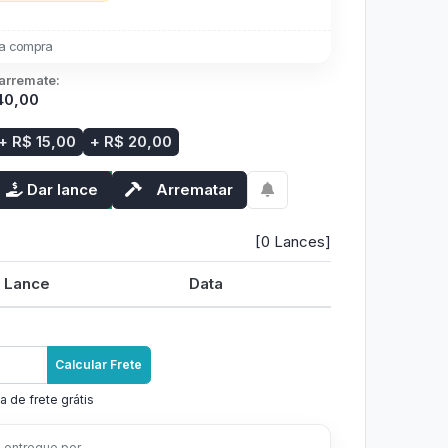
a compra
 arremate:
40,00
+ R$ 15,00
+ R$ 20,00
Dar lance
Arrematar
[0 Lances]
Lance
Data
Calcular Frete
a de frete grátis
 entregue por