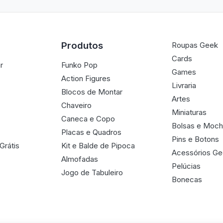
Produtos
Roupas Geek
Cards
r
Funko Pop
Games
Action Figures
Livraria
Blocos de Montar
Artes
Chaveiro
Miniaturas
Caneca e Copo
Bolsas e Moch
Placas e Quadros
Pins e Botons
Grátis
Kit e Balde de Pipoca
Acessórios G
Almofadas
Pelúcias
Jogo de Tabuleiro
Bonecas