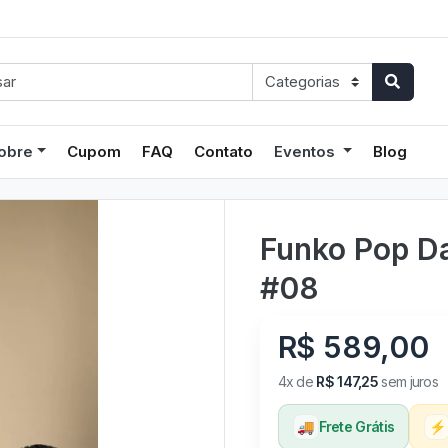
obre
Cupom
FAQ
Contato
Eventos
Blog
Funko Pop Da
#08
R$ 589,00
4x de
R$ 147,25
sem juros
🚚
Frete Grátis
⚡