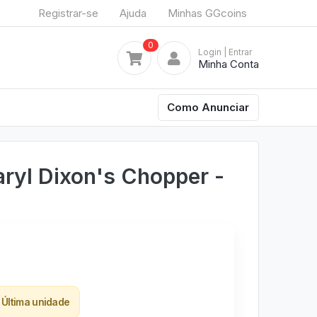
Registrar-se
Ajuda
Minhas GGcoins
0
Login
| Entrar
Minha Conta
Como Anunciar
ryl Dixon's Chopper -
Última unidade