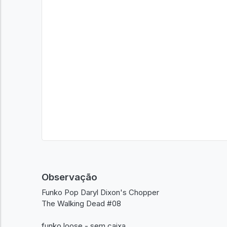
Observação
Funko Pop Daryl Dixon's Chopper
The Walking Dead #08
funko loose - sem caixa