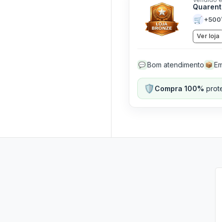
Quarent
🛒
+500
Ver loja
Bom atendimento
Em
💬
📦
🛡️
Compra 100%
prote