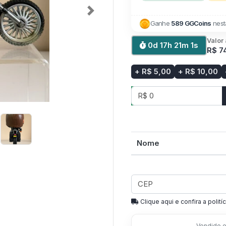
Next
Ganhe
589 GGCoins
nest
Valor
0d 17h 21m 0s
R$ 7
+ R$ 5,00
+ R$ 10,00
Nome
Clique aqui e confira a politíc
Vendido e