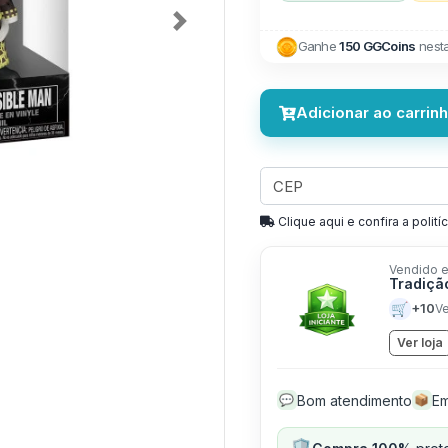
Next
Ganhe
150 GGCoins
nest
Adicionar ao carrin
Clique aqui e confira a politíc
Vendido e
Tradiçã
🛒
+10
V
Ver loja
Bom atendimento
Em
💬
📦
🛡️