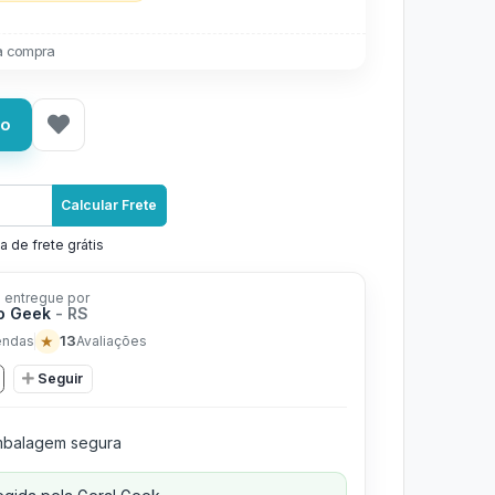
a compra
ho
Calcular Frete
a de frete grátis
 entregue por
o Geek
- RS
★
13
endas
Avaliações
Seguir
balagem segura