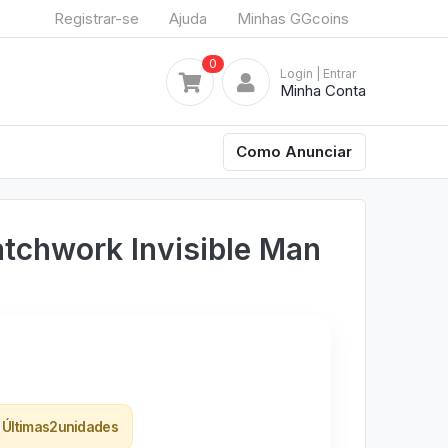
Registrar-se
Ajuda
Minhas GGcoins
0
Login
| Entrar
Minha Conta
Como Anunciar
tchwork Invisible Man
Últimas
2
unidades