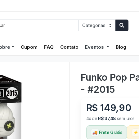
obre
Cupom
FAQ
Contato
Eventos
Blog
Funko Pop Pa
- #2015
R$ 149,90
4x de
R$ 37,48
sem juros
🚚
Frete Grátis
⚡