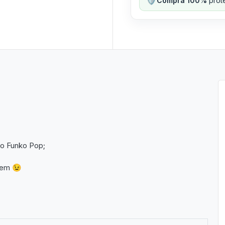
Compra 100%
prote
do Funko Pop;
gem 😉