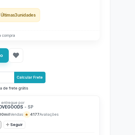
Últimas
3
unidades
a compra
ho
Calcular Frete
a de frete grátis
 entregue por
LOVEGOODS
- SP
00mil
★
4177
Vendas
Avaliações
Seguir