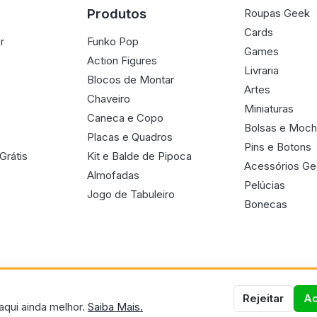
Produtos
Roupas Geek
Cards
r
Funko Pop
Games
Action Figures
Livraria
Blocos de Montar
Artes
Chaveiro
Miniaturas
Caneca e Copo
Bolsas e Moch
Placas e Quadros
Pins e Botons
Grátis
Kit e Balde de Pipoca
Acessórios G
Almofadas
Pelúcias
Jogo de Tabuleiro
Bonecas
Rejeitar
Ac
aqui ainda melhor.
Saiba Mais.