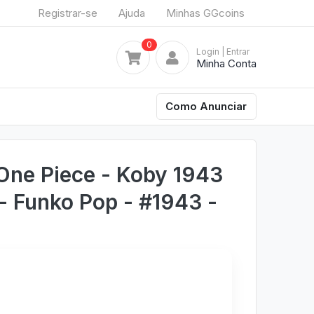
Registrar-se
Ajuda
Minhas GGcoins
0
Login
| Entrar
Minha Conta
Como Anunciar
One Piece - Koby 1943
- Funko Pop - #1943 -