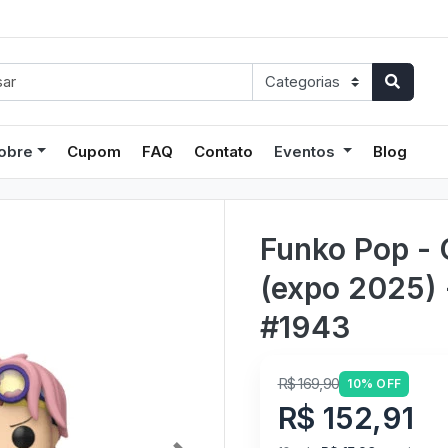
obre
Cupom
FAQ
Contato
Eventos
Blog
Funko Pop - 
(expo 2025) 
#1943
R$ 169,90
10% OFF
R$ 152,91