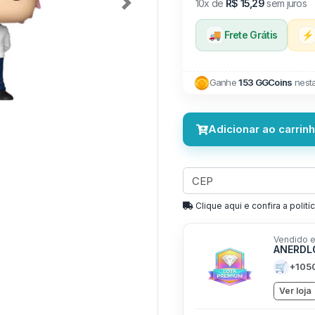
10x de
R$ 15,29
sem juros
Next
🚚
Frete Grátis
⚡
Ganhe
153 GGCoins
nest
Adicionar ao carrin
Clique aqui e confira a politíc
Vendido e
ANERD
🛒
+105
Ver loja