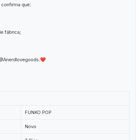
ê confirma que:
e fábrica;
m: @Anerdlovegoods.❤
FUNKO POP
Novo