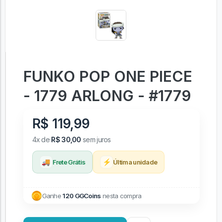
FUNKO POP ONE PIECE
- 1779 ARLONG - #1779
R$ 119,99
4x de
R$ 30,00
sem juros
🚚
⚡
Frete Grátis
Última unidade
Ganhe
120 GGCoins
nesta compra