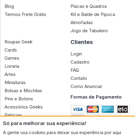
Blog
Placas e Quadros
Termos Frete Grátis
Kit e Balde de Pipoca
Almofadas
Jogo de Tabuleiro
Clientes
Roupas Geek
Cards
Login
Games
Cadastro
Livraria
FAQ
Artes
Contato
Miniaturas
Como Anunciar
Bolsas e Mochilas
Formas de Pagamento
Pins e Botons
Acessórios Geeks
Pelúcias
Só para melhorar sua experiência!
Bonecas
A gente usa cookies para deixar sua experiência por aqui