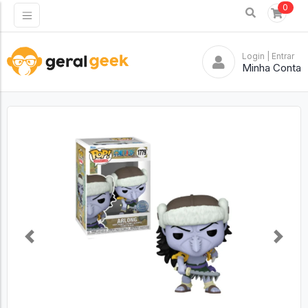
0
Login
| Entrar
Minha Conta
Previous
Next