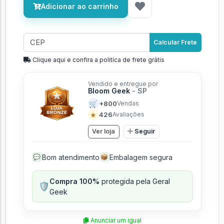
Adicionar ao carrinho
Calcular Frete
Clique aqui e confira a politíca de frete grátis
Vendido e entregue por
Bloom Geek
- SP
🛒
+800
Vendas
★
426
Avaliações
Ver loja
Seguir
Bom atendimento
Embalagem segura
💬
📦
Compra 100%
protegida pela Geral
🛡️
Geek
Anunciar um igual