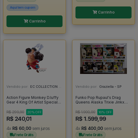
Aqui tem cupom
Carrinho
Carrinho
Vendido por:
EC COLLECTION - SP
Vendido por:
Graziella - SP
Action Figure Monkey D.luffy
Funko Pop Rupaul's Drag
Gear 4 King Of Artist Special
Queens Alaska Trixie Jinkx
Ver. Banpresto - One Piece -
Katya Adore Sharon Shangela
One Piece
Pabllo Drags - Rupaul Drags
R$ 299,90
R$ 1.900,00
20% OFF
16% OFF
Race #1
R$ 240,01
R$ 1.599,99
4x
R$ 60,00
sem juros
4x
R$ 400,00
sem juros
Frete Grátis
Frete Grátis