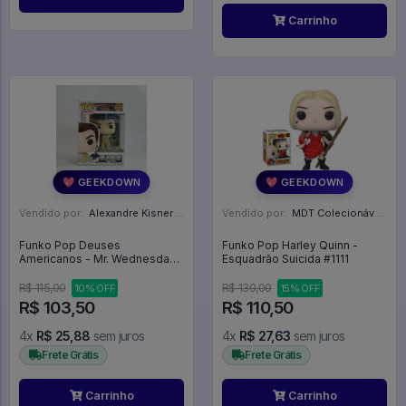
Carrinho
💖 GEEKDOWN
💖 GEEKDOWN
Vendido por:
Alexandre Kisner - PR
Vendido por:
MDT Colecionáveis - DF
Funko Pop Deuses
Funko Pop Harley Quinn -
Americanos - Mr. Wednesday -
Esquadrão Suicida #1111
American Gods #680
R$ 115,00
R$ 130,00
10% OFF
15% OFF
R$ 103,50
R$ 110,50
4x
R$ 25,88
sem juros
4x
R$ 27,63
sem juros
Frete Grátis
Frete Grátis
Carrinho
Carrinho