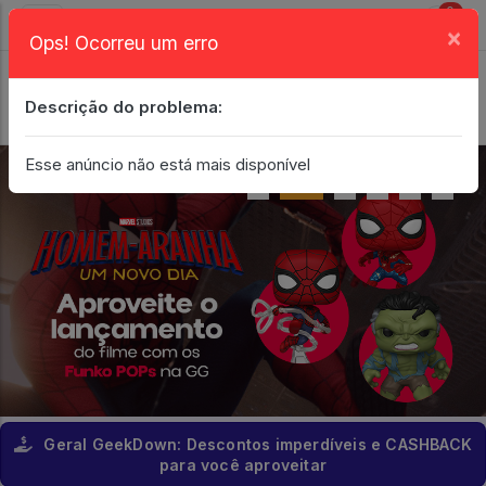
0
×
Ops! Ocorreu um erro
Login
| Entrar
Descrição do problema:
Minha Conta
Esse anúncio não está mais disponível
Geral GeekDown: Descontos imperdíveis e CASHBACK
para você aproveitar