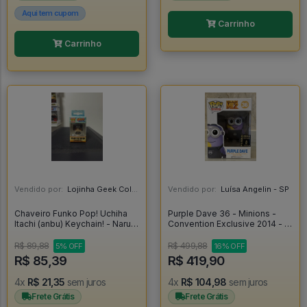
Aqui tem cupom
Carrinho
Carrinho
Vendido por:
Lojinha Geek Colecionáveis - DF
Vendido por:
Luísa Angelin - SP
Chaveiro Funko Pop! Uchiha
Purple Dave 36 - Minions -
Itachi (anbu) Keychain! - Naruto
Convention Exclusive 2014 - -
Shippuden
Despicable Me 2 #36
R$ 89,88
R$ 499,88
5% OFF
16% OFF
R$ 85,39
R$ 419,90
4x
R$ 21,35
sem juros
4x
R$ 104,98
sem juros
Frete Grátis
Frete Grátis