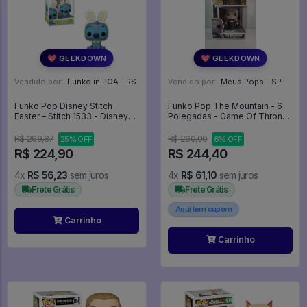
💖 GEEKDOWN
💖 GEEKDOWN
Vendido por:
Funko in POA - RS
Vendido por:
Meus Pops - SP
Funko Pop Disney Stitch
Funko Pop The Mountain - 6
Easter – Stitch 1533 - Disney
Polegadas - Game Of Thrones
#1533
#85
R$ 299,87
R$ 260,00
25% OFF
6% OFF
R$ 224,90
R$ 244,40
4x
R$ 56,23
sem juros
4x
R$ 61,10
sem juros
Frete Grátis
Frete Grátis
Aqui tem cupom
Carrinho
Carrinho