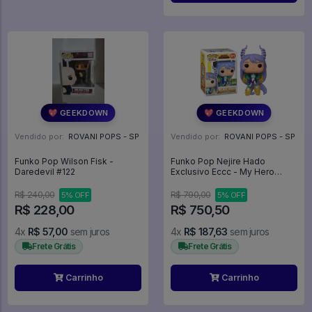
💖 GEEKDOWN
💖 GEEKDOWN
Vendido por:
ROVANI POPS - SP
Vendido por:
ROVANI POPS - SP
Funko Pop Wilson Fisk -
Funko Pop Nejire Hado
Daredevil #122
Exclusivo Eccc - My Hero
Academia #911
R$ 240,00
R$ 790,00
5% OFF
5% OFF
R$ 228,00
R$ 750,50
4x
R$ 57,00
sem juros
4x
R$ 187,63
sem juros
Frete Grátis
Frete Grátis
Carrinho
Carrinho