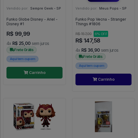
Vendido por:
Sempre Geek - SP
Vendido por:
Meus Pops - SP
Funko Globe Disney - Ariel -
Funko Pop Vecna - Stranger
Disney #1
Things #1806
R$ 99,99
R$ 157,00
6% OFF
R$ 147,58
4x
R$ 25,00
sem juros
Frete Grátis
4x
R$ 36,90
sem juros
Frete Grátis
Aqui tem cupom
Aqui tem cupom
Carrinho
Carrinho