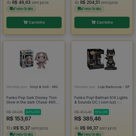
4x
R$ 49,63
sem juros
4x
R$ 204,51
sem juros
Frete Grátis
Frete Grátis
Carrinho
Carrinho
Vendido por:
Vinyl & Volt - MG
Vendido por:
Loja Barbooza - SP
Funko Pop Sark Disney Tron
Funko Pop! Batman 614 Lights
Glow in the dark Chase 490
& Sounds DC ( com luz) -
[Limited Edition] - Disney
Batman #614
#490
R$ 384,18
R$ 453,48
60% OFF
15% OFF
R$ 153,67
R$ 385,46
10x
R$ 15,37
sem juros
4x
R$ 96,37
sem juros
Frete Grátis
Frete Grátis