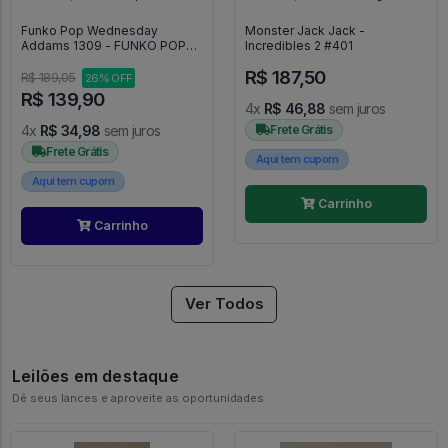
Funko Pop Wednesday
Monster Jack Jack -
Addams 1309 - FUNKO POP
Incredibles 2 #401
#1309
R$ 187,50
R$ 189,05
26% OFF
R$ 139,90
4x
R$ 46,88
sem juros
4x
R$ 34,98
sem juros
Frete Grátis
Frete Grátis
Aqui tem cupom
Aqui tem cupom
Carrinho
Carrinho
Ver Todos
Leilões em destaque
Dê seus lances e aproveite as oportunidades