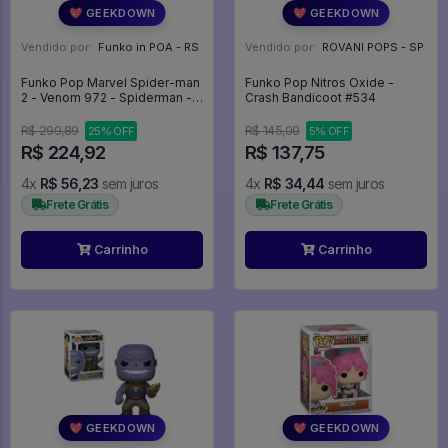
💖 GEEKDOWN
💖 GEEKDOWN
Vendido por:
Funko in POA - RS
Vendido por:
ROVANI POPS - SP
Funko Pop Marvel Spider-man
Funko Pop Nitros Oxide -
2 - Venom 972 - Spiderman -
Crash Bandicoot #534
Homem Aranha - Marvel #972
R$ 299,89
R$ 145,00
25% OFF
5% OFF
R$ 224,92
R$ 137,75
4x
R$ 56,23
sem juros
4x
R$ 34,44
sem juros
Frete Grátis
Frete Grátis
Carrinho
Carrinho
💖 GEEKDOWN
💖 GEEKDOWN