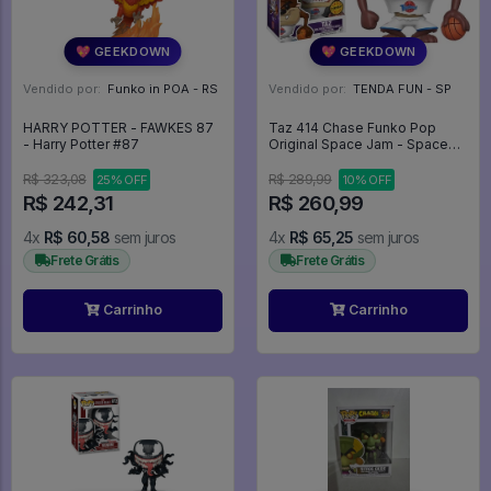
💖 GEEKDOWN
💖 GEEKDOWN
Vendido por:
Funko in POA - RS
Vendido por:
TENDA FUN - SP
HARRY POTTER - FAWKES 87
Taz 414 Chase Funko Pop
- Harry Potter #87
Original Space Jam - Space
Jam - #414 - Funko Pop - #414
- FUNKO POP #414
R$ 323,08
R$ 289,99
25% OFF
10% OFF
R$ 242,31
R$ 260,99
4x
R$ 60,58
sem juros
4x
R$ 65,25
sem juros
Frete Grátis
Frete Grátis
Carrinho
Carrinho