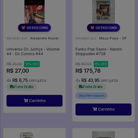
💖 GEEKDOWN
💖 GEEKDOWN
Vendido por:
Alexandre Kisner - PR
Vendido por:
Meus Pops - SP
Universo Dc Justiça - Volume
Funko Pop Gaara - Naruto
44 - Dc Comics #44
Shippuden #728
R$ 30,00
R$ 187,00
10% OFF
6% OFF
R$ 27,00
R$ 175,78
4x
R$ 6,75
sem juros
4x
R$ 43,95
sem juros
Frete Grátis
Frete Grátis
Aqui tem cupom
Carrinho
Carrinho