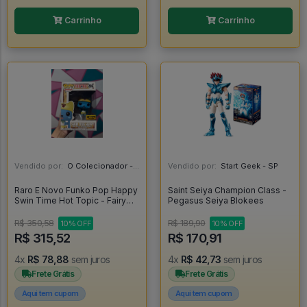
Carrinho
Carrinho
Vendido por:
O Colecionador - SP
Vendido por:
Start Geek - SP
Raro E Novo Funko Pop Happy
Saint Seiya Champion Class -
Swin Time Hot Topic - Fairy
Pegasus Seiya Blokees
Tail #286
R$ 350,58
R$ 189,90
10% OFF
10% OFF
R$ 315,52
R$ 170,91
4x
R$ 78,88
sem juros
4x
R$ 42,73
sem juros
Frete Grátis
Frete Grátis
Aqui tem cupom
Aqui tem cupom