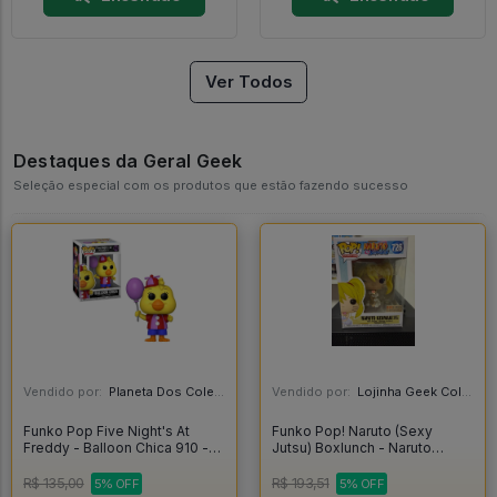
Ver Todos
Destaques da Geral Geek
Seleção especial com os produtos que estão fazendo sucesso
Vendido por:
Planeta Dos Colecionaveis - SP
Vendido por:
Lojinha Geek Colecionáveis - DF
Funko Pop Five Night's At
Funko Pop! Naruto (Sexy
Freddy - Balloon Chica 910 -
Jutsu) Boxlunch - Naruto
Funko Pop Games #910
Shippuden #726
R$ 135,00
R$ 193,51
5% OFF
5% OFF