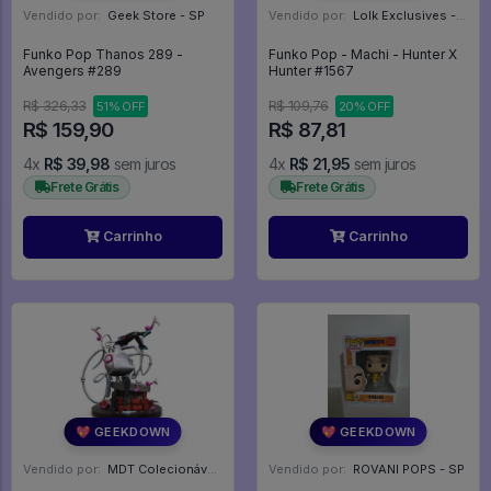
Vendido por:
Geek Store - SP
Vendido por:
Lolk Exclusives - SP
Funko Pop Thanos 289 -
Funko Pop - Machi - Hunter X
Avengers #289
Hunter #1567
R$ 326,33
R$ 109,76
51% OFF
20% OFF
R$ 159,90
R$ 87,81
4x
R$ 39,98
sem juros
4x
R$ 21,95
sem juros
Frete Grátis
Frete Grátis
Carrinho
Carrinho
💖 GEEKDOWN
💖 GEEKDOWN
Vendido por:
MDT Colecionáveis - DF
Vendido por:
ROVANI POPS - SP