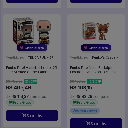
💖 GEEKDOWN
💖 GEEKDOWN
Vendido por:
TENDA FUN - SP
Vendido por:
Funko's Castle - SP
Funko Pop! Hannibal Lecter 25
Funko Pop Natal Rudolph
The Silence of the Lambs
Flocked - Amazon Exclusive -
Silencio dos Inocentes -
Rudolph The Red-Nosed
Reindeer #1260
R$ 489,99
R$ 199,00
5% OFF
15% OFF
R$ 465,49
R$ 169,15
4x
R$ 116,37
sem juros
4x
R$ 42,29
sem juros
Frete Grátis
Frete Grátis
Aqui tem cupom
Carrinho
Carrinho