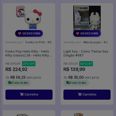
💖 GEEKDOWN
💖 GEEKDOWN
Vendido por:
Funko in POA - RS
Vendido por:
Márcia pops - RJ
Funko Pop Hello Kitty - Hello
Light fury - Como Treinar Seu
Kitty (classic) 28 - Hello Kitty
Dragão #687
#28
R$ 299,89
R$ 333,31
25% OFF
58% OFF
R$ 224,92
R$ 139,99
4x
R$ 56,23
sem juros
4x
R$ 35,00
sem juros
Frete Grátis
Frete Grátis
Carrinho
Carrinho