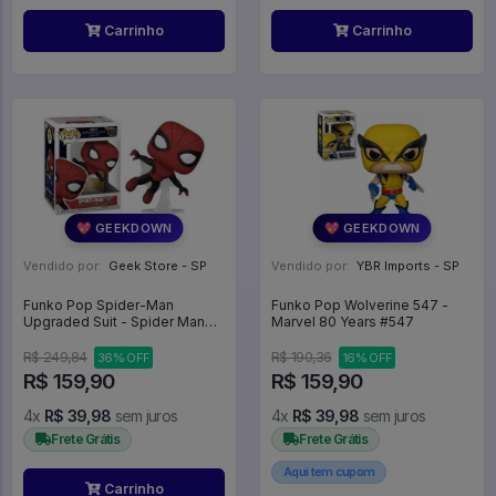
Carrinho
Carrinho
💖 GEEKDOWN
💖 GEEKDOWN
Vendido por:
Geek Store - SP
Vendido por:
YBR Imports - SP
Funko Pop Spider-Man
Funko Pop Wolverine 547 -
Upgraded Suit - Spider Man
Marvel 80 Years #547
No Way Home #923
R$ 249,84
R$ 190,36
36% OFF
16% OFF
R$ 159,90
R$ 159,90
4x
R$ 39,98
sem juros
4x
R$ 39,98
sem juros
Frete Grátis
Frete Grátis
Aqui tem cupom
Carrinho