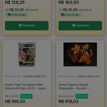
R$ 128,25
R$ 183,83
4x
R$ 32,06
sem juros
4x
R$ 45,96
sem juros
Frete Grátis
Frete Grátis
Carrinho
Carrinho
Vendido por:
Lojinha Geek Colecionáveis - DF
Vendido por:
Lojinha Geek Colecionáveis - DF
Funko Pop! Yuji Itadori With
Action Figures Naruto
Sukuna Ht Expo 2022 - Jujutsu
Shippuden - Kyuubi -
Kaisen #1152
Namikaze Minato E Uzumaki
Naruto - Manto Da Kurama -
R$ 220,59
R$ 1.022,54
10% OFF
20% OFF
Figuarts Zero - Kizuna Relation
R$ 198,53
R$ 818,03
(bandai Spirits) - Naruto