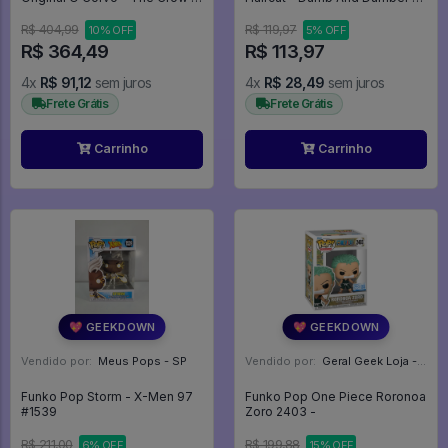
#133 - Funko Pop - #133 -
Dumb And Dumber #1042
FUNKO POP #133
R$ 404,99
R$ 119,97
10% OFF
5% OFF
R$ 364,49
R$ 113,97
4x
R$ 91,12
sem juros
4x
R$ 28,49
sem juros
Frete Grátis
Frete Grátis
Carrinho
Carrinho
💖 GEEKDOWN
💖 GEEKDOWN
Vendido por:
Meus Pops - SP
Vendido por:
Geral Geek Loja - SP
Funko Pop Storm - X-Men 97
Funko Pop One Piece Roronoa
#1539
Zoro 2403 -
R$ 211,00
R$ 199,88
6% OFF
15% OFF