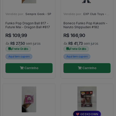
Vendido por:
Sempre Geek - SP
Vendido por:
EXP Club Toys - SP
Funko Pop Dragon Ball 817 -
Boneco Funko Pop Kakashi -
Future Mai - Dragon Ball #817
Naruto Shippuden #182
R$ 109,99
R$ 166,90
4x
R$ 27,50
sem juros
4x
R$ 41,73
sem juros
Frete Grátis
Frete Grátis
Aqui tem cupom
Aqui tem cupom
Carrinho
Carrinho
💖 GEEKDOWN