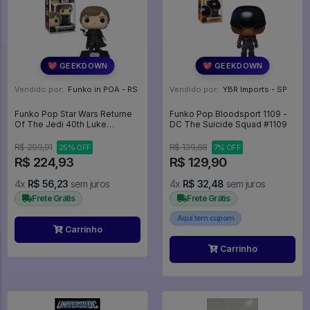
💖 GEEKDOWN
💖 GEEKDOWN
Vendido por:
Funko in POA - RS
Vendido por:
YBR Imports - SP
Funko Pop Star Wars Returne
Funko Pop Bloodsport 1109 -
Of The Jedi 40th Luke
DC The Suicide Squad #1109
Skywalker - Star Wars #605
R$ 299,91
R$ 139,68
25% OFF
7% OFF
R$ 224,93
R$ 129,90
4x
R$ 56,23
sem juros
4x
R$ 32,48
sem juros
Frete Grátis
Frete Grátis
Aqui tem cupom
Carrinho
Carrinho