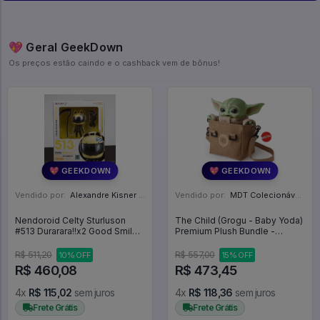
💖 Geral GeekDown
Os preços estão caindo e o cashback vem de bônus!
💖 GEEKDOWN
💖 GEEKDOWN
Vendido por:
Alexandre Kisner - PR
Vendido por:
MDT Colecionáveis - DF
Nendoroid Celty Sturluson
The Child (Grogu - Baby Yoda)
#513 Durarara!!x2 Good Smile
Premium Plush Bundle -
Company - Durarara!!x2
StarStar Wars: The
Mandalorian
R$ 511,20
R$ 557,00
10% OFF
15% OFF
R$ 460,08
R$ 473,45
4x
R$ 115,02
sem juros
4x
R$ 118,36
sem juros
Frete Grátis
Frete Grátis