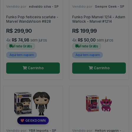
Vendido por:
edivaldo silva - SP
Vendido por:
Sempre Geek - SP
Funko Pop feiticeira scarlate -
Funko Pop Marvel 1214 - Adam
Marvel WandaVision #828
Warlock - Marvel #1214
R$ 299,90
R$ 199,99
4x
R$ 74,98
sem juros
4x
R$ 50,00
sem juros
Frete Grátis
Frete Grátis
Aqui tem cupom
Aqui tem cupom
Carrinho
Carrinho
💖 GEEKDOWN
Vendido por:
YBR Imports - SP
Vendido por:
Helton vogarin - SP