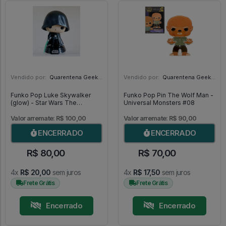
Vendido por:
Quarentena Geek Store - SP
Vendido por:
Quarentena Geek Store - SP
Funko Pop Luke Skywalker
Funko Pop Pin The Wolf Man -
(glow) - Star Wars The
Universal Monsters #08
Mandalorian #501
Valor arremate: R$ 100,00
Valor arremate: R$ 90,00
ENCERRADO
ENCERRADO
R$ 80,00
R$ 70,00
4x
R$ 20,00
sem juros
4x
R$ 17,50
sem juros
Frete Grátis
Frete Grátis
Encerrado
Encerrado