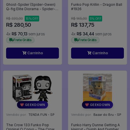
Ghost-Spider (Spider-Gwen)
Funko Pop Krillin - Dragon Ball
Q-fig Elite Diorama - Spider-
#1926
man
R$ 330,00
R$ 145,00
15% OFF
5% OFF
R$ 280,50
R$ 137,75
4x
R$ 70,13
sem juros
4x
R$ 34,44
sem juros
Frete Grátis
Frete Grátis
Carrinho
Carrinho
💖 GEEKDOWN
💖 GEEKDOWN
Vendido por:
TENDA FUN - SP
Vendido por:
Bazar do Bru - SP
The Crow 133 Funko Pop
Funko Harry Dunne Getting A
Original O Corvo - The Crow -
Haircut - Dumb And Dumber -