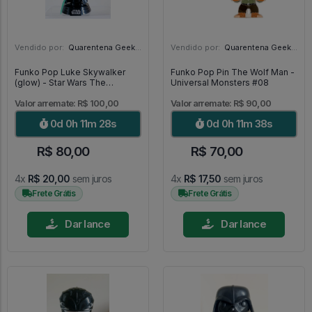
Vendido por:
Quarentena Geek Store - SP
Vendido por:
Quarentena Geek Store - SP
Funko Pop Luke Skywalker
Funko Pop Pin The Wolf Man -
(glow) - Star Wars The
Universal Monsters #08
Mandalorian #501
Valor arremate: R$ 100,00
Valor arremate: R$ 90,00
0d 0h 11m 26s
0d 0h 11m 36s
R$ 80,00
R$ 70,00
4x
R$ 20,00
sem juros
4x
R$ 17,50
sem juros
Frete Grátis
Frete Grátis
Dar lance
Dar lance