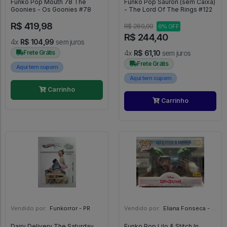
Funko Pop Mouth 78 The
Funko Pop Sauron (sem Caixa)
Goonies - Os Goonies #78
- The Lord Of The Rings #122
R$ 419,98
R$ 260,00
6% OFF
R$ 244,40
4x
R$ 104,99
sem juros
Frete Grátis
4x
R$ 61,10
sem juros
Frete Grátis
Aqui tem cupom
Aqui tem cupom
Carrinho
Carrinho
Vendido por:
Funkorror - PR
Vendido por:
Eliana Fonseca - SP
Dairy Delivery The Saturday
Funko Pop Lilo & Stitch In