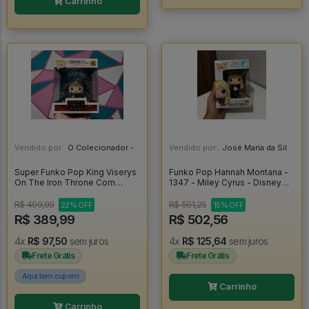
Carrinho
Vendido por:
O Colecionador - SP
Vendido por:
José Maria da Silva Junior - AL
Super Funko Pop King Viserys
Funko Pop Hannah Montana -
On The Iron Throne Com
1347 - Miley Cyrus - Disney
Protetor - House Of The
Channel - Disney 100 - Disney
Dragon #12
100 Hannah Montana #1347
R$ 499,99
R$ 591,25
22% OFF
15% OFF
R$ 389,99
R$ 502,56
4x
R$ 97,50
sem juros
4x
R$ 125,64
sem juros
Frete Grátis
Frete Grátis
Aqui tem cupom
Carrinho
Carrinho