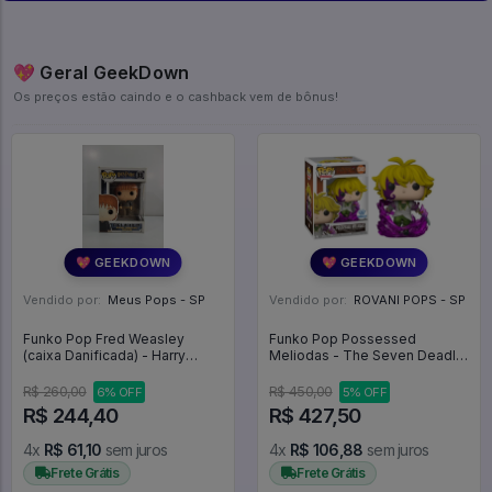
💖 Geral GeekDown
Os preços estão caindo e o cashback vem de bônus!
💖 GEEKDOWN
💖 GEEKDOWN
Vendido por:
Meus Pops - SP
Vendido por:
ROVANI POPS - SP
Funko Pop Fred Weasley
Funko Pop Possessed
(caixa Danificada) - Harry
Meliodas - The Seven Deadly
Potter #33
Sins #1345
R$ 260,00
R$ 450,00
6% OFF
5% OFF
R$ 244,40
R$ 427,50
4x
R$ 61,10
sem juros
4x
R$ 106,88
sem juros
Frete Grátis
Frete Grátis