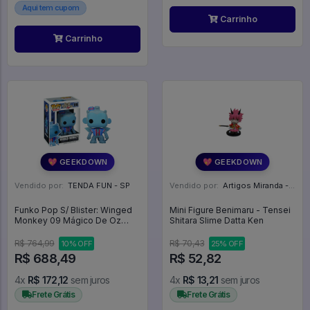
Aqui tem cupom
Carrinho
Carrinho
💖 GEEKDOWN
💖 GEEKDOWN
Vendido por:
TENDA FUN - SP
Vendido por:
Artigos Miranda - RJ
Funko Pop S/ Blister: Winged
Mini Figure Benimaru - Tensei
Monkey 09 Mágico De Oz
Shitara Slime Datta Ken
Wicked - The Wizard Of Oz -
#09 - Funko Pop - #09 -
R$ 764,99
R$ 70,43
10% OFF
25% OFF
FUNKO POP #09
R$ 688,49
R$ 52,82
4x
R$ 172,12
sem juros
4x
R$ 13,21
sem juros
Frete Grátis
Frete Grátis