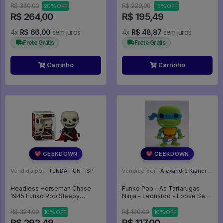
Wonder Woman #423
R$ 330,00
R$ 229,99
20% OFF
15% OFF
R$ 264,00
R$ 195,49
4x
R$ 66,00
sem juros
4x
R$ 48,87
sem juros
Frete Grátis
Frete Grátis
Carrinho
Carrinho
💖 GEEKDOWN
💖 GEEKDOWN
Vendido por:
TENDA FUN - SP
Vendido por:
Alexandre Kisner - PR
Headless Horseman Chase
Funko Pop - As Tartarugas
1945 Funko Pop Sleepy
Ninja - Leonardo - Loose Sem
Hollow A Lenda Do Cavaleiro
Caixa - Teenage Mutant Ninja
Sem Cabeça - Sleepy Hollow
Turtles #63
R$ 324,99
R$ 130,00
10% OFF
10% OFF
- #1945 - Funko Pop - #1945 -
R$ 292,49
R$ 117,00