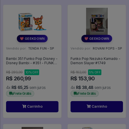
💖 GEEKDOWN
💖 GEEKDOWN
Vendido por:
TENDA FUN - SP
Vendido por:
ROVANI POPS - SP
Bambi 351 Funko Pop Disney -
Funko Pop Nezuko Kamado -
Disney Bambi - #351 - FUNKO
Demon Slayer #1749
POP #351
R$ 289,99
R$ 162,00
10% OFF
5% OFF
R$ 260,99
R$ 153,90
4x
R$ 65,25
sem juros
4x
R$ 38,48
sem juros
Frete Grátis
Frete Grátis
Carrinho
Carrinho