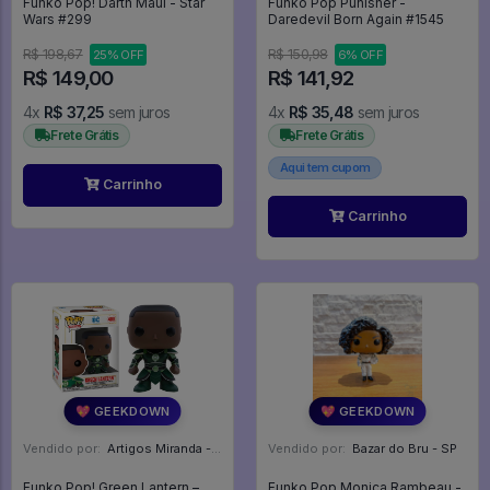
Funko Pop! Darth Maul - Star
Funko Pop Punisher -
Wars #299
Daredevil Born Again #1545
R$ 198,67
R$ 150,98
25% OFF
6% OFF
R$ 149,00
R$ 141,92
4x
R$ 37,25
sem juros
4x
R$ 35,48
sem juros
Frete Grátis
Frete Grátis
Aqui tem cupom
Carrinho
Carrinho
💖 GEEKDOWN
💖 GEEKDOWN
Vendido por:
Artigos Miranda - RJ
Vendido por:
Bazar do Bru - SP
Funko Pop! Green Lantern –
Funko Pop Monica Rambeau -