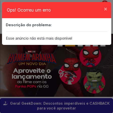
0
×
Ops! Ocorreu um erro
Login
| Entrar
Descrição do problema:
Minha Conta
Esse anúncio não está mais disponível
Geral GeekDown: Descontos imperdíveis e CASHBACK
para você aproveitar