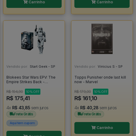
Carrinho
Carrinho
Vendido por:
Start Geek - SP
Vendido por:
Vinicius S - SP
Blokees Star Wars EPV: The
Topps Punisher onde last kill
Empire Strikes Back -
now - Marvel
Stormtrooper - Blokees
R$ 194,90
R$ 179,00
10% OFF
10% OFF
R$ 175,41
R$ 161,10
4x
R$ 43,85
sem juros
4x
R$ 40,28
sem juros
Frete Grátis
Frete Grátis
Aqui tem cupom
Carrinho