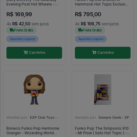
Evening Post Hot Wheels -
Hammock Hot Topic Exclusive
Nose Art
- Lilo & Stitch - #1200 - FUNKO
R$ 169,99
R$ 795,00
POP #1200
4x
R$ 42,50
sem juros
4x
R$ 198,75
sem juros
Frete Grátis
Frete Grátis
Aqui tem cupom
Aqui tem cupom
Carrinho
Carrinho
Vendido por:
EXP Club Toys - SP
Vendido por:
Sempre Geek - SP
Boneco Funko Pop Hermione
Funko Pop The Simpsons 910
Granger - Wizarding World
- Mr Plow ( Selo Hot Topic ) -