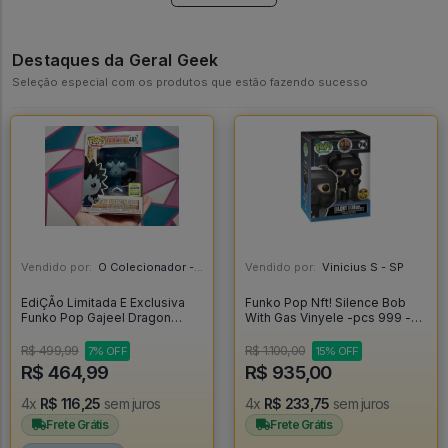
Destaques da Geral Geek
Seleção especial com os produtos que estão fazendo sucesso
Vendido por:
O Colecionador - SP
Vendido por:
Vinicius S - SP
EdiÇÃo Limitada E Exclusiva
Funko Pop Nft! Silence Bob
Funko Pop Gajeel Dragon
With Gas Vinyele -pcs 999 -
Force - Fairy Tail #481
Jay E Silent Bob #1
R$ 499,99
R$ 1.100,00
7% OFF
15% OFF
R$ 464,99
R$ 935,00
4x
R$ 116,25
sem juros
4x
R$ 233,75
sem juros
Frete Grátis
Frete Grátis