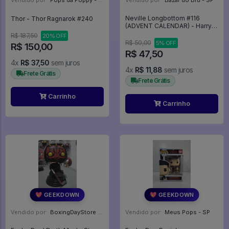
Vendido por:
Pops da Poppy - SP
Vendido por:
Bazar do Bru - SP
Neville Longbottom #116
Thor - Thor Ragnarok #240
(ADVENT CALENDAR) - Harry
Potter #116
R$ 187,50
20% OFF
R$ 50,00
5% OFF
R$ 150,00
R$ 47,50
4x
R$ 37,50
sem juros
4x
R$ 11,88
sem juros
Frete Grátis
Frete Grátis
Carrinho
Carrinho
💖 GEEKDOWN
💖 GEEKDOWN
Vendido por:
BoxingDayStore - GO
Vendido por:
Meus Pops - SP