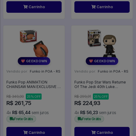
Carrinho
Carrinho
💖 GEEKDOWN
💖 GEEKDOWN
Vendido por:
Funko in POA - RS
Vendido por:
Funko in POA - RS
Funko Pop ANIMATION
Funko Pop Star Wars Returne
CHAINSAW MAN EXCLUSIVE -
Of The Jedi 40th Luke
POCHITA 1765 - Animation
Skywalker - Star Wars #605
#1765
R$ 349,00
R$ 299,91
25% OFF
25% OFF
R$ 261,75
R$ 224,93
4x
R$ 65,44
sem juros
4x
R$ 56,23
sem juros
Frete Grátis
Frete Grátis
Carrinho
Carrinho