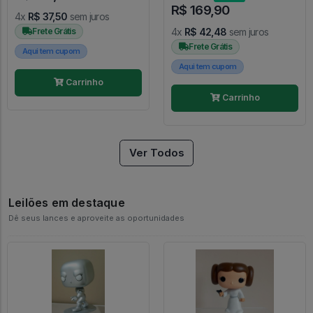
R$ 169,90
4x
R$ 37,50
sem juros
Frete Grátis
4x
R$ 42,48
sem juros
Frete Grátis
Aqui tem cupom
Aqui tem cupom
Carrinho
Carrinho
Ver Todos
Leilões em destaque
Dê seus lances e aproveite as oportunidades