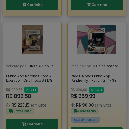
Carrinho
Carrinho
Vendido por:
Lucas Albino - SP
Vendido por:
O Colecionador - SP
Funko Pop Roronoa Zoro -
Raro E Novo Funko Pop
Lacrado - Ond Piece #2178
Pantherlily - Fairy Tail #483
R$ 939,56
R$ 399,99
5% OFF
10% OFF
R$ 892,58
R$ 359,99
4x
R$ 223,15
sem juros
4x
R$ 90,00
sem juros
Frete Grátis
Frete Grátis
Aqui tem cupom
Carrinho