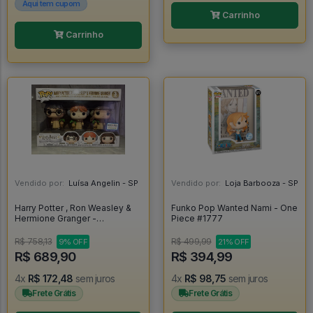
Aqui tem cupom
Carrinho
Carrinho
Vendido por:
Luísa Angelin - SP
Vendido por:
Loja Barbooza - SP
Harry Potter , Ron Weasley &
Funko Pop Wanted Nami - One
Hermione Granger -
Piece #1777
Herbology - Exclusivo Barnes
& Noble - - Harry Potter #03
R$ 758,13
R$ 499,99
9% OFF
21% OFF
R$ 689,90
R$ 394,99
4x
R$ 172,48
sem juros
4x
R$ 98,75
sem juros
Frete Grátis
Frete Grátis