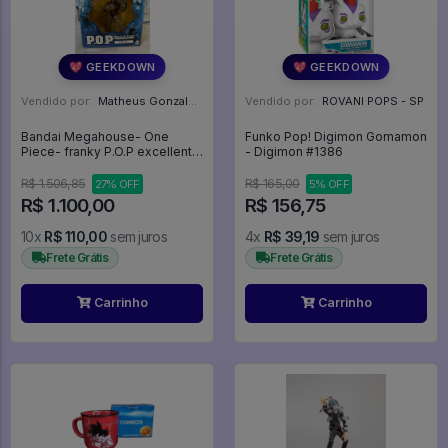
💖 GEEKDOWN
💖 GEEKDOWN
Vendido por:
Matheus Gonzalez Tendulini - SP
Vendido por:
ROVANI POPS - SP
Bandai Megahouse- One
Funko Pop! Digimon Gomamon
Piece- franky P.O.P excellent
- Digimon #1386
model - One Piece
R$ 1.506,85
R$ 165,00
27% OFF
5% OFF
R$ 1.100,00
R$ 156,75
10x
R$ 110,00
sem juros
4x
R$ 39,19
sem juros
Frete Grátis
Frete Grátis
Carrinho
Carrinho