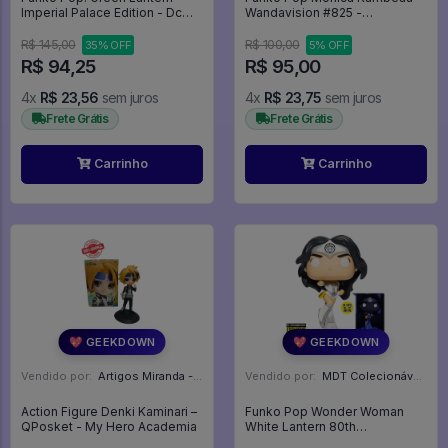
Imperial Palace Edition - Dc
Wandavision #825 -
Comics #400
Wandavision #825
R$ 145,00
R$ 100,00
35% OFF
5% OFF
R$ 94,25
R$ 95,00
4x
R$ 23,56
sem juros
4x
R$ 23,75
sem juros
Frete Grátis
Frete Grátis
Carrinho
Carrinho
💖 GEEKDOWN
💖 GEEKDOWN
Vendido por:
Artigos Miranda - RJ
Vendido por:
MDT Colecionáveis - DF
Action Figure Denki Kaminari –
Funko Pop Wonder Woman
QPosket - My Hero Academia
White Lantern 80th
Anniversary Gitd Ee Exclusive -