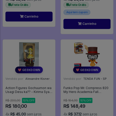
Frete Grátis
Frete Grátis
Aqui tem cupom
Carrinho
Carrinho
💖 GEEKDOWN
💖 GEEKDOWN
Vendido por:
Alexandre Kisner - PR
Vendido por:
TENDA FUN - SP
Action Figures Gochuumon wa
Funko Pop Mr. Compress 820
Usagi Desu ka?? - Kirima Syaro
My Hero Academia Fall
- Ichiban Kuji - Image Creative
Convention Edição Limitada
(Banpresto) - Is The Order A
Exclusivo - My Hero Academy
R$ 200,00
R$ 164,99
10% OFF
10% OFF
Rabbit??
- #820 - Funko Pop - #820 -
R$ 180,00
R$ 148,49
FUNKO POP #820
4x
R$ 45,00
sem juros
4x
R$ 37,12
sem juros