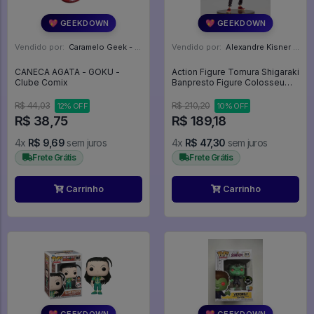
💖 GEEKDOWN
💖 GEEKDOWN
Vendido por:
Caramelo Geek - DF
Vendido por:
Alexandre Kisner - PR
CANECA AGATA - GOKU -
Action Figure Tomura Shigaraki
Clube Comix
Banpresto Figure Colosseum
Zoukei Academy (vol.4) - My
Hero Academia
R$ 44,03
R$ 210,20
12% OFF
10% OFF
R$ 38,75
R$ 189,18
4x
R$ 9,69
sem juros
4x
R$ 47,30
sem juros
Frete Grátis
Frete Grátis
Carrinho
Carrinho
💖 GEEKDOWN
💖 GEEKDOWN