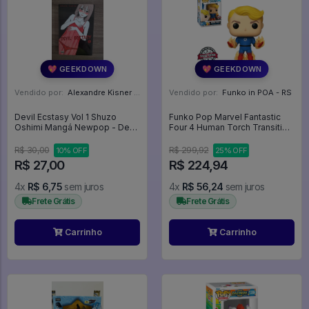
💖 GEEKDOWN
💖 GEEKDOWN
Vendido por:
Alexandre Kisner - PR
Vendido por:
Funko in POA - RS
Devil Ecstasy Vol 1 Shuzo
Funko Pop Marvel Fantastic
Oshimi Mangá Newpop - Devil
Four 4 Human Torch Transition
Ecstasy #1
*ex* 569 - Marvel #569
R$ 30,00
R$ 299,92
10% OFF
25% OFF
R$ 27,00
R$ 224,94
4x
R$ 6,75
sem juros
4x
R$ 56,24
sem juros
Frete Grátis
Frete Grátis
Carrinho
Carrinho