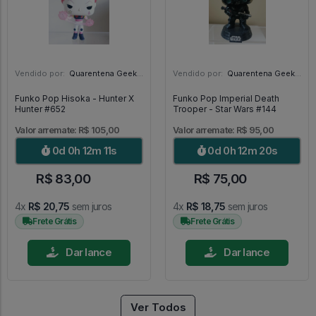
Vendido por:
Quarentena Geek Store - SP
Vendido por:
Quarentena Geek Store - SP
Funko Pop Hisoka - Hunter X
Funko Pop Imperial Death
Hunter #652
Trooper - Star Wars #144
Valor arremate: R$ 105,00
Valor arremate: R$ 95,00
0d 0h 12m 9s
0d 0h 12m 18s
R$ 83,00
R$ 75,00
4x
R$ 20,75
sem juros
4x
R$ 18,75
sem juros
Frete Grátis
Frete Grátis
Dar lance
Dar lance
Ver Todos