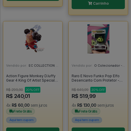
Carrinho
Vendido por:
EC COLLECTION - SP
Vendido por:
O Colecionador - SP
Action Figure Monkey D.luffy
Raro E Novo Funko Pop Elfo
Gear 4 King Of Artist Special
Desencanto Com Protetor -
Ver. Banpresto - One Piece -
Disenchantment #593
One Piece
R$ 299,90
R$ 649,99
20% OFF
20% OFF
R$ 240,01
R$ 519,99
4x
R$ 60,00
sem juros
4x
R$ 130,00
sem juros
Frete Grátis
Frete Grátis
Aqui tem cupom
Aqui tem cupom