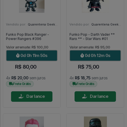
Vendido por:
Quarentena Geek Store - SP
Vendido por:
Quarentena Geek Store - SP
Funko Pop Black Ranger -
Funko Pop - Darth Vader **
Power Rangers #396
Raro ** - Star Wars #01
Valor arremate: R$ 100,00
Valor arremate: R$ 95,00
0d 0h 11m 48s
0d 0h 11m 58s
R$ 80,00
R$ 75,00
4x
R$ 20,00
sem juros
4x
R$ 18,75
sem juros
Frete Grátis
Frete Grátis
Dar lance
Dar lance