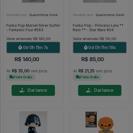
Vendido por:
Quarentena Geek Store - SP
Vendido por:
Quarentena Geek Store - SP
Funko Pop Marvel Silver Surfer
Funko Pop - Princess Leia **
- Fantastic Four #563
Raro ** - Star Wars #04
Valor arremate: R$ 180,00
Valor arremate: R$ 110,00
0d 0h 11m 5s
0d 0h 11m 16s
R$ 140,00
R$ 85,00
4x
R$ 35,00
sem juros
4x
R$ 21,25
sem juros
Frete Grátis
Frete Grátis
Dar lance
Dar lance