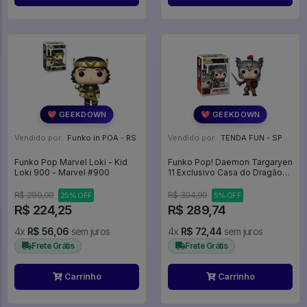
💖 GEEKDOWN
💖 GEEKDOWN
Vendido por:
Funko in POA - RS
Vendido por:
TENDA FUN - SP
Funko Pop Marvel Loki - Kid
Funko Pop! Daemon Targaryen
Loki 900 - Marvel #900
11 Exclusivo Casa do Dragão
House of the Dragon -
R$ 299,00
R$ 304,99
25% OFF
5% OFF
R$ 224,25
R$ 289,74
4x
R$ 56,06
sem juros
4x
R$ 72,44
sem juros
Frete Grátis
Frete Grátis
Carrinho
Carrinho