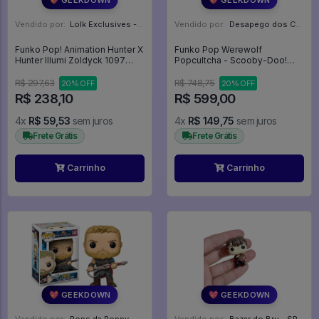
Vendido por:
Lolk Exclusives - SP
Vendido por:
Desapego dos Cardoso - PR
Funko Pop! Animation Hunter X
Funko Pop Werewolf
Hunter Illumi Zoldyck 1097
Popcultcha - Scooby-Doo!
Exclusivo Toystop - Hunter X
#631
Hunter #1097
R$ 297,63
R$ 748,75
20% OFF
20% OFF
R$ 238,10
R$ 599,00
4x
R$ 59,53
sem juros
4x
R$ 149,75
sem juros
Frete Grátis
Frete Grátis
Carrinho
Carrinho
💖 GEEKDOWN
💖 GEEKDOWN