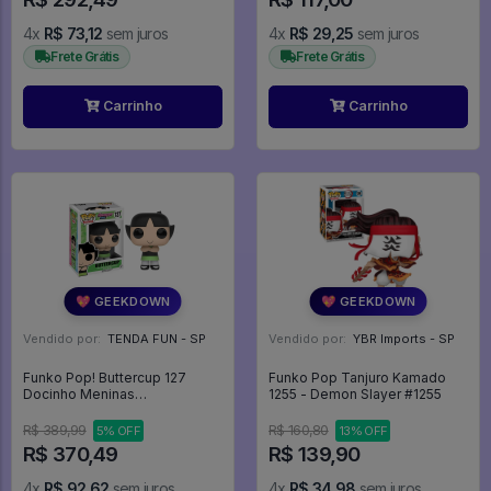
FUNKO POP #1945
4x
R$ 73,12
sem juros
4x
R$ 29,25
sem juros
Frete Grátis
Frete Grátis
Carrinho
Carrinho
💖 GEEKDOWN
💖 GEEKDOWN
Vendido por:
TENDA FUN - SP
Vendido por:
YBR Imports - SP
Funko Pop! Buttercup 127
Funko Pop Tanjuro Kamado
Docinho Meninas
1255 - Demon Slayer #1255
Superpoderosas Powerpuff
Girls -
R$ 389,99
R$ 160,80
5% OFF
13% OFF
R$ 370,49
R$ 139,90
4x
R$ 92,62
sem juros
4x
R$ 34,98
sem juros