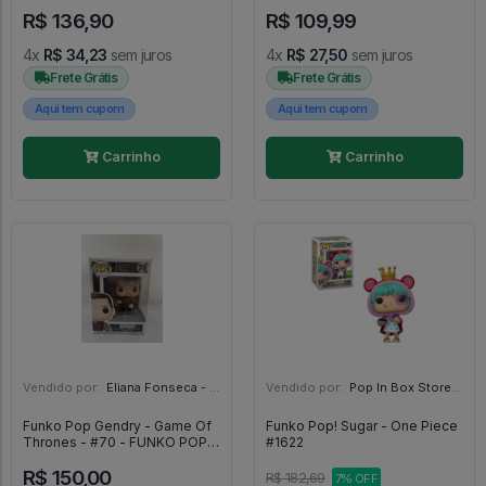
Harry Potter #123
The Simpsons #910
R$ 136,90
R$ 109,99
4x
R$ 34,23
sem juros
4x
R$ 27,50
sem juros
Frete Grátis
Frete Grátis
Aqui tem cupom
Aqui tem cupom
Carrinho
Carrinho
Vendido por:
Eliana Fonseca - SP
Vendido por:
Pop In Box Store | A Loja do Colecionador - SP
Funko Pop Gendry - Game Of
Funko Pop! Sugar - One Piece
Thrones - #70 - FUNKO POP
#1622
#70
R$ 150,00
R$ 182,69
7% OFF