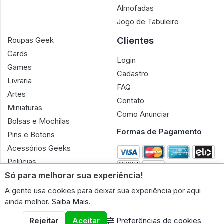
Almofadas
Jogo de Tabuleiro
Clientes
Roupas Geek
Cards
Login
Games
Cadastro
Livraria
FAQ
Artes
Contato
Miniaturas
Como Anunciar
Bolsas e Mochilas
Formas de Pagamento
Pins e Botons
Acessórios Geeks
Pelúcias
Só para melhorar sua experiência!
Bonecas
A gente usa cookies para deixar sua experiência por aqui
ainda melhor.
Saiba Mais.
Rejeitar
Aceitar
Preferências de cookies