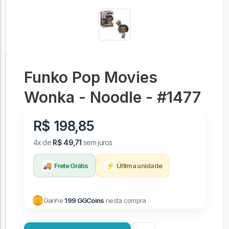
Funko Pop Movies
Wonka - Noodle - #1477
R$ 198,85
4x de
R$ 49,71
sem juros
🚚
⚡
Frete Grátis
Última unidade
Ganhe
199 GGCoins
nesta compra