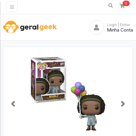
0
Login
| Entrar
Minha Conta
Previous
Next