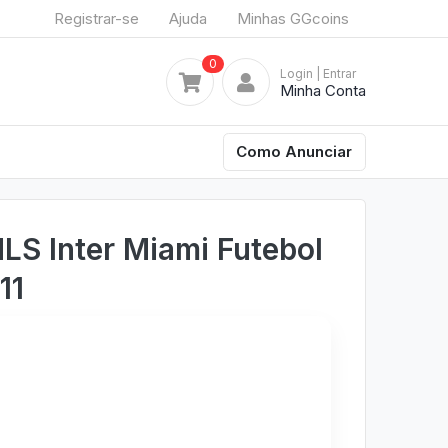
Registrar-se
Ajuda
Minhas GGcoins
0
Login
| Entrar
Minha Conta
Como Anunciar
LS Inter Miami Futebol
11