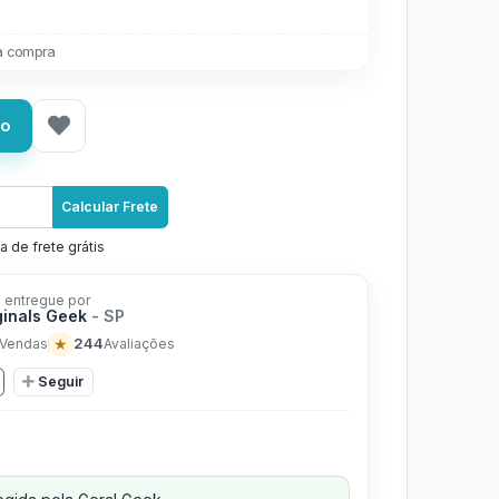
a compra
ho
Calcular Frete
a de frete grátis
 entregue por
ginals Geek
- SP
★
244
Vendas
Avaliações
Seguir