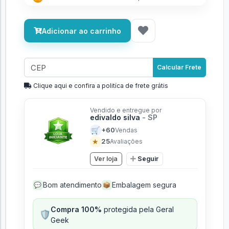
Ganhe
900 GGCoins
nesta compra
Adicionar ao carrinho
Calcular Frete
Clique aqui e confira a politíca de frete grátis
Vendido e entregue por
edivaldo silva
- SP
🛒
+60
Vendas
★
25
Avaliações
Ver loja
Seguir
Bom atendimento
Embalagem segura
💬
📦
Compra 100%
protegida pela Geral