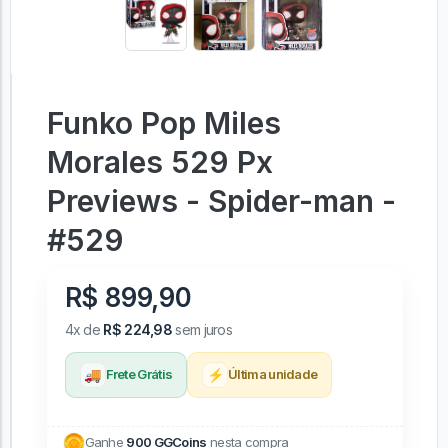
Funko Pop Miles
Morales 529 Px
Previews - Spider-man -
#529
R$ 899,90
4x de
R$ 224,98
sem juros
🚚
⚡
Frete Grátis
Última unidade