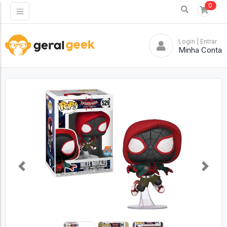
0
Login
| Entrar
Minha Conta
Previous
Next