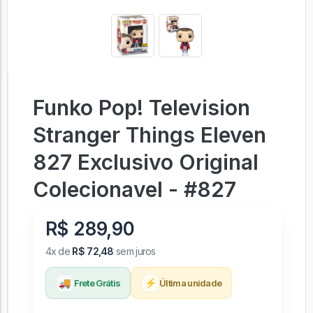
Funko Pop! Television
Stranger Things Eleven
827 Exclusivo Original
Colecionavel - #827
R$ 289,90
4x de
R$ 72,48
sem juros
🚚
⚡
Frete Grátis
Última unidade