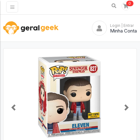
0
Login
| Entrar
Minha Conta
Previous
Next