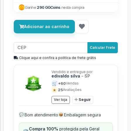
Ganhe
290 GGCoins
nesta compra
Adicionar ao carrinho
Calcular Frete
Clique aqui e confira a politíca de frete grátis
Vendido e entregue por
edivaldo silva
- SP
🛒
+60
Vendas
★
25
Avaliações
Ver loja
Seguir
Bom atendimento
Embalagem segura
💬
📦
Compra 100%
protegida pela Geral