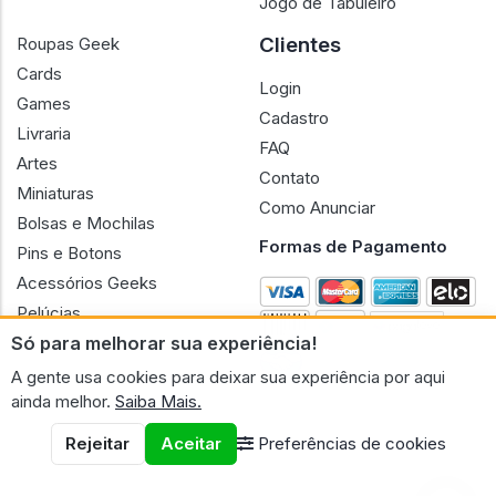
Jogo de Tabuleiro
Clientes
Roupas Geek
Cards
Login
Games
Cadastro
Livraria
FAQ
Artes
Contato
Miniaturas
Como Anunciar
Bolsas e Mochilas
Formas de Pagamento
Pins e Botons
Acessórios Geeks
Pelúcias
Só para melhorar sua experiência!
Bonecas
A gente usa cookies para deixar sua experiência por aqui
ainda melhor.
Saiba Mais.
Rejeitar
Aceitar
Preferências de cookies
CNPJ n.º 30.220.458/0001-17 - GERAL GEEK PORTAL ELETRONICO
LTDA.