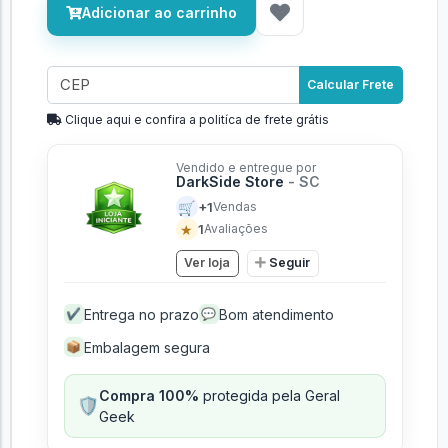
Adicionar ao carrinho
Calcular Frete
Clique aqui e confira a politíca de frete grátis
Vendido e entregue por
DarkSide Store
- SC
🛒
+1
Vendas
★
1
Avaliações
Ver loja
Seguir
Entrega no prazo
Bom atendimento
✔
💬
Embalagem segura
📦
Compra 100%
protegida pela Geral
🛡️
Geek