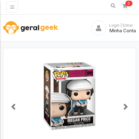
0
Login
| Entrar
Minha Conta
Previous
Next