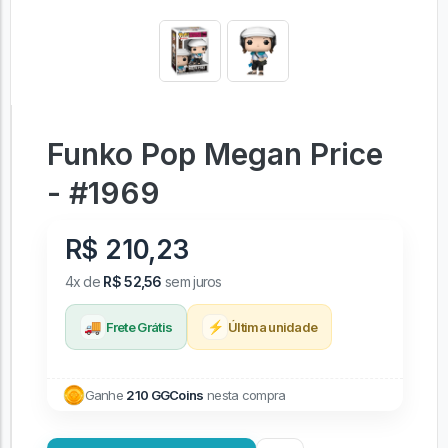
Funko Pop Megan Price
- #1969
R$ 210,23
4x de
R$ 52,56
sem juros
🚚
⚡
Frete Grátis
Última unidade
Ganhe
210 GGCoins
nesta compra