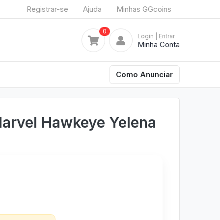
Registrar-se
Ajuda
Minhas GGcoins
0
Login
| Entrar
Minha Conta
Como Anunciar
Marvel Hawkeye Yelena