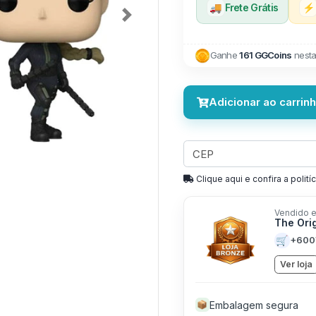
🚚
Frete Grátis
⚡
Next
Ganhe
161 GGCoins
nesta
Adicionar ao carrin
Clique aqui e confira a politíc
Vendido e
The Ori
🛒
+600
Ver loja
Embalagem segura
📦