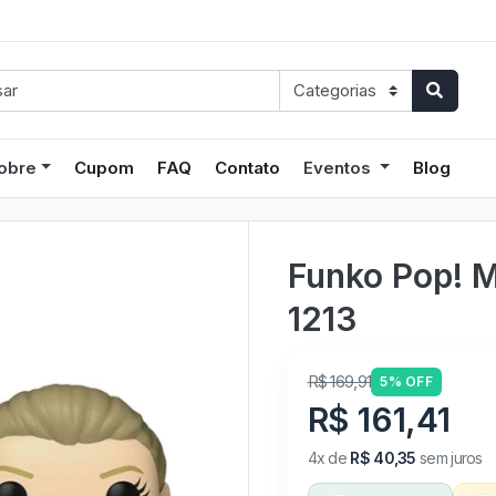
obre
Cupom
FAQ
Contato
Eventos
Blog
Funko Pop! 
1213
R$ 169,91
5% OFF
R$ 161,41
4x de
R$ 40,35
sem juros