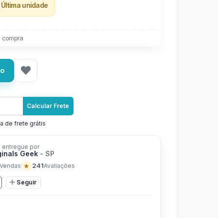
Última unidade
 compra
ho
Calcular Frete
a de frete grátis
 entregue por
ginals Geek
- SP
★
241
Vendas
Avaliações
Seguir