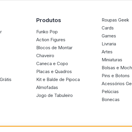
Produtos
Roupas Geek
Cards
r
Funko Pop
Games
Action Figures
Livraria
Blocos de Montar
Artes
Chaveiro
Miniaturas
Caneca e Copo
Bolsas e Moch
Placas e Quadros
Pins e Botons
Grátis
Kit e Balde de Pipoca
Acessórios G
Almofadas
Pelúcias
Jogo de Tabuleiro
Bonecas