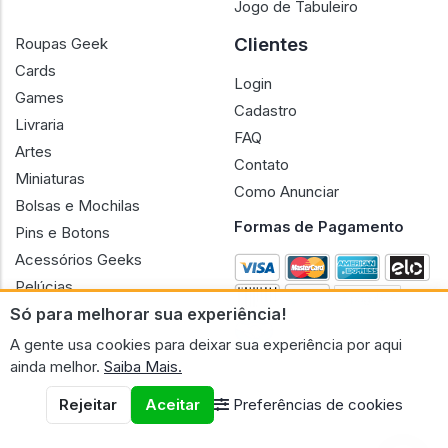
Jogo de Tabuleiro
Clientes
Roupas Geek
Cards
Login
Games
Cadastro
Livraria
FAQ
Artes
Contato
Miniaturas
Como Anunciar
Bolsas e Mochilas
Formas de Pagamento
Pins e Botons
Acessórios Geeks
Pelúcias
Só para melhorar sua experiência!
Bonecas
A gente usa cookies para deixar sua experiência por aqui
ainda melhor.
Saiba Mais.
Rejeitar
Aceitar
Preferências de cookies
CNPJ n.º 30.220.458/0001-17 - GERAL GEEK PORTAL ELETRONICO
LTDA.