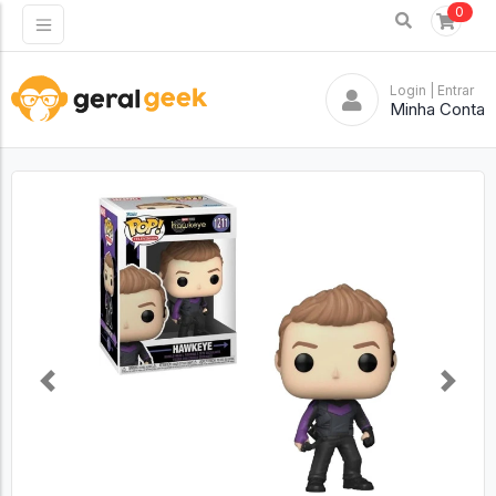
0
Login
| Entrar
Minha Conta
Previous
Next