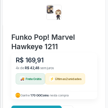
Funko Pop! Marvel
Hawkeye 1211
R$ 169,91
4x de
R$ 42,48
sem juros
🚚
⚡
Frete Grátis
Últimas
2
unidades
Ganhe
170 GGCoins
nesta compra