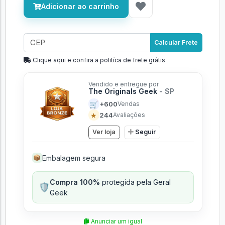
Adicionar ao carrinho
Calcular Frete
Clique aqui e confira a politíca de frete grátis
Vendido e entregue por
The Originals Geek
- SP
🛒
+600
Vendas
★
244
Avaliações
Ver loja
Seguir
Embalagem segura
📦
Compra 100%
protegida pela Geral
🛡️
Geek
Anunciar um igual