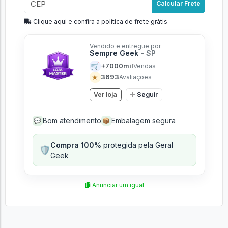
Calcular Frete
Clique aqui e confira a politíca de frete grátis
Vendido e entregue por
Sempre Geek
- SP
🛒
+7000mil
Vendas
★
3693
Avaliações
Ver loja
Seguir
Bom atendimento
Embalagem segura
💬
📦
Compra 100%
protegida pela Geral
🛡️
Geek
Anunciar um igual