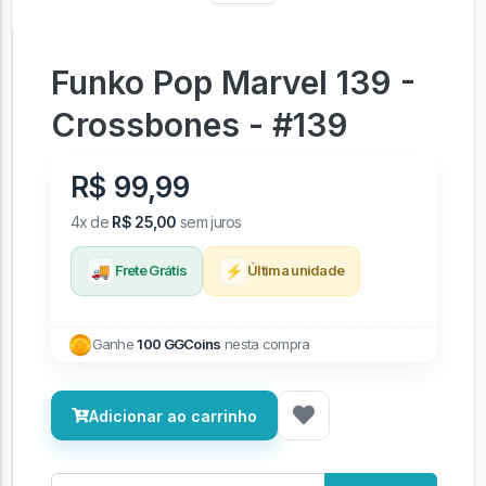
Funko Pop Marvel 139 -
Crossbones - #139
R$ 99,99
4x de
R$ 25,00
sem juros
🚚
⚡
Frete Grátis
Última unidade
Ganhe
100 GGCoins
nesta compra
Adicionar ao carrinho