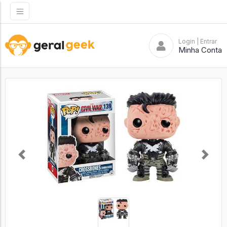
Login
| Entrar
Minha Conta
Previous
Next