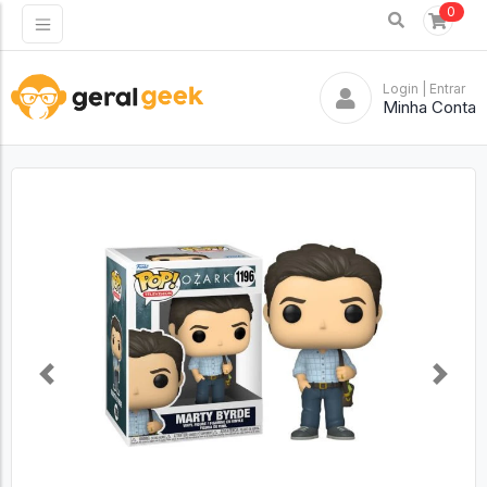
0
Login
| Entrar
Minha Conta
Previous
Next