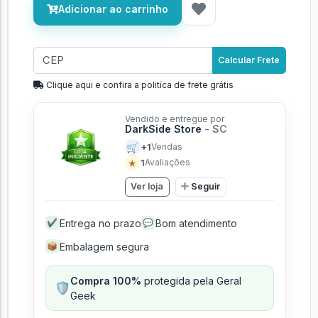
Adicionar ao carrinho
Calcular Frete
Clique aqui e confira a politíca de frete grátis
Vendido e entregue por
DarkSide Store
- SC
🛒
+1
Vendas
★
1
Avaliações
Ver loja
Seguir
Entrega no prazo
Bom atendimento
✔
💬
Embalagem segura
📦
Compra 100%
protegida pela Geral
🛡️
Geek