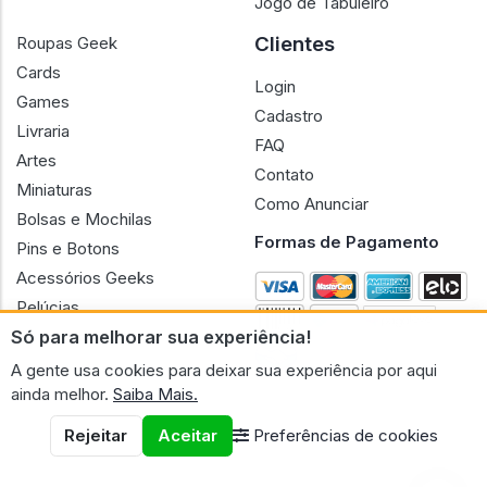
Jogo de Tabuleiro
Clientes
Roupas Geek
Cards
Login
Games
Cadastro
Livraria
FAQ
Artes
Contato
Miniaturas
Como Anunciar
Bolsas e Mochilas
Formas de Pagamento
Pins e Botons
Acessórios Geeks
Pelúcias
Só para melhorar sua experiência!
Bonecas
A gente usa cookies para deixar sua experiência por aqui
ainda melhor.
Saiba Mais.
Rejeitar
Aceitar
Preferências de cookies
CNPJ n.º 30.220.458/0001-17 - GERAL GEEK PORTAL ELETRONICO
LTDA.