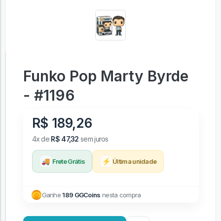
Funko Pop Marty Byrde
- #1196
R$ 189,26
4x de
R$ 47,32
sem juros
🚚
⚡
Frete Grátis
Última unidade
Ganhe
189 GGCoins
nesta compra