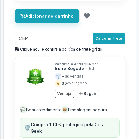
Adicionar ao carrinho
Calcular Frete
Clique aqui e confira a politíca de frete grátis
Vendido e entregue por
Irene Bogado
- RJ
🛒
+60
Vendas
★
30
Avaliações
Ver loja
Seguir
Bom atendimento
Embalagem segura
💬
📦
Compra 100%
protegida pela Geral
🛡️
Geek