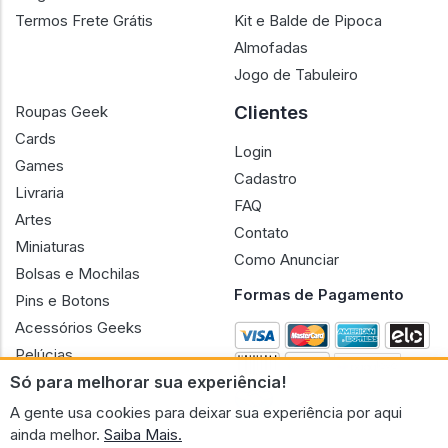
Termos Frete Grátis
Kit e Balde de Pipoca
Almofadas
Jogo de Tabuleiro
Clientes
Roupas Geek
Cards
Login
Games
Cadastro
Livraria
FAQ
Artes
Contato
Miniaturas
Como Anunciar
Bolsas e Mochilas
Formas de Pagamento
Pins e Botons
Acessórios Geeks
Pelúcias
Só para melhorar sua experiência!
Bonecas
A gente usa cookies para deixar sua experiência por aqui
ainda melhor.
Saiba Mais.