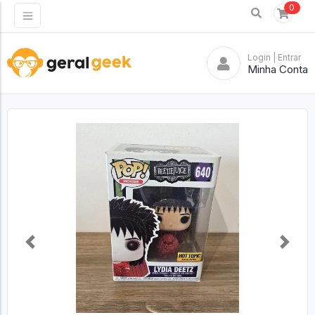
0
Login
| Entrar
Minha Conta
Previous
Next