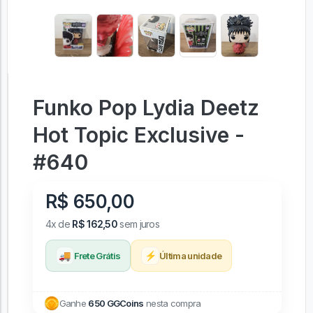
Funko Pop Lydia Deetz
Hot Topic Exclusive -
#640
R$ 650,00
4x de
R$ 162,50
sem juros
🚚
⚡
Frete Grátis
Última unidade
Ganhe
650 GGCoins
nesta compra