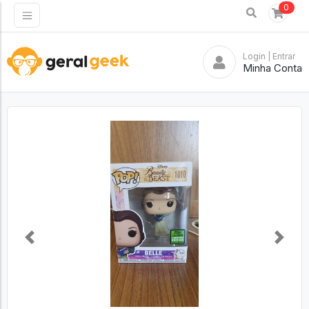
0
Login
| Entrar
Minha Conta
Previous
Next