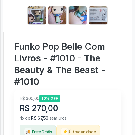
Funko Pop Belle Com
Livros - #1010 - The
Beauty & The Beast -
#1010
R$ 300,00
10% OFF
R$ 270,00
4x de
R$ 67,50
sem juros
🚚
⚡
Frete Grátis
Última unidade