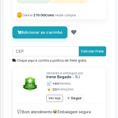
Ganhe
270 GGCoins
nesta compra
Adicionar ao carrinho
Calcular Frete
Clique aqui e confira a politíca de frete grátis
Vendido e entregue por
Irene Bogado
- RJ
🛒
+60
Vendas
★
30
Avaliações
Ver loja
Seguir
Bom atendimento
Embalagem segura
💬
📦