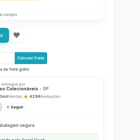
a compra
ho
Calcular Frete
a de frete grátis
 entregue por
rso Colecionáveis
- SP
0mil
★
4296
Vendas
Avaliações
Seguir
balagem segura