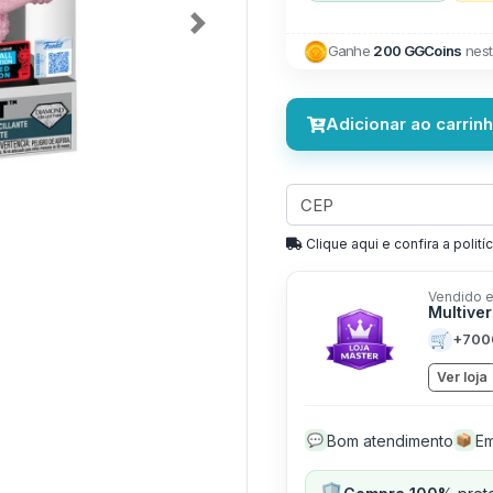
Next
Ganhe
200 GGCoins
nest
Adicionar ao carrin
Clique aqui e confira a politíc
Vendido e
Multive
🛒
+700
Ver loja
Bom atendimento
Em
💬
📦
🛡️