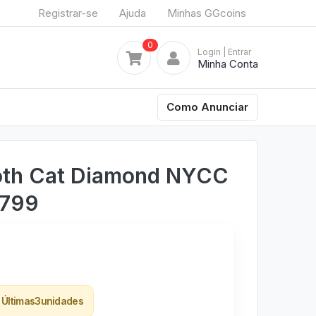
Registrar-se
Ajuda
Minhas GGcoins
0
Login
| Entrar
Minha Conta
Como Anunciar
oth Cat Diamond NYCC
#799
Últimas
3
unidades